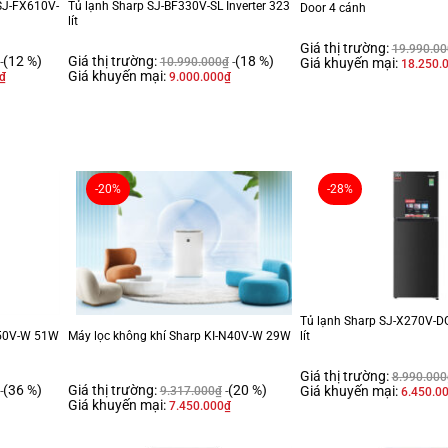
 SJ-FX610V-
Tủ lạnh Sharp SJ-BF330V-SL Inverter 323
Door 4 cánh
lít
Giá thị trường:
19.990.00
(12 %)
Giá thị trường:
(18 %)
Giá khuyến mại:
10.990.000
₫
18.250.
Giá khuyến mại:
₫
9.000.000
₫
-20%
-28%
Tủ lạnh Sharp SJ-X270V-DG
N50V-W 51W
Máy lọc không khí Sharp KI-N40V-W 29W
lít
Giá thị trường:
8.990.000
(36 %)
Giá thị trường:
(20 %)
Giá khuyến mại:
9.317.000
₫
6.450.0
Giá khuyến mại:
7.450.000
₫