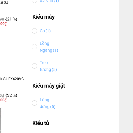
65 icnh
(1)
ít SJ-
Kiểu máy
(21 %)
0
₫
000
₫
Cơ
(1)
Lồng
Ngang
(1)
Treo
tường
(5)
 lít SJ-FX420VG-
Kiểu máy giặt
(32 %)
0
₫
Lồng
000
₫
đứng
(5)
Kiểu tủ