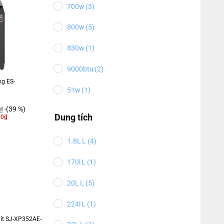
700w
(3)
800w
(5)
830w
(1)
9000btu
(2)
kg ES-
51w
(1)
(39 %)
₫
Dung tích
00
₫
1.8L
(4)
170l
(1)
20L
(5)
224l
(1)
 lít SJ-XP352AE-