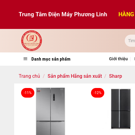
Bỏ
qua
Trung Tâm Điện Máy Phương Linh
HÀNG 
nội
dung
Danh mục sản phẩm
Giới thiệu
Trang chủ
/
Sản phẩm Hãng sản xuất
/
Sharp
-11%
-12%