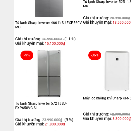
Tủ lạnh Sharp Inverter 525 lít
MK
Giá thị trường:
20.990.000
₫
Giá khuyến mại:
18.550.000
Tủ lạnh Sharp Inverter 466 lít SJ-FXP560V-
MG
Giá thị trường:
(11 %)
16.990.000
₫
Giá khuyến mại:
15.100.000
₫
-9%
-36%
Máy lọc không khí Sharp KI-
Tủ lạnh Sharp Inverter 572 lít SJ-
FXP650VG-SL
Giá thị trường:
12.990.000
₫
Giá khuyến mại:
8.300.000
₫
Giá thị trường:
(9 %)
23.990.000
₫
Giá khuyến mại:
21.800.000
₫