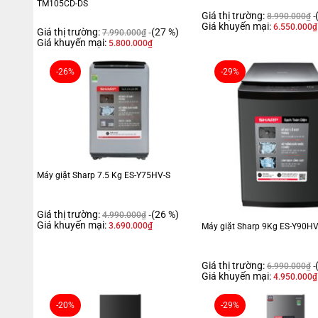
TM105CD-DS
Giá thị trường:
8.990.000
₫
Giá khuyến mại:
6.550.000
₫
Giá thị trường:
(27 %)
7.990.000
₫
Giá khuyến mại:
5.800.000
₫
-26%
-29%
Máy giặt Sharp 7.5 Kg ES-Y75HV-S
Giá thị trường:
(26 %)
4.990.000
₫
Giá khuyến mại:
3.690.000
₫
Máy giặt Sharp 9Kg ES-Y90HV
Giá thị trường:
6.990.000
₫
Giá khuyến mại:
4.950.000
₫
-20%
-29%