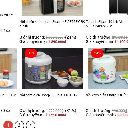
K 20 Lít
Nồi chiên không dầu Sharp KF-AF55EV-BK
Tủ lạnh Sharp 401Lít Multi 
5.5 lít
SJ-FXP480VG-BK
(22 %)
Giá thị trường:
(24 %)
Giá thị trường:
2.500.000
₫
20.490.00
Giá khuyến mại:
Giá khuyến mại:
1.890.000
₫
14.100.
-31%
-24%
S-NR181STV
Nồi cơm điện Sharp 1.8 lít KS-181ETV
Nồi cơm điện Sharp 1.8 lít
(30 %)
Giá thị trường:
(31 %)
Giá thị trường:
1.799.000
₫
990.000
₫
Giá khuyến mại:
Giá khuyến mại:
1.250.000
₫
750.000
1
2