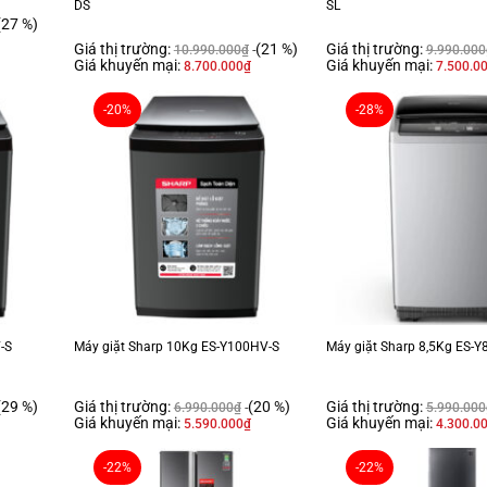
DS
SL
(27 %)
Giá thị trường:
(21 %)
Giá thị trường:
10.990.000
₫
9.990.000
Giá khuyến mại:
Giá khuyến mại:
8.700.000
₫
7.500.0
-20%
-28%
-S
Máy giặt Sharp 10Kg ES-Y100HV-S
Máy giặt Sharp 8,5Kg ES-
(29 %)
Giá thị trường:
(20 %)
Giá thị trường:
6.990.000
₫
5.990.000
Giá khuyến mại:
Giá khuyến mại:
5.590.000
₫
4.300.0
-22%
-22%