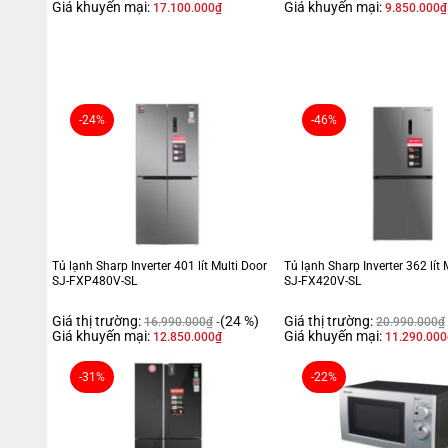
Giá khuyến mại:
Giá khuyến mại:
17.100.000
₫
9.850.000
₫
-24%
-46%
Tủ lạnh Sharp Inverter 401 lít Multi Door
Tủ lạnh Sharp Inverter 362 lít 
SJ-FXP480V-SL
SJ-FX420V-SL
Giá thị trường:
(24 %)
Giá thị trường:
16.990.000
₫
20.990.000
₫
Giá khuyến mại:
Giá khuyến mại:
12.850.000
₫
11.290.000
-31%
-22%