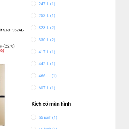
247l
(1)
253l
(1)
323l
(2)
 lít SJ-XP352AE-
330l
(2)
(22 %)
₫
00
₫
417l
(1)
442l
(1)
466L
(1)
607l
(1)
Kích cỡ màn hình
55 icnh
(1)