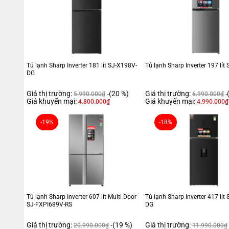
Tủ lạnh Sharp Inverter 181 lít SJ-X198V-
Tủ lạnh Sharp Inverter 197 lít
DG
Giá thị trường:
(20 %)
Giá thị trường:
5.990.000
₫
6.990.000
₫
Giá khuyến mại:
Giá khuyến mại:
4.800.000
₫
4.990.000
₫
-19%
-18%
Tủ lạnh Sharp Inverter 607 lít Multi Door
Tủ lạnh Sharp Inverter 417 lí
SJ-FXPI689V-RS
DG
Giá thị trường:
(19 %)
Giá thị trường:
20.990.000
₫
11.990.000
₫