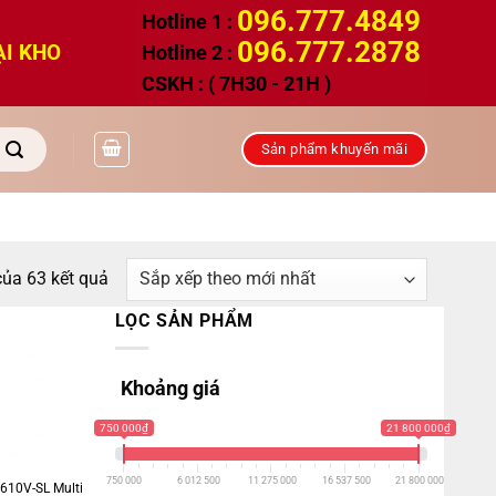
096.777.4849
Hotline 1 :
096.777.2878
ẠI KHO
Hotline 2 :
CSKH : ( 7H30 - 21H )
Sản phẩm khuyến mãi
Đã
của 63 kết quả
sắp
LỌC SẢN PHẨM
xếp
theo
Khoảng giá
mới
nhất
750 000₫
21 800 000₫
750 000
6 012 500
11 275 000
16 537 500
21 800 000
X610V-SL Multi