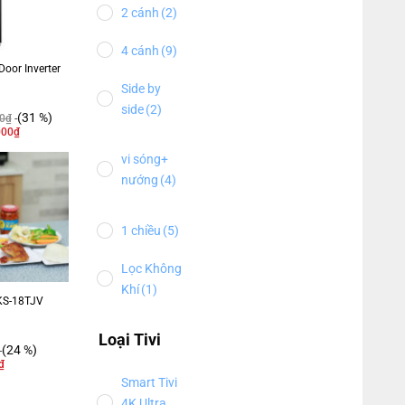
2 cánh
(2)
4 cánh
(9)
Door Inverter
Side by
side
(2)
(31 %)
0
₫
000
₫
vi sóng+
nướng
(4)
1 chiều
(5)
Lọc Không
Khí
(1)
 KS-18TJV
Loại Tivi
(24 %)
₫
Smart Tivi
4K Ultra