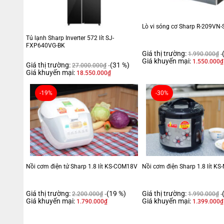
Lò vi sóng cơ Sharp R-209VN-S
Tủ lạnh Sharp Inverter 572 lít SJ-
FXP640VG-BK
Giá thị trường:
1.990.000
₫
Giá khuyến mại:
1.550.000
₫
Giá thị trường:
(31 %)
27.000.000
₫
Giá khuyến mại:
18.550.000
₫
-19%
-30%
Nồi cơm điện tử Sharp 1.8 lít KS-COM18V
Nồi cơm điện Sharp 1.8 lít K
Giá thị trường:
(19 %)
Giá thị trường:
2.200.000
₫
1.990.000
₫
Giá khuyến mại:
Giá khuyến mại:
1.790.000
₫
1.399.000
₫