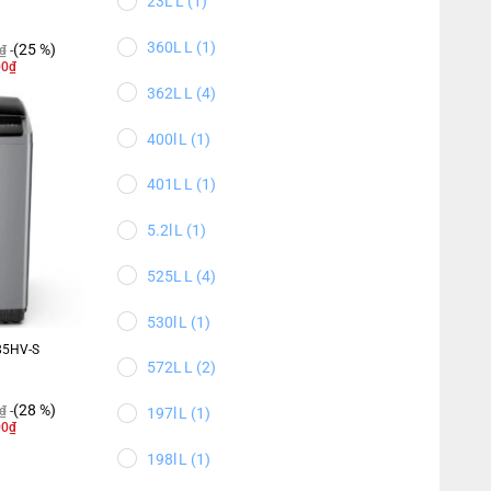
23L
(1)
360L
(1)
(25 %)
₫
00
₫
362L
(4)
400l
(1)
401L
(1)
5.2l
(1)
525L
(4)
530l
(1)
Y85HV-S
572L
(2)
(28 %)
₫
197l
(1)
00
₫
198l
(1)