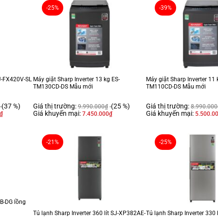
-25%
-39%
SJ-FX420V-SL
Máy giặt Sharp Inverter 13 kg ES-
Máy giặt Sharp Inverter 11 
TM130CD-DS Mẫu mới
TM110CD-DS Mẫu mới
(37 %)
Giá thị trường:
(25 %)
Giá thị trường:
9.990.000
₫
8.990.000
Giá khuyến mại:
Giá khuyến mại:
₫
7.450.000
₫
5.500.0
-21%
-25%
B-DG lồng
Tủ lạnh Sharp Inverter 360 lít SJ-XP382AE-
Tủ lạnh Sharp Inverter 330