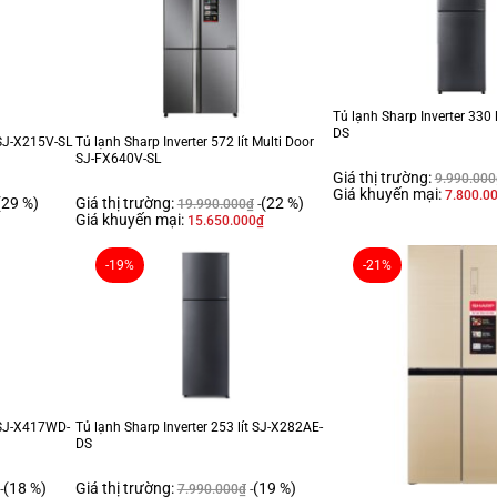
Tủ lạnh Sharp Inverter 330
DS
 SJ-X215V-SL
Tủ lạnh Sharp Inverter 572 lít Multi Door
SJ-FX640V-SL
Giá thị trường:
9.990.000
Giá khuyến mại:
7.800.0
(29 %)
Giá thị trường:
(22 %)
19.990.000
₫
Giá khuyến mại:
15.650.000
₫
-19%
-21%
t SJ-X417WD-
Tủ lạnh Sharp Inverter 253 lít SJ-X282AE-
DS
(18 %)
Giá thị trường:
(19 %)
7.990.000
₫