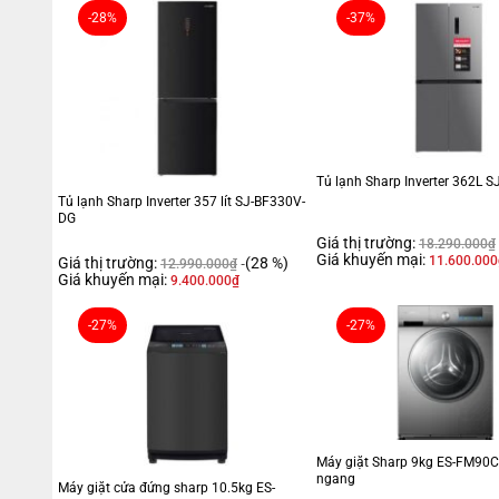
-28%
-37%
Tủ lạnh Sharp Inverter 362L 
Tủ lạnh Sharp Inverter 357 lít SJ-BF330V-
DG
Giá thị trường:
18.290.000
₫
Giá khuyến mại:
11.600.000
Giá thị trường:
(28 %)
12.990.000
₫
Giá khuyến mại:
9.400.000
₫
-27%
-27%
Máy giặt Sharp 9kg ES-FM90C
ngang
Máy giặt cửa đứng sharp 10.5kg ES-