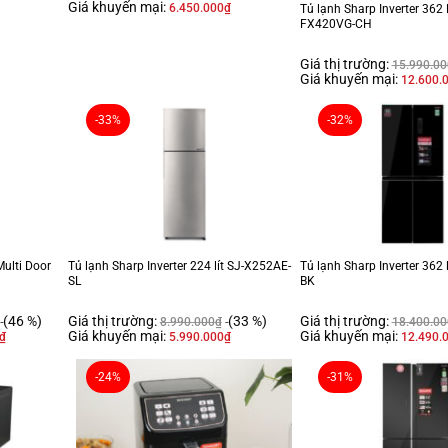
Giá khuyến mại:
6.450.000
₫
Tủ lạnh Sharp Inverter 362 L
FX420VG-CH
Giá thị trường:
15.990.00
Giá khuyến mại:
12.600.
-33%
-32%
Multi Door
Tủ lạnh Sharp Inverter 224 lít SJ-X252AE-
Tủ lạnh Sharp Inverter 362
SL
BK
(46 %)
Giá thị trường:
(33 %)
Giá thị trường:
8.990.000
₫
18.400.00
Giá khuyến mại:
Giá khuyến mại:
₫
5.990.000
₫
12.490.
-24%
-31%