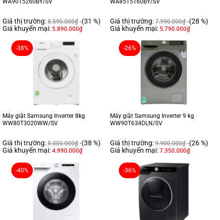
WA90T5260BY/SV
WA85T5160BY/SV
Giá thị trường:
(31 %)
Giá thị trường:
(28 %)
8.590.000
₫
7.990.000
₫
Giá khuyến mại:
Giá khuyến mại:
5.890.000
₫
5.790.000
₫
-38%
-26%
Máy giặt Samsung Inverter 8kg
Máy giặt Samsung Inverter 9 kg
WW80T3020WW/SV
WW90T634DLN/SV
Giá thị trường:
(38 %)
Giá thị trường:
(26 %)
8.000.000
₫
9.900.000
₫
Giá khuyến mại:
Giá khuyến mại:
4.990.000
₫
7.350.000
₫
-40%
-36%