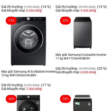
Giá thị trường:
(14 %)
Giá thị trường:
(15 %)
9.990.000
₫
10.990.000
₫
Giá khuyến mại:
Giá khuyến mại:
8.550.000
₫
9.300.000
₫
-17%
-25%
Máy giặt Samsung Ecobubble Inverter
17 kg WA17CG6442BDSV
Giá thị trường:
(25 %)
10.990.000
₫
Máy giặt Samsung AI EcoBubble Inverter
Giá khuyến mại:
8.200.000
₫
10 kg WW10DG6U34LBSV
Giá thị trường:
(17 %)
8.990.000
₫
Giá khuyến mại:
7.500.000
₫
-32%
-33%