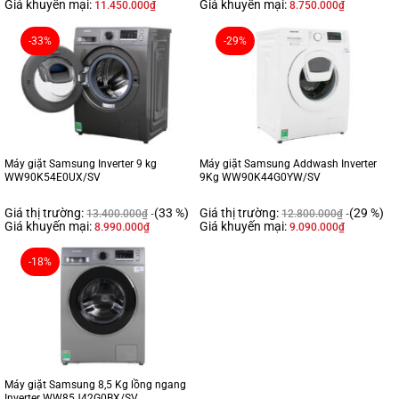
Giá khuyến mại:
Giá khuyến mại:
11.450.000
₫
8.750.000
₫
-33%
-29%
Máy giặt Samsung Inverter 9 kg
Máy giặt Samsung Addwash Inverter
WW90K54E0UX/SV
9Kg WW90K44G0YW/SV
Giá thị trường:
(33 %)
Giá thị trường:
(29 %)
13.400.000
₫
12.800.000
₫
Giá khuyến mại:
Giá khuyến mại:
8.990.000
₫
9.090.000
₫
-18%
Máy giặt Samsung 8,5 Kg lồng ngang
Inverter WW85J42G0BX/SV