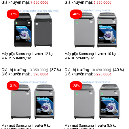
Giá khuyến mại:
Giá khuyến mại:
7.650.000
₫
6.990.000
₫
-37%
-40%
Máy giặt Samsung Inverter 12 kg
Máy giặt Samsung Inverter 10 kg
WA12T5360BV/SV
WA10T5260BY/SV
Giá thị trường:
(37 %)
Giá thị trường:
(40 %)
13.350.000
₫
10.490.000
₫
Giá khuyến mại:
Giá khuyến mại:
8.390.000
₫
6.290.000
₫
-31%
-28%
Máy giặt Samsung Inverter 9 kg
Máy giặt Samsung Inverter 8.5 kg