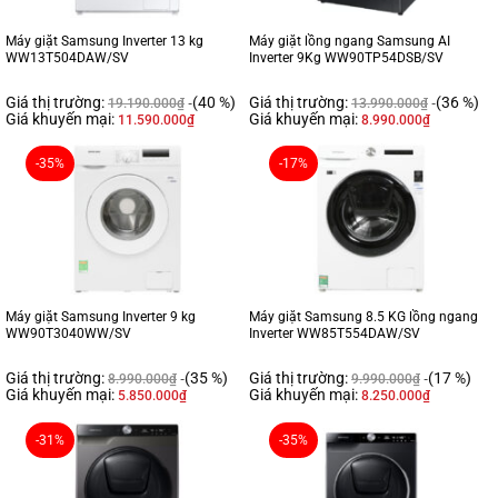
Máy giặt Samsung Inverter 13 kg
Máy giặt lồng ngang Samsung AI
WW13T504DAW/SV
Inverter 9Kg WW90TP54DSB/SV
Giá thị trường:
(40 %)
Giá thị trường:
(36 %)
19.190.000
₫
13.990.000
₫
Giá khuyến mại:
Giá khuyến mại:
11.590.000
₫
8.990.000
₫
-35%
-17%
Máy giặt Samsung Inverter 9 kg
Máy giặt Samsung 8.5 KG lồng ngang
WW90T3040WW/SV
Inverter WW85T554DAW/SV
Giá thị trường:
(35 %)
Giá thị trường:
(17 %)
8.990.000
₫
9.990.000
₫
Giá khuyến mại:
Giá khuyến mại:
5.850.000
₫
8.250.000
₫
-31%
-35%