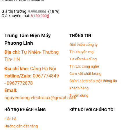
Giá thị trường:
(18 %)
9.990.000
₫
Giá khuyến mại:
8.190.000
₫
Trung Tâm Điện Máy
THÔNG TIN
Phương Linh
Giới thiệu công ty
Địa chỉ:
Tự Nhiên- Thường
Tin khuyến mại
Tín- HN
Tư vấn tiêu dùng
Tin tức công nghệ
Địa chỉ kho:
Cảng Hà Nội
Cam kết chất lượng
Hotline/Zalo:
0967774849
Chính sách bảo mật thông tin
-
0967772878
khách hàng
Email:
Tuyển dụng
nguyencong.electrolux@gmail.com
HỖ TRỢ KHÁCH HÀNG
KẾT NỐI VỚI CHÚNG TÔI
Liên hệ
Hướng dẫn đặt hàng