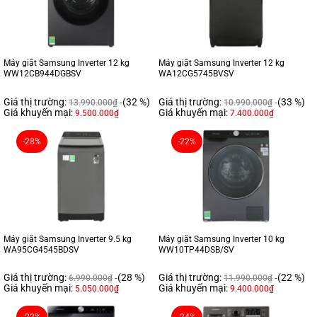
Máy giặt Samsung Inverter 12 kg
Máy giặt Samsung Inverter 12 kg
WW12CB944DGBSV
WA12CG5745BVSV
Giá thị trường:
(32 %)
Giá thị trường:
(33 %)
13.990.000
₫
10.990.000
₫
Giá khuyến mại:
Giá khuyến mại:
9.500.000
₫
7.400.000
₫
-28%
-22%
Máy giặt Samsung Inverter 9.5 kg
Máy giặt Samsung Inverter 10 kg
WA95CG4545BDSV
WW10TP44DSB/SV
Giá thị trường:
(28 %)
Giá thị trường:
(22 %)
6.990.000
₫
11.990.000
₫
Giá khuyến mại:
Giá khuyến mại:
5.050.000
₫
9.400.000
₫