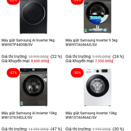
-22%
-24%
Máy giặt Samsung AI Inverter 9kg
Máy giặt Samsung Inverter 9.5kg
WW90TP44DSB/SV
WW95TA046AX/SV
Giá thị trường:
(22 %)
Giá thị trường:
(24 %)
10.990.000
₫
9.990.000
₫
Giá khuyến mại:
Giá khuyến mại:
8.600.000
₫
7.550.000
₫
-47%
-30%
Máy giặt Samsung AI Inverter 10kg
Máy giặt Samsung Inverter 10kg
WW10T634DLX/SV
WW10TA046AE/SV
Giá thị trường:
(47 %)
Giá thị trường:
(30 %)
14.500.000
₫
9.990.000
₫