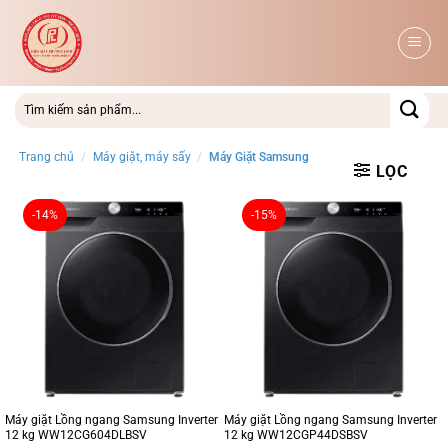
Bỏ
qua
nội
dung
Trang chủ
/
Máy giặt, máy sấy
/
Máy Giặt Samsung
LỌC
-14%
-15%
Máy giặt Lồng ngang Samsung Inverter
Máy giặt Lồng ngang Samsung Inverter
12 kg WW12CG604DLBSV
12 kg WW12CGP44DSBSV