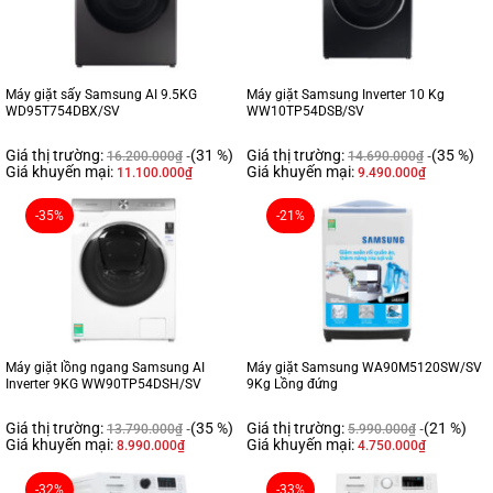
Máy giặt sấy Samsung AI 9.5KG
Máy giặt Samsung Inverter 10 Kg
WD95T754DBX/SV
WW10TP54DSB/SV
Giá thị trường:
(31 %)
Giá thị trường:
(35 %)
16.200.000
₫
14.690.000
₫
Giá khuyến mại:
Giá khuyến mại:
11.100.000
₫
9.490.000
₫
-35%
-21%
Máy giặt lồng ngang Samsung AI
Máy giặt Samsung WA90M5120SW/SV
Inverter 9KG WW90TP54DSH/SV
9Kg Lồng đứng
Giá thị trường:
(35 %)
Giá thị trường:
(21 %)
13.790.000
₫
5.990.000
₫
Giá khuyến mại:
Giá khuyến mại:
8.990.000
₫
4.750.000
₫
-32%
-33%