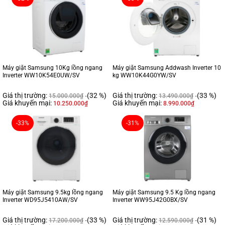
Máy giặt Samsung 10Kg lồng ngang
Máy giặt Samsung Addwash Inverter 10
Inverter WW10K54E0UW/SV
kg WW10K44G0YW/SV
Giá thị trường:
(32 %)
Giá thị trường:
(33 %)
15.000.000
₫
13.490.000
₫
Giá khuyến mại:
Giá khuyến mại:
10.250.000
₫
8.990.000
₫
-33%
-31%
Máy giặt Samsung 9.5kg lồng ngang
Máy giặt Samsung 9.5 Kg lồng ngang
Inverter WD95J5410AW/SV
Inverter WW95J42G0BX/SV
Giá thị trường:
(33 %)
Giá thị trường:
(31 %)
17.200.000
₫
12.590.000
₫