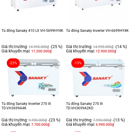
Tủ đông Sanaky 410 Lít VH-5699HY4K
Tủ đông Sanaky Inverter VH-6699HY4K
Giá thị trường:
(25 %)
Giá thị trường:
(14 %)
14.990.000
₫
14.990.000
₫
Giá khuyến mại:
Giá khuyến mại:
11.200.000
₫
12.900.000
₫
-23%
-13%
Tủ đông Sanaky Inverter 270 lít
Tủ đông Sanaky 270 lít
TD.VH3699A4K
TD.VH3699A2KD
Giá thị trường:
(23 %)
Giá thị trường:
(13 %)
9.990.000
₫
7.990.000
₫
Giá khuyến mại:
Giá khuyến mại:
7.700.000
₫
6.990.000
₫