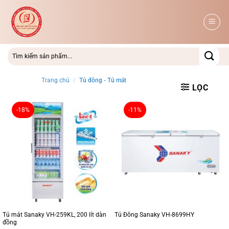
Bỏ
qua
nội
dung
Trang chủ
/
Tủ đông - Tủ mát
LỌC
-18%
-11%
Tủ mát Sanaky VH-259KL, 200 lít dàn
Tủ Đông Sanaky VH-8699HY
đồng