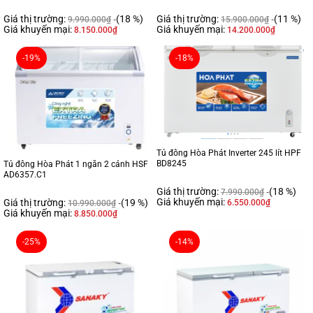
Giá thị trường:
(18 %)
Giá thị trường:
(11 %)
9.990.000
₫
15.900.000
₫
Giá khuyến mại:
Giá khuyến mại:
8.150.000
₫
14.200.000
₫
-19%
-18%
Tủ đông Hòa Phát Inverter 245 lít HPF
BD8245
Tủ đông Hòa Phát 1 ngăn 2 cánh HSF
AD6357.C1
Giá thị trường:
(18 %)
7.990.000
₫
Giá khuyến mại:
Giá thị trường:
(19 %)
6.550.000
₫
10.990.000
₫
Giá khuyến mại:
8.850.000
₫
-25%
-14%