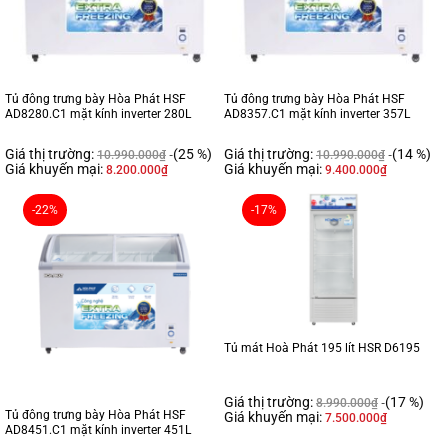
Tủ đông trưng bày Hòa Phát HSF
Tủ đông trưng bày Hòa Phát HSF
AD8280.C1 mặt kính inverter 280L
AD8357.C1 mặt kính inverter 357L
Giá thị trường:
(25 %)
Giá thị trường:
(14 %)
10.990.000
₫
10.990.000
₫
Giá khuyến mại:
Giá khuyến mại:
8.200.000
₫
9.400.000
₫
-22%
-17%
Tủ mát Hoà Phát 195 lít HSR D6195
Giá thị trường:
(17 %)
8.990.000
₫
Tủ đông trưng bày Hòa Phát HSF
Giá khuyến mại:
7.500.000
₫
AD8451.C1 mặt kính inverter 451L