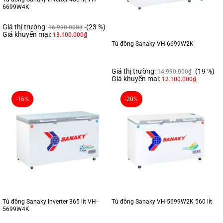
6699W4K
Giá thị trường:
(23 %)
16.990.000
₫
Giá khuyến mại:
13.100.000
₫
Tủ đông Sanaky VH-6699W2K
Giá thị trường:
(19 %)
14.990.000
₫
Giá khuyến mại:
12.100.000
₫
-16%
-20%
Tủ đông Sanaky Inverter 365 lít VH-
Tủ đông Sanaky VH-5699W2K 560 lít
5699W4K