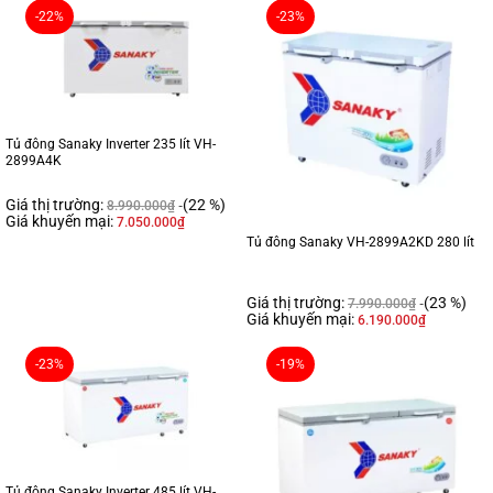
-22%
-23%
Tủ đông Sanaky Inverter 235 lít VH-
2899A4K
Giá thị trường:
(22 %)
8.990.000
₫
Giá khuyến mại:
7.050.000
₫
Tủ đông Sanaky VH-2899A2KD 280 lít
Giá thị trường:
(23 %)
7.990.000
₫
Giá khuyến mại:
6.190.000
₫
-23%
-19%
Tủ đông Sanaky Inverter 485 lít VH-