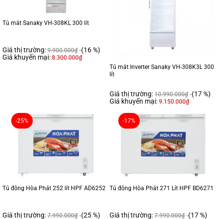
Tủ mát Sanaky VH-308KL 300 lít
Giá thị trường:
(16 %)
9.900.000
₫
Giá khuyến mại:
8.300.000
₫
Tủ mát Inverter Sanaky VH-308K3L 300
lít
Giá thị trường:
(17 %)
10.990.000
₫
Giá khuyến mại:
9.150.000
₫
-25%
-17%
Tủ đông Hòa Phát 252 lít HPF AD6252
Tủ đông Hòa Phát 271 Lít HPF BD6271
Giá thị trường:
(25 %)
Giá thị trường:
(17 %)
7.990.000
₫
7.990.000
₫