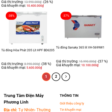
Giá thị trường:
(26 %)
13.990.000
₫
Giá khuyến mại:
10.400.000
₫
-38%
-37%
Tủ đông Sanaky 365 lít VH-5699W1
Tủ đông Hòa Phát 205 Lít HPF BD6205
Giá thị trường:
(37 %)
15.990.000
₫
Giá thị trường:
(38 %)
8.990.000
₫
Giá khuyến mại:
10.100.000
₫
Giá khuyến mại:
5.600.000
₫
1
2
Trung Tâm Điện Máy
THÔNG TIN
Phương Linh
Giới thiệu công ty
Địa chỉ:
Tự Nhiên- Thường
Tin khuyến mại