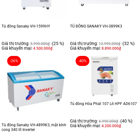
Tủ đông Sanaky VH-1599HY
TỦ ĐÔNG SANAKY VH-3899K3
Giá thị trường:
(25 %)
Giá thị trường:
(32 %)
5.990.000
₫
12.990.000
₫
Giá khuyến mại:
Giá khuyến mại:
4.500.000
₫
8.890.000
₫
-26%
-40%
Tủ đông Hòa Phát 107 Lít HPF AD6107
Giá thị trường:
(40 %)
6.990.000
₫
Tủ đông Sanaky VH-4899K3, mặt kính
Giá khuyến mại:
4.200.000
₫
cong 340 lít Inverter