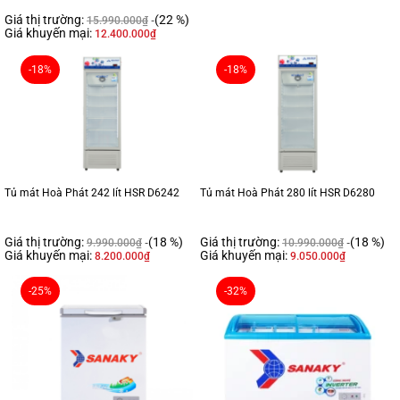
Giá thị trường:
(22 %)
15.990.000
₫
Giá khuyến mại:
12.400.000
₫
-18%
-18%
Tủ mát Hoà Phát 242 lít HSR D6242
Tủ mát Hoà Phát 280 lít HSR D6280
Giá thị trường:
(18 %)
Giá thị trường:
(18 %)
9.990.000
₫
10.990.000
₫
Giá khuyến mại:
Giá khuyến mại:
8.200.000
₫
9.050.000
₫
-25%
-32%