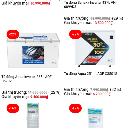
Tủ đông Sanaky Inverter 437L VH-
Giá khuyến mại:
10.990.000
₫
6899K3
Giá thị trường:
(29 %)
18.990.000
₫
Giá khuyến mại:
13.500.000
₫
-22%
-22%
Tủ đông Aqua 251 lít AQF-C3501S
Tủ đông Aqua Inverter 365L AQF-
C5702E
Giá thị trường:
(22 %)
7.990.000
₫
Giá thị trường:
(22 %)
11.990.000
₫
Giá khuyến mại:
6.200.000
₫
Giá khuyến mại:
9.400.000
₫
-16%
-17%