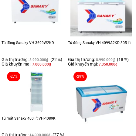
Tủ đông Sanaky VH-3699W2KD
Tủ đông Sanaky VH-4099A2KD 305 lít
Giá thị trường:
(22 %)
Giá thị trường:
(18 %)
8.990.000
₫
8.990.000
₫
Giá khuyến mại:
Giá khuyến mại:
7.000.000
₫
7.350.000
₫
-27%
-29%
Tủ mát Sanaky 400 lít VH-4089K
Giá thị trường:
(27 %)
14.990.000
₫