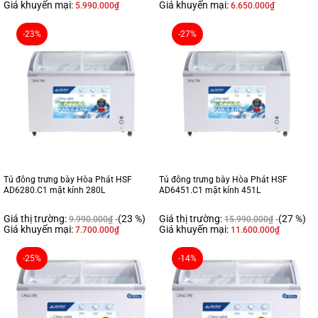
Giá khuyến mại:
Giá khuyến mại:
5.990.000
₫
6.650.000
₫
-23%
-27%
Tủ đông trưng bày Hòa Phát HSF
Tủ đông trưng bày Hòa Phát HSF
AD6280.C1 mặt kính 280L
AD6451.C1 mặt kính 451L
Giá thị trường:
(23 %)
Giá thị trường:
(27 %)
9.990.000
₫
15.990.000
₫
Giá khuyến mại:
Giá khuyến mại:
7.700.000
₫
11.600.000
₫
-25%
-14%