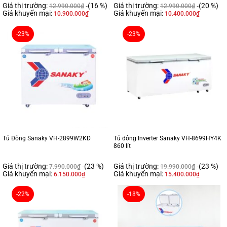
Giá thị trường:
(16 %)
Giá thị trường:
(20 %)
12.990.000
₫
12.990.000
₫
Giá khuyến mại:
Giá khuyến mại:
10.900.000
₫
10.400.000
₫
-23%
-23%
Tủ Đông Sanaky VH-2899W2KD
Tủ đông Inverter Sanaky VH-8699HY4K
860 lít
Giá thị trường:
(23 %)
Giá thị trường:
(23 %)
7.990.000
₫
19.990.000
₫
Giá khuyến mại:
Giá khuyến mại:
6.150.000
₫
15.400.000
₫
-22%
-18%