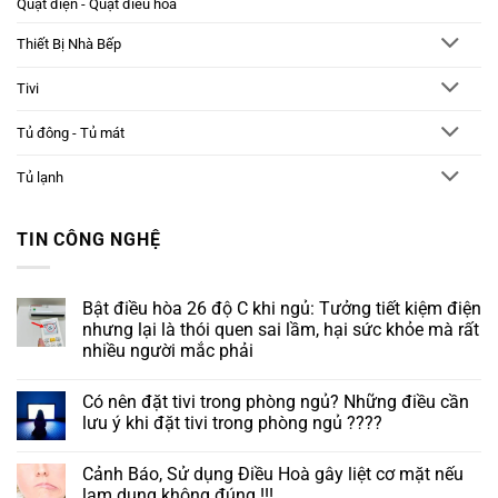
Quạt điện - Quạt điều hòa
Thiết Bị Nhà Bếp
Tivi
Tủ đông - Tủ mát
Tủ lạnh
TIN CÔNG NGHỆ
Bật điều hòa 26 độ C khi ngủ: Tưởng tiết kiệm điện
nhưng lại là thói quen sai lầm, hại sức khỏe mà rất
nhiều người mắc phải
Không
có
Có nên đặt tivi trong phòng ngủ? Những điều cần
bình
luận
lưu ý khi đặt tivi trong phòng ngủ ????
ở
Bật
Không
điều
có
Cảnh Báo, Sử dụng Điều Hoà gây liệt cơ mặt nếu
hòa
bình
26
luận
lạm dụng không đúng !!!