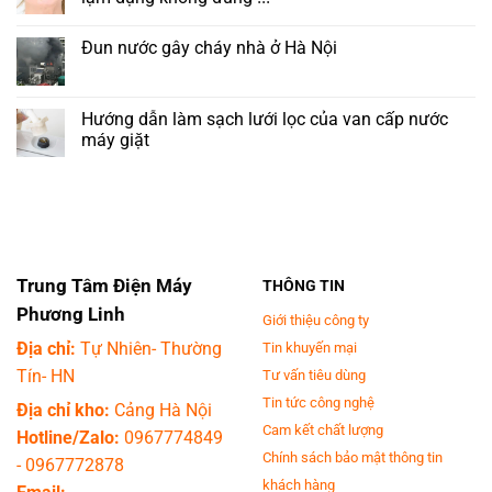
độ
ở
C
Có
Không
khi
nên
có
Đun nước gây cháy nhà ở Hà Nội
ngủ:
đặt
bình
Tưởng
tivi
luận
Không
tiết
trong
ở
có
kiệm
phòng
Cảnh
bình
điện
ngủ?
Báo,
luận
Hướng dẫn làm sạch lưới lọc của van cấp nước
nhưng
Những
Sử
ở
lại
điều
dụng
máy giặt
Đun
là
cần
Điều
nước
thói
lưu
Hoà
Không
gây
quen
ý
gây
có
cháy
sai
khi
liệt
bình
nhà
lầm,
đặt
cơ
luận
ở
hại
tivi
mặt
ở
Hà
sức
trong
nếu
Hướng
Nội
khỏe
phòng
lạm
dẫn
mà
ngủ
dụng
làm
rất
????
không
sạch
Trung Tâm Điện Máy
THÔNG TIN
nhiều
đúng
lưới
người
!!!
lọc
Phương Linh
mắc
của
Giới thiệu công ty
phải
van
Địa chỉ:
Tự Nhiên- Thường
Tin khuyến mại
cấp
nước
Tín- HN
Tư vấn tiêu dùng
máy
giặt
Tin tức công nghệ
Địa chỉ kho:
Cảng Hà Nội
Cam kết chất lượng
Hotline/Zalo:
0967774849
Chính sách bảo mật thông tin
-
0967772878
khách hàng