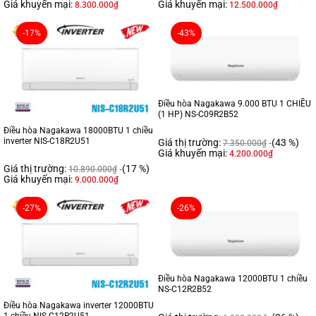
Giá khuyến mại:
Giá khuyến mại:
8.300.000
₫
12.500.000
₫
-17%
-43%
Điều hòa Nagakawa 9.000 BTU 1 CHIỀU
(1 HP) NS-C09R2B52
Điều hòa Nagakawa 18000BTU 1 chiều
inverter NIS-C18R2U51
Giá thị trường:
(43 %)
7.350.000
₫
Giá khuyến mại:
4.200.000
₫
Giá thị trường:
(17 %)
10.890.000
₫
Giá khuyến mại:
9.000.000
₫
-27%
-26%
Điều hòa Nagakawa 12000BTU 1 chiều
NS-C12R2B52
Điều hòa Nagakawa inverter 12000BTU