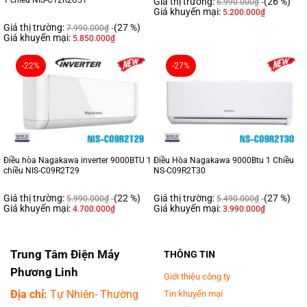
1 chiều NIS-C12R2U51
Giá thị trường:
(26 %)
6.990.000
₫
Giá khuyến mại:
5.200.000
₫
Giá thị trường:
(27 %)
7.990.000
₫
Giá khuyến mại:
5.850.000
₫
-22%
-27%
Điều hòa Nagakawa inverter 9000BTU 1
Điều Hòa Nagakawa 9000Btu 1 Chiều
chiều NIS-C09R2T29
NS-C09R2T30
Giá thị trường:
(22 %)
Giá thị trường:
(27 %)
5.990.000
₫
5.490.000
₫
Giá khuyến mại:
Giá khuyến mại:
4.700.000
₫
3.990.000
₫
Trung Tâm Điện Máy
THÔNG TIN
Phương Linh
Giới thiệu công ty
Địa chỉ:
Tự Nhiên- Thường
Tin khuyến mại