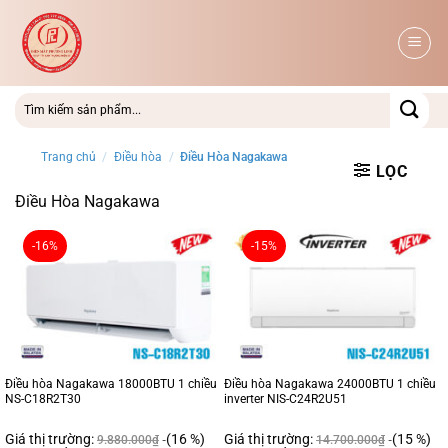
Bỏ
qua
nội
dung
Trang chủ
/
Điều hòa
/
Điều Hòa Nagakawa
LỌC
Điều Hòa Nagakawa
-16%
-15%
Điều hòa Nagakawa 18000BTU 1 chiều
Điều hòa Nagakawa 24000BTU 1 chiều
NS-C18R2T30
inverter NIS-C24R2U51
Giá thị trường:
(16 %)
Giá thị trường:
(15 %)
9.880.000
₫
14.700.000
₫