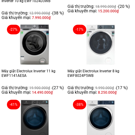
Inverter 10 kg EWF1024D3WB
Giá thị trường:
(20 %)
18.990.000
₫
Giá khuyến mại:
15.200.000
₫
Giá thị trường:
(38 %)
12.990.000
₫
Giá khuyến mại:
7.990.000
₫
-27%
-17%
Máy giặt Electrolux Inverter 11 kg
Máy giặt Electrolux Inverter 8 kg
EWF1141AESA
EWF8024P5WB
Giá thị trường:
(27 %)
Giá thị trường:
(17 %)
19.900.000
₫
9.990.000
₫
Giá khuyến mại:
Giá khuyến mại:
14.490.000
₫
8.250.000
₫
-41%
-38%