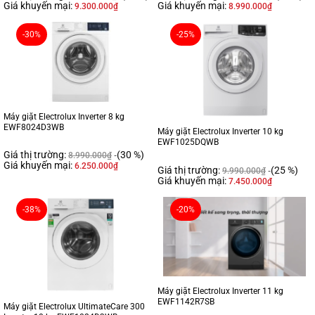
Giá khuyến mại:
Giá khuyến mại:
9.300.000
₫
8.990.000
₫
-30%
-25%
Máy giặt Electrolux Inverter 8 kg
EWF8024D3WB
Máy giặt Electrolux Inverter 10 kg
EWF1025DQWB
Giá thị trường:
(30 %)
8.990.000
₫
Giá khuyến mại:
6.250.000
₫
Giá thị trường:
(25 %)
9.990.000
₫
Giá khuyến mại:
7.450.000
₫
-38%
-20%
Máy giặt Electrolux Inverter 11 kg
EWF1142R7SB
Máy giặt Electrolux UltimateCare 300