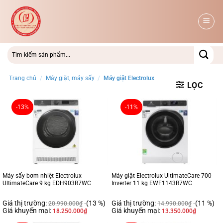
Bỏ
qua
nội
dung
Trang chủ
/
Máy giặt, máy sấy
/
Máy giặt Electrolux
LỌC
-13%
-11%
Máy sấy bơm nhiệt Electrolux
Máy giặt Electrolux UltimateCare 700
UltimateCare 9 kg EDH903R7WC
Inverter 11 kg EWF1143R7WC
Giá thị trường:
(13 %)
Giá thị trường:
(11 %)
20.990.000
₫
14.990.000
₫
Giá khuyến mại:
Giá khuyến mại:
18.250.000
₫
13.350.000
₫