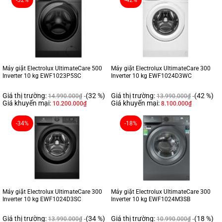
-32%
-42%
Máy giặt Electrolux UltimateCare 500
Máy giặt Electrolux UltimateCare 300
Inverter 10 kg EWF1023P5SC
Inverter 10 kg EWF1024D3WC
Giá thị trường:
(32 %)
Giá thị trường:
(42 %)
14.990.000
₫
13.990.000
₫
Giá khuyến mại:
Giá khuyến mại:
10.200.000
₫
8.100.000
₫
-34%
-18%
Máy giặt Electrolux UltimateCare 300
Máy giặt Electrolux UltimateCare 300
Inverter 10 kg EWF1024D3SC
Inverter 10 kg EWF1024M3SB
Giá thị trường:
(34 %)
Giá thị trường:
(18 %)
13.990.000
₫
10.990.000
₫