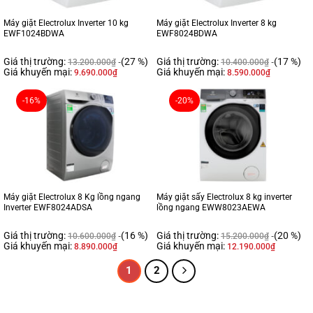
Máy giặt Electrolux Inverter 10 kg
Máy giặt Electrolux Inverter 8 kg
EWF1024BDWA
EWF8024BDWA
Giá thị trường:
(27 %)
Giá thị trường:
(17 %)
13.200.000
₫
10.400.000
₫
Giá khuyến mại:
Giá khuyến mại:
9.690.000
₫
8.590.000
₫
-16%
-20%
Máy giặt Electrolux 8 Kg lồng ngang
Máy giặt sấy Electrolux 8 kg inverter
Inverter EWF8024ADSA
lồng ngang EWW8023AEWA
Giá thị trường:
(16 %)
Giá thị trường:
(20 %)
10.600.000
₫
15.200.000
₫
Giá khuyến mại:
Giá khuyến mại:
8.890.000
₫
12.190.000
₫
1
2