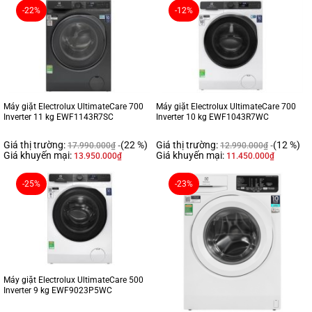
-22%
-12%
Máy giặt Electrolux UltimateCare 700
Máy giặt Electrolux UltimateCare 700
Inverter 11 kg EWF1143R7SC
Inverter 10 kg EWF1043R7WC
Giá thị trường:
(22 %)
Giá thị trường:
(12 %)
17.990.000
₫
12.990.000
₫
Giá khuyến mại:
Giá khuyến mại:
13.950.000
₫
11.450.000
₫
-25%
-23%
Máy giặt Electrolux UltimateCare 500
Inverter 9 kg EWF9023P5WC