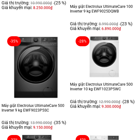
Giá thị trường:
(25 %)
10.990.000
₫
Máy giặt Electrolux UltimateCare 100
Giá khuyến mại:
8.250.000
₫
Inverter 9 kg EWF9025DQWB
Giá thị trường:
(23 %)
8.990.000
₫
Giá khuyến mại:
6.890.000
₫
-35%
-28%
Máy giặt Electrolux UltimateCare 500
Inverter 10 kg EWF1023P5WC
Giá thị trường:
(28 %)
12.990.000
₫
Máy giặt Electrolux UltimateCare 500
Giá khuyến mại:
9.300.000
₫
Inverter 9 kg EWF9023P5SC
Giá thị trường:
(35 %)
13.990.000
₫
Giá khuyến mại:
9.150.000
₫