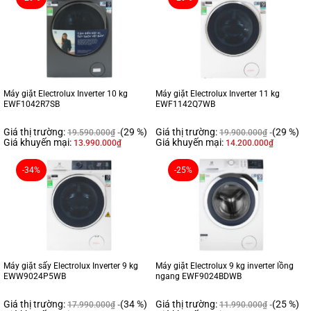
Máy giặt Electrolux Inverter 10 kg
Máy giặt Electrolux Inverter 11 kg
EWF1042R7SB
EWF1142Q7WB
Giá thị trường:
(29 %)
Giá thị trường:
(29 %)
19.590.000
₫
19.900.000
₫
Giá khuyến mại:
Giá khuyến mại:
13.990.000
₫
14.200.000
₫
-34%
-25%
Máy giặt sấy Electrolux Inverter 9 kg
Máy giặt Electrolux 9 kg inverter lồng
EWW9024P5WB
ngang EWF9024BDWB
Giá thị trường:
(34 %)
Giá thị trường:
(25 %)
17.990.000
₫
11.990.000
₫