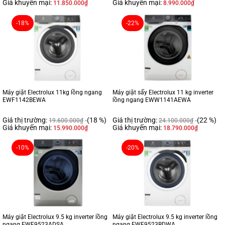
Giá khuyến mại:
Giá khuyến mại:
11.850.000
₫
8.990.000
₫
-18%
-22%
Máy giặt Electrolux 11kg lồng ngang
Máy giặt sấy Electrolux 11 kg inverter
EWF1142BEWA
lồng ngang EWW1141AEWA
Giá thị trường:
(18 %)
Giá thị trường:
(22 %)
19.600.000
₫
24.100.000
₫
Giá khuyến mại:
Giá khuyến mại:
15.990.000
₫
18.790.000
₫
-10%
-20%
Máy giặt Electrolux 9.5 kg inverter lồng
Máy giặt Electrolux 9.5 kg inverter lồng
ngang EWF9523ADSA
ngang EWF9523BDWA