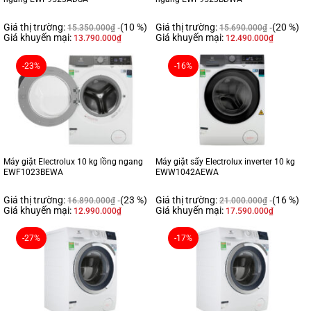
Giá thị trường:
(10 %)
Giá thị trường:
(20 %)
15.350.000
₫
15.690.000
₫
Giá khuyến mại:
Giá khuyến mại:
13.790.000
₫
12.490.000
₫
-23%
-16%
Máy giặt Electrolux 10 kg lồng ngang
Máy giặt sấy Electrolux inverter 10 kg
EWF1023BEWA
EWW1042AEWA
Giá thị trường:
(23 %)
Giá thị trường:
(16 %)
16.890.000
₫
21.000.000
₫
Giá khuyến mại:
Giá khuyến mại:
12.990.000
₫
17.590.000
₫
-27%
-17%