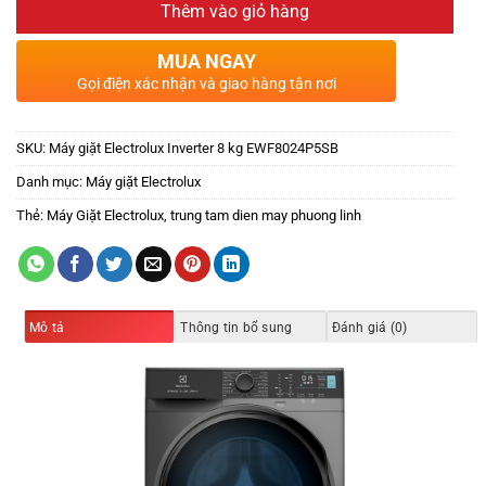
Thêm vào giỏ hàng
MUA NGAY
Gọi điện xác nhận và giao hàng tận nơi
SKU:
Máy giặt Electrolux Inverter 8 kg EWF8024P5SB
Danh mục:
Máy giặt Electrolux
Thẻ:
Máy Giặt Electrolux
,
trung tam dien may phuong linh
Mô tả
Thông tin bổ sung
Đánh giá (0)