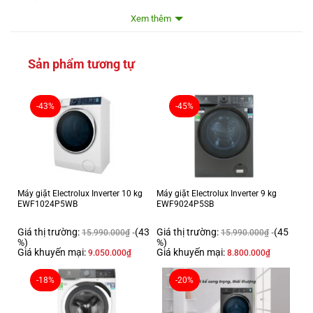
Đa dạng mức nhiệt độ: Có
Xem thêm
Giặt yêu thích: Có
Công nghệ giặt hơi nước VapourCare: Có
Sản phẩm tương tự
Kích thước
Chiều rộng sản phẩm: 600 mm
-43%
-45%
Chiều sâu sản phẩm: 575 mm
Chiều cao sản phẩm: 850 mm
Chiều rộng thùng: 645 mm
Chiều sâu thùng: 628 mm
Máy giặt Electrolux Inverter 10 kg
Máy giặt Electrolux Inverter 9 kg
Chiều cao thùng: 870 mm
EWF1024P5WB
EWF9024P5SB
Kích cỡ & Dung tích
Giá thị trường:
(43
Giá thị trường:
(45
15.990.000
₫
15.990.000
₫
%)
%)
Giá khuyến mại:
Giá khuyến mại:
9.050.000
₫
8.800.000
₫
Khối lượng giặt (kg)8
Trọng lượng phủ bì (kg)70
-18%
-20%
Khối lượng tịnh (kg)67