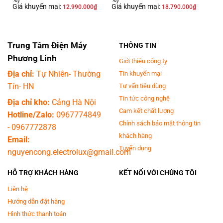
Giá khuyến mại:
Giá khuyến mại:
12.990.000
₫
18.790.000
₫
Trung Tâm Điện Máy
THÔNG TIN
Phương Linh
Giới thiệu công ty
Địa chỉ:
Tự Nhiên- Thường
Tin khuyến mại
Tín- HN
Tư vấn tiêu dùng
*Hình ảnh chỉ mang tính chất minh họa
Tin tức công nghệ
Địa chỉ kho:
Cảng Hà Nội
Phù hợp với gia đình 3 - 5 thành viên nhờ khối
Cam kết chất lượng
Hotline/Zalo:
0967774849
lượng giặt 8 kg
Chính sách bảo mật thông tin
-
0967772878
khách hàng
Email:
Chiếc máy giặt này là một trong những sự lựa chọn phù hợp cho những
Tuyển dụng
nguyencong.electrolux@gmail.com
gia đình có từ 3 - 5 thành viên. Với khối lượng giặt lên đến 8kg, máy giặt
giúp việc sinh hoạt trở nên nhanh chóng và thoải mái, dễ dàng.
HỖ TRỢ KHÁCH HÀNG
KẾT NỐI VỚI CHÚNG TÔI
Liên hệ
Hướng dẫn đặt hàng
Hình thức thanh toán