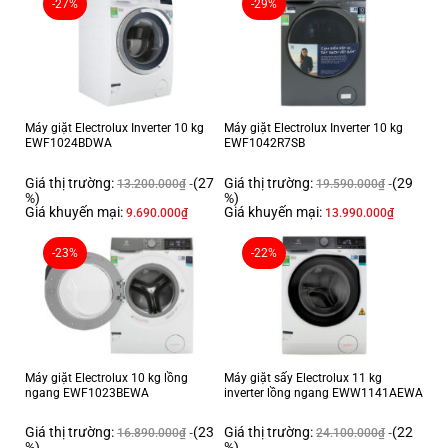
-27%
-29%
Thiết kế
Màu sắc: Xám đen Onyx
Năng lượng/Tiêu chuẩn
Máy giặt Electrolux Inverter 10 kg
Máy giặt Electrolux Inverter 10 kg
Xếp loại: Tiết kiệm năng lượng 5 sao
EWF1024BDWA
EWF1042R7SB
Phụ kiện
Giá thị trường:
(27
Giá thị trường:
(29
13.200.000
₫
19.590.000
₫
%)
%)
Giá khuyến mại:
Giá khuyến mại:
9.690.000
₫
13.990.000
₫
Phụ kiện đi kèm: Thanh treo ống xả/nắp nhựa
-23%
-22%
Thiết kế hiện đại, thời thượng, tạo điểm nhấn
không gian
Với tông màu xám đơn giản mà sang trọng, máy giặt Electrolux
EWF8024P5SB mang lại cảm giác bắt mắt và thời thượng. Lối thiết kế
tao nhã này là một trong những điểm cộng nổi bật của chiếc máy giặt
Máy giặt Electrolux 10 kg lồng
Máy giặt sấy Electrolux 11 kg
cửa trước này.
ngang EWF1023BEWA
inverter lồng ngang EWW1141AEWA
Giá thị trường:
(23
Giá thị trường:
(22
16.890.000
₫
24.100.000
₫
%)
%)