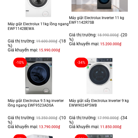
Loại và cài đặt
Loại sản phẩm: Máy giặt cửa trước
Máy giặt Electrolux Inverter 11 kg
EWF1142R7SB
Loại động cơ: Eco Inverter
Máy giặt Electrolux 11kg lồng ngang
EWF1142BEWA
Loại lắp đặt: Đứng độc lập
Giá thị trường:
(20
18.990.000
₫
%)
Giá thị trường:
(18
19.600.000
₫
Giao diện và điều khiển
Giá khuyến mại:
15.200.000
₫
%)
Giá khuyến mại:
15.990.000
₫
Cách điều khiển: Cảm ứng thông minh với núm xoay
-10%
-34%
Thời gian chờ (tối đa theo giờ): Có
Số lượng chương trình: 15
Thông số điện năng
Công suất tối đa (W): 2000
Máy giặt Electrolux 9.5 kg inverter
Máy giặt sấy Electrolux Inverter 9 kg
Nguồn điện (V): 220-240
lồng ngang EWF9523ADSA
EWW9024P5WB
Tần số (Hz): 50
Giá thị trường:
(10
Giá thị trường:
(34
15.350.000
₫
17.990.000
₫
%)
%)
Tốc độ quay
Giá khuyến mại:
Giá khuyến mại:
13.790.000
₫
11.850.000
₫
Tốc độ quay (tối đa vòng/phút): 1200