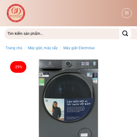
Bỏ
qua
nội
dung
Trang chủ
/
Máy giặt, máy sấy
/
Máy giặt Electrolux
-29%