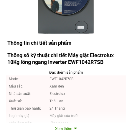
Thông tin chi tiết sản phẩm
Thông số kỹ thuật chi tiết Máy giặt Electrolux
10Kg lồng ngang Inverter EWF1042R7SB
Đặc điểm sản phẩm
Model:
EWF1042R7SB
Màu sắc:
Xám đen
Nhà sản xuất:
Electrolux
Xuất xứ:
Thái Lan
Thời gian bảo hành:
24 Tháng
Loại máy giặt:
Máy giặt cửa trước
Kiểu lồng giặt:
Lồng ngang
Xem thêm
Khối lượng giặt:
10 kg