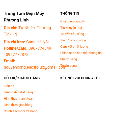
Trung Tâm Điện Máy
THÔNG TIN
Phương Linh
Giới thiệu công ty
Địa chỉ:
Tự Nhiên- Thường
Tin khuyến mại
Tín- HN
Tư vấn tiêu dùng
*Hình ảnh chỉ mang tính chất minh họa
Tin tức công nghệ
Địa chỉ kho:
Cảng Hà Nội
Tiết kiệm điện nước hiệu quả với công nghệ
Cam kết chất lượng
Hotline/Zalo:
0967774849
EcoInverter
Chính sách bảo mật thông tin
-
0967772878
khách hàng
Email:
Máy giặt Electrolux vận hành êm ái, không gây tiếng ồn, kéo dài tuổi thọ
Tuyển dụng
nhờ công nghệ EcoInverter. Bên cạnh đó, công nghệ này còn giúp tiết
nguyencong.electrolux@gmail.com
kiệm điện, giảm thiểu chi phí tiền điện hàng tháng của gia đình bạn.
HỖ TRỢ KHÁCH HÀNG
KẾT NỐI VỚI CHÚNG TÔI
Liên hệ
Hướng dẫn đặt hàng
Hình thức thanh toán
Hình thức giao hàng
Chính sách đổi trả hàng