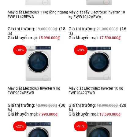
Máy giặt Electrolux 11kg lồng ngang
Máy giặt sấy Electrolux inverter 10
EWF1142BEWA
kg EWW1042AEWA
Giá thị trường:
(18
Giá thị trường:
(16
19.600.000
₫
21.000.000
₫
%)
%)
Giá khuyến mại:
Giá khuyến mại:
15.990.000
₫
17.590.000
₫
-38%
-28%
*Hình ảnh chỉ mang tính chất minh họa
Khối lượng giặt 10 Kg phù hợp với gia đình từ 5 - 7
thành viên
Máy giặt có khối lượng giặt 10 Kg, đáp ứng tốt nhu cầu giặt giũ đối với
những gia đình có từ 5 - 7 thành viên hoặc những gia đình tuy có ít thành
Máy giặt Electrolux Inverter 9 kg
Máy giặt Electrolux Inverter 10 kg
EWF9024P5WB
EWF1042Q7WB
viên hơn nhưng có nhu cầu giặt giũ cao.
Giá thị trường:
(38
Giá thị trường:
(28
12.990.000
₫
18.990.000
₫
%)
%)
Giá khuyến mại:
Giá khuyến mại:
7.990.000
₫
13.590.000
₫
-22%
-41%