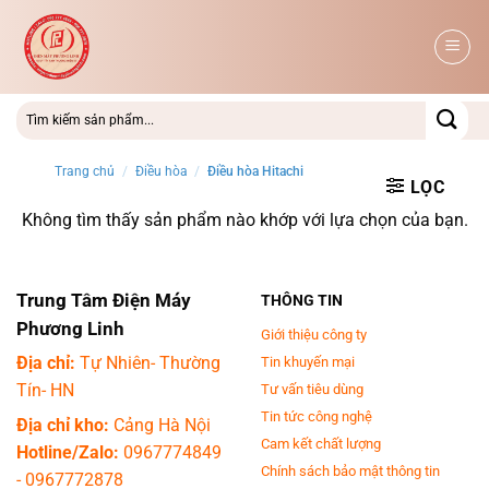
Bỏ
qua
nội
dung
Trang chủ
/
Điều hòa
/
Điều hòa Hitachi
LỌC
Không tìm thấy sản phẩm nào khớp với lựa chọn của bạn.
Trung Tâm Điện Máy
THÔNG TIN
Phương Linh
Giới thiệu công ty
Địa chỉ:
Tự Nhiên- Thường
Tin khuyến mại
Tín- HN
Tư vấn tiêu dùng
Tin tức công nghệ
Địa chỉ kho:
Cảng Hà Nội
Cam kết chất lượng
Hotline/Zalo:
0967774849
Chính sách bảo mật thông tin
-
0967772878