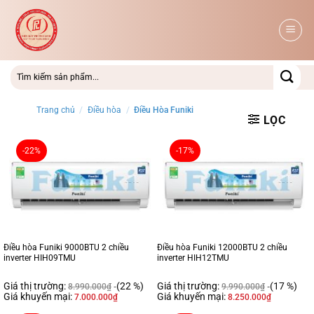
Bỏ
qua
nội
dung
Trang chủ
/
Điều hòa
/
Điều Hòa Funiki
LỌC
-22%
-17%
Điều hòa Funiki 9000BTU 2 chiều
Điều hòa Funiki 12000BTU 2 chiều
inverter HIH09TMU
inverter HIH12TMU
Giá thị trường:
(22 %)
Giá thị trường:
(17 %)
8.990.000
₫
9.990.000
₫
Giá khuyến mại:
Giá khuyến mại:
7.000.000
₫
8.250.000
₫