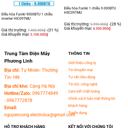
Điều hòa Funiki 1 chiều 9.000BTU
HSC09TMU
Điều hòa Funiki 9000BTU 1 chiều
inverter HIC09TMU
Giá thị trường:
(28 %)
5.990.000
₫
Giá khuyến mại:
4.300.000
₫
Giá thị trường:
(31 %)
7.400.000
₫
Giá khuyến mại:
5.100.000
₫
Trung Tâm Điện Máy
THÔNG TIN
Phương Linh
Giới thiệu công ty
Địa chỉ:
Tự Nhiên- Thường
Tin khuyến mại
Tín- HN
Tư vấn tiêu dùng
Tin tức công nghệ
Địa chỉ kho:
Cảng Hà Nội
Cam kết chất lượng
Hotline/Zalo:
0967774849
Chính sách bảo mật thông tin
-
0967772878
khách hàng
Email:
Tuyển dụng
nguyencong.electrolux@gmail.com
HỖ TRỢ KHÁCH HÀNG
KẾT NỐI VỚI CHÚNG TÔI