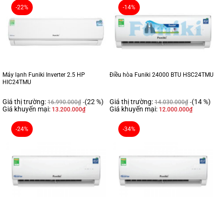
-22%
-14%
Máy lạnh Funiki Inverter 2.5 HP
Điều hòa Funiki 24000 BTU HSC24TMU
HIC24TMU
Giá thị trường:
(22 %)
Giá thị trường:
(14 %)
16.990.000
₫
14.030.000
₫
Giá khuyến mại:
Giá khuyến mại:
13.200.000
₫
12.000.000
₫
-24%
-34%