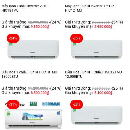
Máy lạnh Funiki Inverter 2 HP
Máy lạnh Funiki Inverter 1.5 HP
HIC18TMU
HIC12TMU
Giá thị trường:
(24 %)
Giá thị trường:
(34 %)
12.990.000
₫
8.990.000
₫
Giá khuyến mại:
Giá khuyến mại:
9.850.000
₫
5.950.000
₫
-24%
-26%
Điều hòa 1 chiều Funiki HSC18TMU
Điều Hòa Funiki 1 Chiều HSC12TMU
18000BTU
12.000BTU
Giá thị trường:
(24 %)
Giá thị trường:
(26 %)
11.200.000
₫
7.290.000
₫
Giá khuyến mại:
Giá khuyến mại:
8.500.000
₫
5.400.000
₫
-31%
-28%