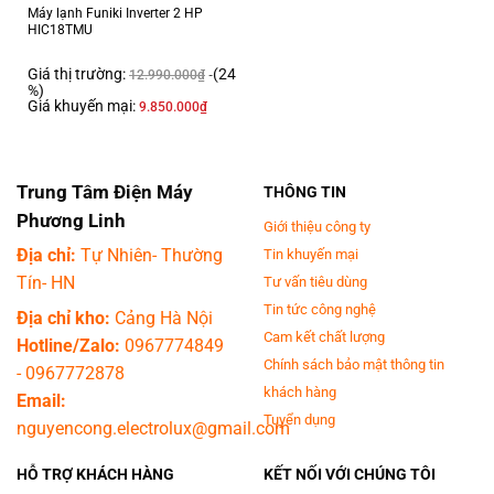
Khối lượng dàn lạnh:
Máy lạnh Funiki Inverter 2 HP
HIC18TMU
13.6 kg
Kích thước dàn nóng:
Giá thị trường:
(24
12.990.000
₫
Dài 86 cm – Cao 55.4 cm – Dày 31.2 cm
%)
Giá khuyến mại:
9.850.000
₫
Khối lượng dàn nóng:
32.3 kg
Chiều dài lắp đặt ống đồng:
Trung Tâm Điện Máy
THÔNG TIN
Tối thiểu 3m – Tối đa 30m
Phương Linh
Chiều cao lắp đặt tối đa giữa cục nóng-lạnh:
Giới thiệu công ty
20m
Địa chỉ:
Tự Nhiên- Thường
Tin khuyến mại
Dòng điện vào:
Tín- HN
Tư vấn tiêu dùng
Dàn lạnh
Tin tức công nghệ
Địa chỉ kho:
Cảng Hà Nội
Dòng điện hoạt động:
Cam kết chất lượng
Hotline/Zalo:
0967774849
1 pha
Chính sách bảo mật thông tin
-
0967772878
Kích thước ống đồng:
khách hàng
Email:
6/16
Tuyển dụng
nguyencong.electrolux@gmail.com
Số lượng kết nối dàn lạnh tối đa:
1
HỖ TRỢ KHÁCH HÀNG
KẾT NỐI VỚI CHÚNG TÔI
Hãng: