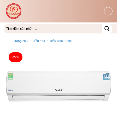
Bỏ
qua
nội
dung
Trang chủ
/
Điều hòa
/
Điều Hòa Funiki
-22%