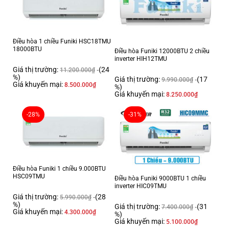
Malaysia
Thời gian bảo hành cục lạnh, cục nóng:
2 năm
Điều hòa 1 chiều Funiki HSC18TMU
Thời gian bảo hành máy nén:
18000BTU
Điều hòa Funiki 12000BTU 2 chiều
2 năm
inverter HIH12TMU
Chất liệu dàn tản nhiệt:
Giá thị trường:
(24
11.200.000
₫
%)
Giá thị trường:
(17
Ống dẫn gas bằng Đồng – Lá tản nhiệt bằng Nhôm được phủ lớp
9.990.000
₫
Giá khuyến mại:
8.500.000
₫
%)
Golden Fin
Giá khuyến mại:
8.250.000
₫
Loại Gas:
R-32
-28%
-31%
Mức tiêu thụ điện năng
Tiêu thụ điện:
2 kWh
Điều hòa Funiki 1 chiều 9.000BTU
Nhãn năng lượng:
HSC09TMU
Điều hòa Funiki 9000BTU 1 chiều
inverter HIC09TMU
5 sao (Hiệu suất năng lượng 5.47)
Giá thị trường:
(28
5.990.000
₫
Công nghệ tiết kiệm điện:
%)
Giá thị trường:
(31
7.400.000
₫
InverterEco
Giá khuyến mại:
4.300.000
₫
%)
Giá khuyến mại:
5.100.000
₫