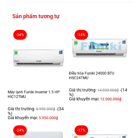
Sản phẩm tương tự
Thông tin sản phẩm
-34%
-14%
Loại máy:
1 chiều (chỉ làm lạnh)
Inverter:
Có Inverter
Điều hòa Funiki 24000 BTU
Công suất làm lạnh:
HSC24TMU
2.5 HP – 21.000 BTU
Giá thị trường:
(14
14.030.000
₫
Phạm vi làm lạnh hiệu quả:
Máy lạnh Funiki Inverter 1.5 HP
%)
HIC12TMU
Từ 30 – 40m² (từ 80 đến 120m³)
Giá khuyến mại:
12.000.000
₫
Độ ồn trung bình (được đo trong phòng thí nghiệm):
Giá thị trường:
(34
8.990.000
₫
Dàn lạnh: 34 dB – Dàn nóng: 46 dB
%)
Giá khuyến mại:
5.950.000
₫
Dòng sản phẩm:
2022
-24%
-17%
Sản xuất tại: