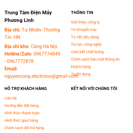
Trung Tâm Điện Máy
THÔNG TIN
Phương Linh
Giới thiệu công ty
Địa chỉ:
Tự Nhiên- Thường
Tin khuyến mại
Tín- HN
Tư vấn tiêu dùng
Tin tức công nghệ
Địa chỉ kho:
Cảng Hà Nội
Cam kết chất lượng
Hotline/Zalo:
0967774849
Chính sách bảo mật thông tin
-
0967772878
khách hàng
Email:
Tuyển dụng
nguyencong.electrolux@gmail.com
HỖ TRỢ KHÁCH HÀNG
KẾT NỐI VỚI CHÚNG TÔI
Liên hệ
Hướng dẫn đặt hàng
Hình thức thanh toán
Hình thức giao hàng
Chính sách đổi trả hàng