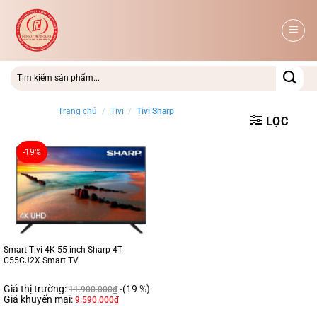
Bỏ
qua
nội
dung
Trang chủ
/
Tivi
/
Tivi Sharp
LỌC
-19%
Smart Tivi 4K 55 inch Sharp 4T-
C55CJ2X Smart TV
Giá thị trường:
(19 %)
11.900.000
₫
Giá khuyến mại:
9.590.000
₫