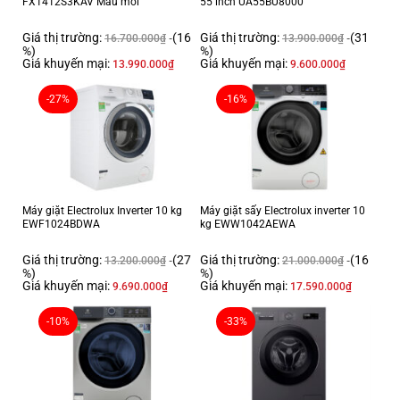
FX1412S3KAV Mẫu mới
55 inch UA55BU8000
Giá thị trường:
(16
Giá thị trường:
(31
16.700.000
₫
13.900.000
₫
%)
%)
Giá khuyến mại:
Giá khuyến mại:
13.990.000
₫
9.600.000
₫
-27%
-16%
TÍNH NĂNG 4K HDR
Các dòng Smart TV mới của Sharp được tích hợp tính năng HDR nhằm
tăng cường dải tương phản động giúp hiển thị hình ảnh ở các vùng sáng
Máy giặt Electrolux Inverter 10 kg
Máy giặt sấy Electrolux inverter 10
hoặc tối rõ nét hơn mang đến độ sâu và tự nhiên cho hình ảnh mới nhất
EWF1024BDWA
kg EWW1042AEWA
(Youtube, Netflix, UHD Blue-ray, USB)
Giá thị trường:
(27
Giá thị trường:
(16
13.200.000
₫
21.000.000
₫
%)
%)
Giá khuyến mại:
Giá khuyến mại:
9.690.000
₫
17.590.000
₫
-10%
-33%