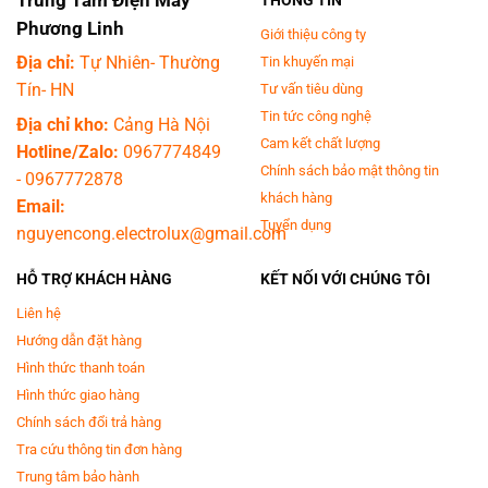
THÔNG TIN
tích, chuyển đổi và tăng cường độ phân giải cho các nguồn phát có chất
Phương Linh
lượng Full HD lên chất lượng 4K. Bộ xử lý này kết hợp với tính năng
Giới thiệu công ty
WideColor giúp tái tạo màu sắc và độ tương phản của hình ảnh trung
Địa chỉ:
Tự Nhiên- Thường
Tin khuyến mại
thực hơn. Bạn sẽ được tận hưởng các nội dung sắc nét và màu sắc sôi
Tín- HN
Tư vấn tiêu dùng
động với độ phân giải 4K mà chưa bao giờ bạn nghĩ tới.
Tin tức công nghệ
Địa chỉ kho:
Cảng Hà Nội
Cam kết chất lượng
Hotline/Zalo:
0967774849
Chính sách bảo mật thông tin
-
0967772878
khách hàng
Email:
Tuyển dụng
nguyencong.electrolux@gmail.com
HỖ TRỢ KHÁCH HÀNG
KẾT NỐI VỚI CHÚNG TÔI
Liên hệ
Hướng dẫn đặt hàng
Hình thức thanh toán
Hình thức giao hàng
Chính sách đổi trả hàng
Tra cứu thông tin đơn hàng
Trung tâm bảo hành