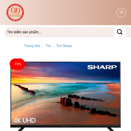
Bỏ
qua
nội
dung
Trang chủ
/
Tivi
/
Tivi Sharp
-19%