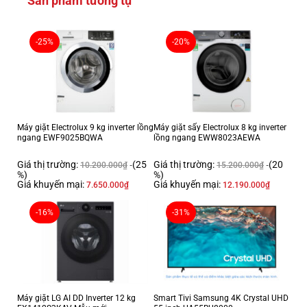
Sản phẩm tương tự
Cổng xuất âm thanh
Cổng Optical (Digital Audio Out)
Tích hợp đầu thu kỹ thuật số
-25%
-20%
DVB-T2
Smart Tivi/ Internet Tivi
Hệ điều hành, giao diện
Linux
Các ứng dụng sẵn có
YouTube, Netflix, Web Browser
Công nghệ hình ảnh, âm thanh
Máy giặt Electrolux 9 kg inverter lồng
Máy giặt sấy Electrolux 8 kg inverter
ngang EWF9025BQWA
lồng ngang EWW8023AEWA
Công nghệ âm thanh
Dolby Atmos
Giá thị trường:
(25
Giá thị trường:
(20
10.200.000
₫
15.200.000
₫
Tổng công suất loa
%)
%)
16 W
Giá khuyến mại:
Giá khuyến mại:
7.650.000
₫
12.190.000
₫
GIỚI THIỆU SẢN PHẨM - SMART TIVI 4K 55 INCH SHARP 4T-C55CJ2X
-16%
-31%
SMART TV
NÉT ĐẸP HOÀN MỸ
Màu sắc chính xác toàn diện 4K
Máy giặt LG AI DD Inverter 12 kg
Smart Tivi Samsung 4K Crystal UHD