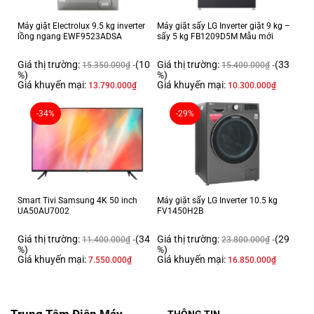
Máy giặt Electrolux 9.5 kg inverter
Máy giặt sấy LG Inverter giặt 9 kg –
lồng ngang EWF9523ADSA
sấy 5 kg FB1209D5M Mẫu mới
MÀN HÌNH LCD 4K ULTRA HD
Giá thị trường:
(10
Giá thị trường:
(33
15.350.000
₫
15.400.000
₫
Với màn hình LCD 4K Ultra HD bao gồm 829 triệu điểm ảnh (3,840 x
%)
%)
Giá khuyến mại:
Giá khuyến mại:
13.790.000
₫
10.300.000
₫
2,160) có độ phân giải gấp 4 lần Full HD, bạn sẽ được chiêm ngưỡng
hình ảnh hoàn hảo đến từng chi tiết.
-34%
-29%
Smart Tivi Samsung 4K 50 inch
Máy giặt sấy LG Inverter 10.5 kg
UA50AU7002
FV1450H2B
Giá thị trường:
(34
Giá thị trường:
(29
11.400.000
₫
23.800.000
₫
%)
%)
Giá khuyến mại:
Giá khuyến mại:
7.550.000
₫
16.850.000
₫
BỘ XỬ LÝ 4K MASTER ENGINE PRO
Bộ xử lý 4K Master Engine Pro độc đáo của Sharp với khả năng phân
Trung Tâm Điện Máy