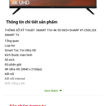
Thông tin chi tiết sản phẩm
THÔNG SỐ KỸ THUẬT- SMART TIVI 4K 55 INCH SHARP 4T-C55CJ2X
SMART TV
Tổng quan
Loại tivi
Smart Tivi, Tivi Ultra HD
Kích thước màn hình
55 inch
Độ phân giải
4K Ultra HD (3840 x 2160px)
Kết nối
Kết nối Internet
Wifi, Cổng LAN
Cổng HDMI
Xem thêm
3 cổng
Cổng USB
2 cổng