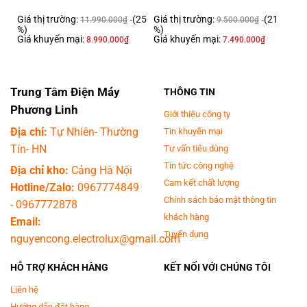
hợp với hầu hết không gian nội thất của các gia đình.- Bảng điều
Giá thị trường:
(25
Giá thị trường:
(21
11.990.000
₫
9.500.000
₫
khiển
song ngữ Anh - Việt
,
núm xoay, cảm ứng và màn hình hiển thị
sắc
%)
%)
nét giúp người dùng lựa chọn chương trình dễ dàng, thuận tiện trong quá
Giá khuyến mại:
Giá khuyến mại:
8.990.000
₫
7.490.000
₫
trình sử dụng.- Lồng giặt làm từ chất liệu
thép không gỉ
có độ sáng bóng
cao, hạn chế tối đa tình trạng bám bụi và cặn bột giặt, nâng cao hiệu quả
giặt giũ.- Vỏ máy làm từ
kim loại sơn tĩnh điện
giúp hạn chế rỉ sét, có tính
Trung Tâm Điện Máy
thẩm mỹ cao. Cửa máy làm từ
nhựa ABS
bền bỉ, chịu lực tốt, người dùng
THÔNG TIN
dễ dàng nhìn vào bên trong thuận tiện theo dõi quá trình giặt.
Phương Linh
Giới thiệu công ty
Địa chỉ:
Tự Nhiên- Thường
Tin khuyến mại
Tín- HN
Tư vấn tiêu dùng
Tin tức công nghệ
Địa chỉ kho:
Cảng Hà Nội
Cam kết chất lượng
Hotline/Zalo:
0967774849
Chính sách bảo mật thông tin
-
0967772878
khách hàng
Email:
Tuyển dụng
nguyencong.electrolux@gmail.com
HỖ TRỢ KHÁCH HÀNG
KẾT NỐI VỚI CHÚNG TÔI
*Hình ảnh chỉ mang tính chất minh họa
Liên hệ
Khối lượng giặt và chương trình
Hướng dẫn đặt hàng