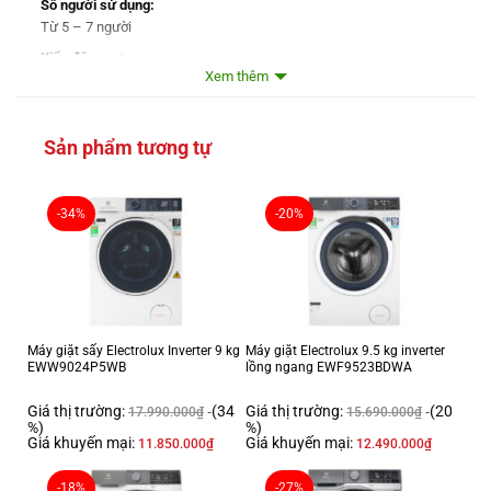
Số người sử dụng:
Từ 5 – 7 người
Kiểu động cơ:
Xem thêm
Truyền động gián tiếp (dây Curoa)
Tốc độ quay vắt tối đa:
1200 vòng/phút
Sản phẩm tương tự
Chất liệu lồng giặt:
Thép không gỉ
Chất liệu vỏ máy:
-34%
-20%
Kim loại sơn tĩnh điện
Chất liệu cửa máy:
Nhựa ABS
Sản xuất tại:
Thái Lan
Máy giặt sấy Electrolux Inverter 9 kg
Máy giặt Electrolux 9.5 kg inverter
EWW9024P5WB
lồng ngang EWF9523BDWA
Năm ra mắt:
2024
Giá thị trường:
(34
Giá thị trường:
(20
17.990.000
₫
15.690.000
₫
Thời gian bảo hành động cơ:
%)
%)
Giá khuyến mại:
Giá khuyến mại:
11.850.000
₫
12.490.000
₫
10 năm
Mức tiêu thụ điện năng
-18%
-27%