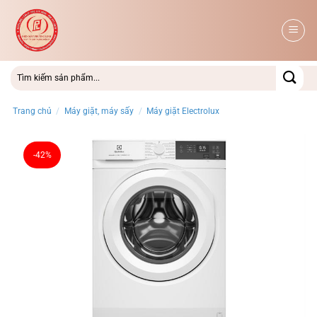
Bỏ
qua
nội
dung
Trang chủ
/
Máy giặt, máy sấy
/
Máy giặt Electrolux
-42%