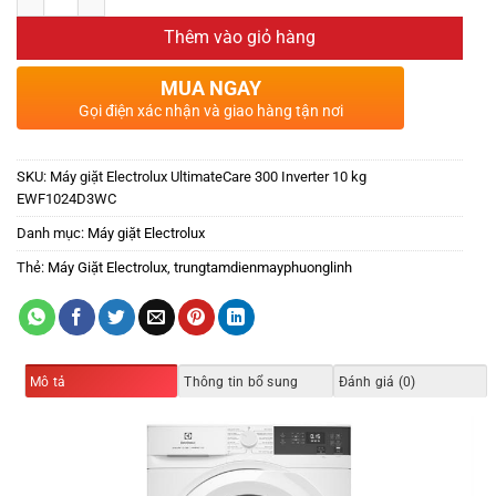
Thêm vào giỏ hàng
MUA NGAY
Gọi điện xác nhận và giao hàng tận nơi
SKU:
Máy giặt Electrolux UltimateCare 300 Inverter 10 kg
EWF1024D3WC
Danh mục:
Máy giặt Electrolux
Thẻ:
Máy Giặt Electrolux
,
trungtamdienmayphuonglinh
Mô tả
Thông tin bổ sung
Đánh giá (0)