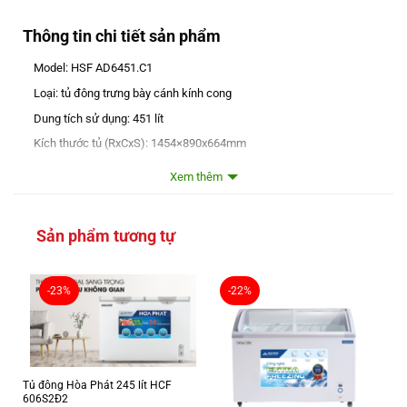
Thông tin chi tiết sản phẩm
Model: HSF AD6451.C1
Loại: tủ đông trưng bày cánh kính cong
Dung tích sử dụng: 451 lít
Kích thước tủ (RxCxS):
1454×890x664mm
Số ngăn: 1 ngăn (1 chế độ đông)
Xem thêm
Cửa lùa cong bằng kính cường lực: 2 cánh
Thương Hiệu: Hòa Phát
Sản phẩm tương tự
Dàn lạnh: ống đồng
Điều khiển: điện tử Smart Remote
-23%
-22%
Công nghệ Extra Freezing, hiển thị nhiệt độ, cảnh báo lỗi
Công nghệ làm lạnh: trực tiếp,
Mầu săc: thân tủ mầu trắng, viền cánh mầu ghi
Số giỏ treo: 06 chiếc
Tủ đông Hòa Phát 245 lít HCF
Đèn chiếu sáng: LED
606S2Đ2