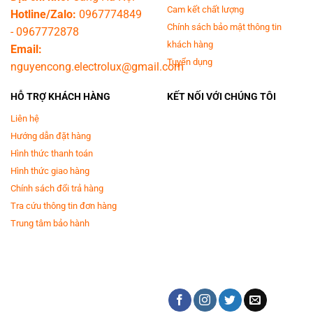
Cam kết chất lượng
Hotline/Zalo:
0967774849
NGĂN BIẾN NHIỆT TRIPPLE FREEZING
Chính sách bảo mật thông tin
-
0967772878
khách hàng
Email:
Tuyển dụng
nguyencong.electrolux@gmail.com
HỖ TRỢ KHÁCH HÀNG
KẾT NỐI VỚI CHÚNG TÔI
Liên hệ
Hướng dẫn đặt hàng
ĐIỂU KHIỂN SMART REMOTE
hiển thị nhiệt độ trên mặt điều khiển. phát
Hình thức thanh toán
hiện lỗi và ra tín hiệu cảm báo nhanh chóng khi tủ bị mất lạnh
Hình thức giao hàng
Chính sách đổi trả hàng
Tra cứu thông tin đơn hàng
Trung tâm bảo hành
KHÔNG GIAN RỘNG TỦ ĐÔNG HOÀ PHÁT TIÊU CHUẨN