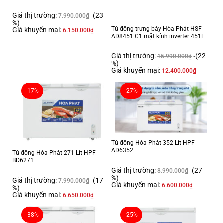
Ổ khóa: có
Giá thị trường:
(23
7.990.000
₫
Gas: R290a
%)
Tủ đông trưng bày Hòa Phát HSF
Giá khuyến mại:
6.150.000
₫
Công suất: 145W
AD8451.C1 mặt kính inverter 451L
Điện áp: 220V/ 50Hz
Giá thị trường:
(22
15.990.000
₫
Trọng lượng tủ: 64 kg
%)
Giá khuyến mại:
12.400.000
₫
Kích thước / trọng lượng đóng gói: 1530x920x750 / 72 kg
Bảo hành: 30 tháng
-17%
-27%
TỦ ĐÔNG CHƯNG BÀY CÁNH KÍNH-TRƯNG BÀY ĐẸP MẮT CHUẨN
HOÀ PHÁT
Tủ đông Hòa Phát 352 Lít HPF
AD6352
Tủ đông Hòa Phát 271 Lít HPF
BD6271
Giá thị trường:
(27
8.990.000
₫
%)
Giá thị trường:
(17
7.990.000
₫
Giá khuyến mại:
6.600.000
₫
%)
Giá khuyến mại:
6.650.000
₫
CÔNG NGHỆ EXTRA FREEZING
Hoà phát tự hào tiên phong đặt nền
-38%
-25%
móng công nghệ đông sâu – 30 độ C -extra freezing bằng sự kết hợp