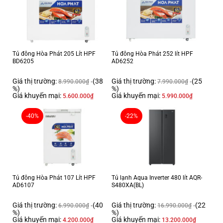
giữa công xuất máy nén khoẻ, dàn lạnh siêu bền dẫn nhiệt tốt và GAS
R600a hiệu xuất làm lạnh cao, thân thiện môi trường giúp tủ đông hoà
phát đạt độ lạnh sâu lên tới -30 độ c, gấp 2 lần so với tủ thông thường.
Tủ đông Hòa Phát 205 Lít HPF
Tủ đông Hòa Phát 252 lít HPF
BD6205
AD6252
Giá thị trường:
(38
Giá thị trường:
(25
8.990.000
₫
7.990.000
₫
%)
%)
Giá khuyến mại:
Giá khuyến mại:
5.600.000
₫
5.990.000
₫
TIẾT KIỆM ĐIỆN NĂNG VỚI CÔNG NGHỆ INVERTER
sở hữu công nghệ
-40%
-22%
biến tần, tủ đông hoà phát có khả năng tự động điều chỉnh hoạt động
của động cơ, giúp máy hoạt động êm ái, khả năng vận hành bền bỉ, duy
trì nhiệt độ ổn định đem đến hiệu quả bảo quản thực phẩm đến tuyệt vời.
Tủ đông Hòa Phát 107 Lít HPF
Tủ lạnh Aqua Inverter 480 lít AQR-
AD6107
S480XA(BL)
Giá thị trường:
(40
Giá thị trường:
(22
6.990.000
₫
16.990.000
₫
%)
%)
Giá khuyến mại:
Giá khuyến mại:
4.200.000
₫
13.200.000
₫