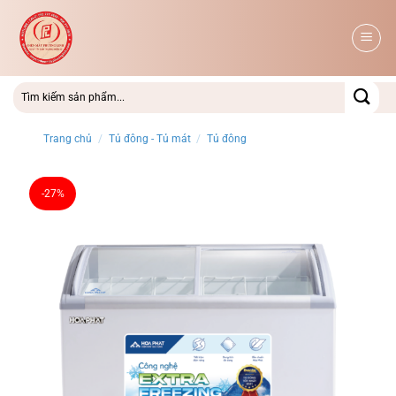
Bỏ
qua
nội
dung
Trang chủ
/
Tủ đông - Tủ mát
/
Tủ đông
-27%