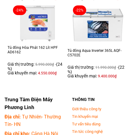
-24%
-22%
Tủ đông Hòa Phát 162 Lít HPF
Tủ đông Aqua Inverter 365L AQF-
AD6162
C5702E
Giá thị trường:
(24
5.990.000
₫
Giá thị trường:
(22
11.990.000
₫
%)
%)
KÍNH LOWE (LOWE-EMISSIVITY) TIẾT KIỆM NĂNG LƯỢNG
kính lowe
Giá khuyến mại:
4.550.000
₫
Giá khuyến mại:
9.400.000
₫
được phủ một lớp màng hợp chất kim loại mỏng giúp phản xạ bức xạ
nhiệt mặt trời đảm bảo nhiệt độ trong tủ ổn định và tiết kiệm điện năng
tiêu thụ.
Trung Tâm Điện Máy
THÔNG TIN
Phương Linh
Giới thiệu công ty
Địa chỉ:
Tự Nhiên- Thường
Tin khuyến mại
Tín- HN
Tư vấn tiêu dùng
Tin tức công nghệ
Địa chỉ kho:
Cảng Hà Nội