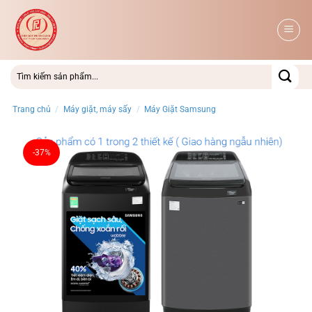
Bỏ
qua
nội
dung
Trang chủ
/
Máy giặt, máy sấy
/
Máy Giặt Samsung
-37%