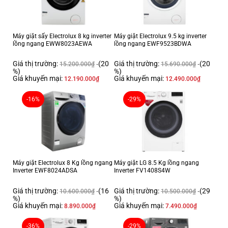
Máy giặt sấy Electrolux 8 kg inverter
Máy giặt Electrolux 9.5 kg inverter
lồng ngang EWW8023AEWA
lồng ngang EWF9523BDWA
Giá thị trường:
(20
Giá thị trường:
(20
15.200.000
₫
15.690.000
₫
%)
%)
Giá khuyến mại:
Giá khuyến mại:
12.190.000
₫
12.490.000
₫
-16%
-29%
Hoạt động êm ái với động cơ truyền động trực
tiếp
Ngoài ra, nhờ sử dụng động cơ truyền động trực tiếp, máy
giặt Samsung này còn giảm thiểu tiếng ồn đáng kể vì không cần sử dụng
Máy giặt Electrolux 8 Kg lồng ngang
Máy giặt LG 8.5 Kg lồng ngang
dây curoa, giúp máy hoạt động êm ái và bền hơn.
Inverter EWF8024ADSA
Inverter FV1408S4W
Giá thị trường:
(16
Giá thị trường:
(29
10.600.000
₫
10.500.000
₫
%)
%)
Giá khuyến mại:
Giá khuyến mại:
8.890.000
₫
7.490.000
₫
-36%
-29%