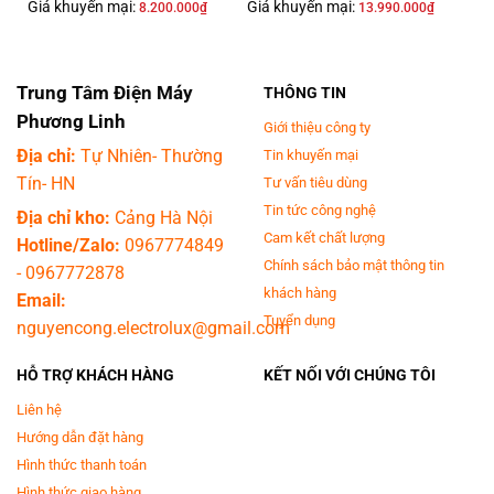
Giá khuyến mại:
Giá khuyến mại:
8.200.000
₫
13.990.000
₫
Hòa tan bột giặt nhanh chóng cùng ngăn bột giặt
Trung Tâm Điện Máy
THÔNG TIN
Magic Dispenser
Phương Linh
Giới thiệu công ty
Ngăn bột giặt Magic Dispenser được thiết kế có cánh quạt xoay, tạo
Địa chỉ:
Tự Nhiên- Thường
Tin khuyến mại
dòng nước xoáy mạnh để giúp hòa tan bột giặt nhanh chóng trước khi đổ
Tín- HN
Tư vấn tiêu dùng
xuống lồng giặt, tránh được tình trạng vết xà phòng còn đọng lại trên
Tin tức công nghệ
quần áo, gây ngứa ngáy hay khó chịu khi mặc.
Địa chỉ kho:
Cảng Hà Nội
Cam kết chất lượng
Hotline/Zalo:
0967774849
Chính sách bảo mật thông tin
-
0967772878
khách hàng
Email:
Tuyển dụng
nguyencong.electrolux@gmail.com
HỖ TRỢ KHÁCH HÀNG
KẾT NỐI VỚI CHÚNG TÔI
Liên hệ
Hướng dẫn đặt hàng
Hình thức thanh toán
Hình thức giao hàng