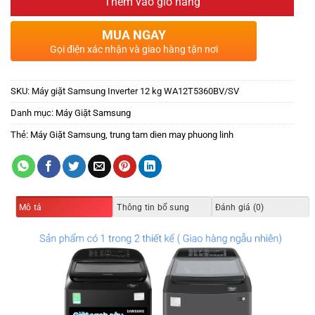
Thêm vào giỏ hàng
MUA NGAY
Gọi điện xác nhận và giao hàng tận nơi
SKU:
Máy giặt Samsung Inverter 12 kg WA12T5360BV/SV
Danh mục:
Máy Giặt Samsung
Thẻ:
Máy Giặt Samsung
,
trung tam dien may phuong linh
Mô tả
Thông tin bổ sung
Đánh giá (0)