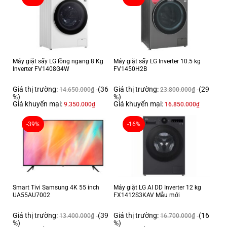
Máy giặt sấy LG lồng ngang 8 Kg
Máy giặt sấy LG Inverter 10.5 kg
Đánh bay vết bẩn, bảo vệ sợi vải hiệu quả
Inverter FV1408G4W
FV1450H2B
nhờ mâm giặt Wobble
Giá thị trường:
(36
Giá thị trường:
(29
14.650.000
₫
23.800.000
₫
%)
%)
Máy giặt Samsung Inverter WA12T5360BV/SV sở hữu công
Giá khuyến mại:
Giá khuyến mại:
9.350.000
₫
16.850.000
₫
nghệ Wobble tạo ra luồng nước xoay đa chiều với thiết kế mâm giặt độc
đáo, giúp đánh bay vết bẩn hiệu quả cũng như bảo vệ tối ưu sợi vải trong
-39%
-16%
suốt quá trình giặt.
Smart Tivi Samsung 4K 55 inch
Máy giặt LG AI DD Inverter 12 kg
UA55AU7002
FX1412S3KAV Mẫu mới
Giá thị trường:
(39
Giá thị trường:
(16
13.400.000
₫
16.700.000
₫
%)
%)