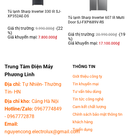
Tủ lạnh Sharp Inverter 330 lít SJ-
XP352AE-DS
Tủ lạnh Sharp Inverter 607 lít Multi
Door SJ-FXPI689V-RS
Giá thị trường:
(22
9.990.000
₫
%)
Giá thị trường:
(19
20.990.000
₫
Giá khuyến mại:
7.800.000
₫
%)
Giá khuyến mại:
17.100.000
₫
Trung Tâm Điện Máy
THÔNG TIN
Phương Linh
Giới thiệu công ty
Địa chỉ:
Tự Nhiên- Thường
Tin khuyến mại
Tín- HN
Tư vấn tiêu dùng
Tin tức công nghệ
Địa chỉ kho:
Cảng Hà Nội
Cam kết chất lượng
Hotline/Zalo:
0967774849
Chính sách bảo mật thông tin
-
0967772878
khách hàng
Email:
Tuyển dụng
nguyencong.electrolux@gmail.com