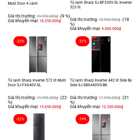
Tủ lạnh Sharp SJ-BF330V-SL Inverter
Multi Door 4 cánh
323 lít
Giá thị trường:
(9 %)
19.990.000
₫
Giá thị trường:
(18
10.990.000
₫
Giá khuyến mại:
18.250.000
₫
%)
Giá khuyến mại:
9.000.000
₫
-22%
-31%
Tủ lạnh Sharp Inverter 572 lít Multi
Tủ lạnh Sharp Inverter 442 lít Side By
Door SJ-FX640V-SL
Side SJ-SBX440VG-BK
Giá thị trường:
(22
Giá thị trường:
(31
19.990.000
₫
17.990.000
₫
%)
%)
Giá khuyến mại:
Giá khuyến mại:
15.650.000
₫
12.350.000
₫
-22%
-19%