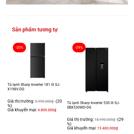
Sản phẩm tương tự
-20%
-29%
Tủ lạnh Sharp Inverter 181 lít SJ-
X198V-DG
Giá thị trường:
(20
5.990.000
₫
Tủ lạnh Sharp Inverter 530 lít SJ-
%)
SBX530WD-DG
Giá khuyến mại:
4.800.000
₫
Giá thị trường:
(29
18.990.000
₫
%)
Giá khuyến mại:
13.400.000
₫