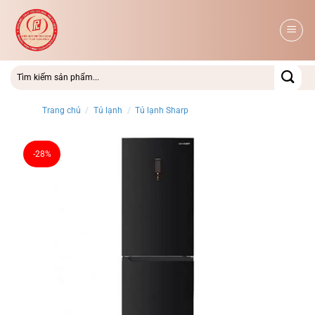
Bỏ
qua
nội
dung
Trang chủ
/
Tủ lạnh
/
Tủ lạnh Sharp
-28%