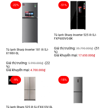
-22%
-51%
Tủ lạnh Sharp Inverter 525 lít SJ-
FXP600VG-BK
Giá thị trường:
(51
35.790.000
₫
Tủ lạnh Sharp Inverter 181 lít SJ-
%)
X198V-SL
Giá khuyến mại:
17.650.000
₫
Giá thị trường:
(22
5.990.000
₫
%)
Giá khuyến mại:
4.700.000
₫
-9%
-18%
Tủ lạnh Sharp 525 lít SJ-FX610V-SL