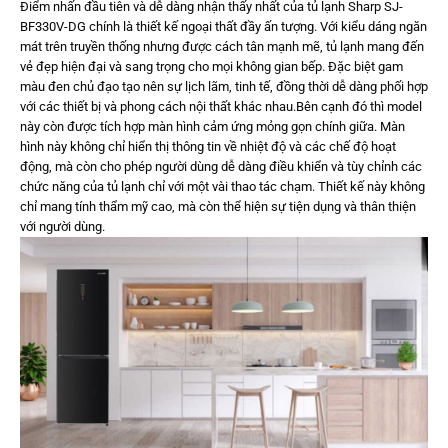
Điểm nhấn đầu tiên và dễ dàng nhận thấy nhất của tủ lạnh Sharp SJ-
BF330V-DG chính là thiết kế ngoại thất đầy ấn tượng. Với kiểu dáng ngăn
mát trên truyền thống nhưng được cách tân mạnh mẽ, tủ lạnh mang đến
vẻ đẹp hiện đại và sang trọng cho mọi không gian bếp. Đặc biệt gam
màu đen chủ đạo tạo nên sự lịch lãm, tinh tế, đồng thời dễ dàng phối hợp
với các thiết bị và phong cách nội thất khác nhau.Bên cạnh đó thì model
này còn được tích hợp màn hình cảm ứng mỏng gọn chính giữa. Màn
hình này không chỉ hiển thị thông tin về nhiệt độ và các chế độ hoạt
động, mà còn cho phép người dùng dễ dàng điều khiển và tùy chỉnh các
chức năng của tủ lạnh chỉ với một vài thao tác chạm. Thiết kế này không
chỉ mang tính thẩm mỹ cao, mà còn thể hiện sự tiện dụng và thân thiện
với người dùng.