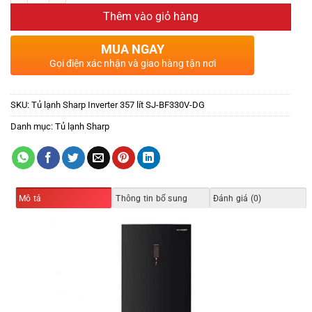
Thêm vào giỏ hàng
MUA NGAY
Gọi điện xác nhận và giao hàng tận nơi
SKU:
Tủ lạnh Sharp Inverter 357 lít SJ-BF330V-DG
Danh mục:
Tủ lạnh Sharp
Mô tả
Thông tin bổ sung
Đánh giá (0)