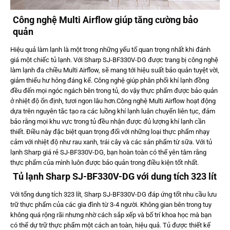
Công nghệ Multi Airflow giúp tăng cường bảo
quản
Hiệu quả làm lạnh là một trong những yếu tố quan trọng nhất khi đánh
giá một chiếc tủ lạnh. Với Sharp SJ-BF330V-DG được trang bị công nghệ
làm lạnh đa chiều Multi Airflow, sẽ mang tới hiệu suất bảo quản tuyệt vời,
giảm thiểu hư hỏng đáng kể. Công nghệ giúp phân phối khí lạnh đồng
đều đến mọi ngóc ngách bên trong tủ, do vậy thực phẩm được bảo quản
ở nhiệt độ ổn định, tươi ngon lâu hơn.Công nghệ Multi Airflow hoạt động
dựa trên nguyên tắc tạo ra các luồng khí lạnh luân chuyển liên tục, đảm
bảo rằng mọi khu vực trong tủ đều nhận được đủ lượng khí lạnh cần
thiết. Điều này đặc biệt quan trọng đối với những loại thực phẩm nhạy
cảm với nhiệt độ như rau xanh, trái cây và các sản phẩm từ sữa. Với tủ
lạnh Sharp giá rẻ SJ-BF330V-DG, bạn hoàn toàn có thể yên tâm rằng
thực phẩm của mình luôn được bảo quản trong điều kiện tốt nhất.
Tủ lạnh Sharp SJ-BF330V-DG với dung tích 323 lít
Với tổng dung tích 323 lít, Sharp SJ-BF330V-DG đáp ứng tốt nhu cầu lưu
trữ thực phẩm của các gia đình từ 3-4 người. Không gian bên trong tuy
không quá rộng rãi nhưng nhờ cách sắp xếp và bố trí khoa học mà bạn
có thể dự trữ thực phẩm một cách an toàn, hiệu quả. Tủ được thiết kế