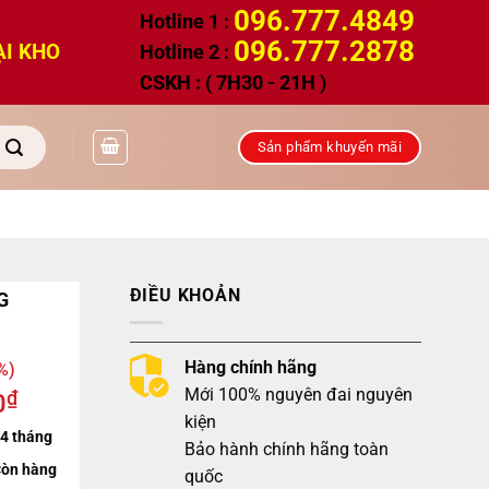
096.777.4849
Hotline 1 :
096.777.2878
ẠI KHO
Hotline 2 :
CSKH : ( 7H30 - 21H )
Sản phẩm khuyến mãi
ĐIỀU KHOẢN
G
Hàng chính hãng
%)
Mới 100% nguyên đai nguyên
₫
0
kiện
4 tháng
Bảo hành chính hãng toàn
òn hàng
quốc