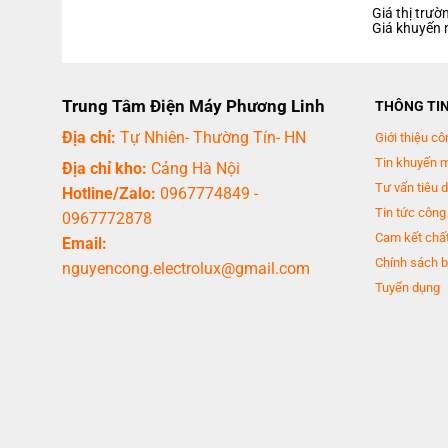
Giá thị trườ
Giá khuyến 
Trung Tâm Điện Máy Phương Linh
THÔNG TI
Địa chỉ:
Tự Nhiên- Thường Tín- HN
Giới thiệu cô
Tin khuyến 
Địa chỉ kho:
Cảng Hà Nội
Tư vấn tiêu 
Hotline/Zalo:
0967774849
-
Tin tức công
0967772878
Cam kết chất
Email:
Chính sách b
nguyencong.electrolux@gmail.com
Tuyển dụng