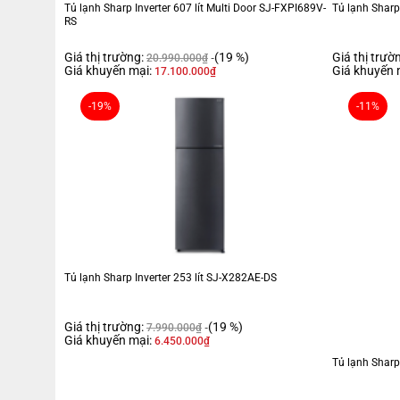
Tủ lạnh Sharp Inverter 607 lít Multi Door SJ-FXPI689V-
Tủ lạnh Sharp 
RS
Giá thị trường:
(19 %)
Giá thị trườ
20.990.000
₫
Giá khuyến mại:
Giá khuyến 
17.100.000
₫
-19%
-11%
Tủ lạnh Sharp Inverter 253 lít SJ-X282AE-DS
Dung tích sử dụng 247 lít đáp ứng nhu cầu bảo 
Giá thị trường:
(19 %)
7.990.000
₫
Với dung tích sử dụng 247 lít, tủ lạnh lý tưởng để bảo quản thực ph
Giá khuyến mại:
6.450.000
₫
và làm đá. Trang bị kệ khay đá chia ngăn thành hai phần tiện lợi, gi
Tủ lạnh Sharp
hàng ngày.- Ngăn lạnh dung tích 195 lít rộng rãi, lý tưởng để bảo qu
giúp phân chia thực phẩm khoa học, tối ưu không gian sắp xếp, mang