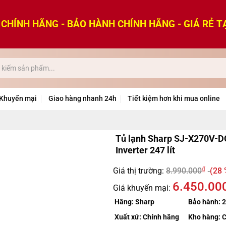
CHÍNH HÃNG - BẢO HÀNH CHÍNH HÃNG - GIÁ RẺ T
Khuyến mại
Giao hàng nhanh 24h
Tiết kiệm hơn khi mua online
Tủ lạnh Sharp SJ-X270V-D
Inverter 247 lít
₫
Giá thị trường:
8.990.000
(28 
6.450.00
Giá khuyến mại:
Hãng:
Sharp
Bảo hành:
2
Xuất xứ:
Chính hãng
Kho hàng:
C