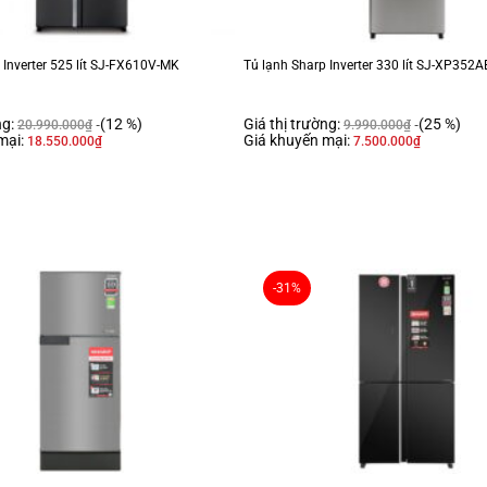
 Inverter 525 lít SJ-FX610V-MK
Tủ lạnh Sharp Inverter 330 lít SJ-XP352A
ng:
(12 %)
Giá thị trường:
(25 %)
20.990.000
₫
9.990.000
₫
mại:
Giá khuyến mại:
18.550.000
₫
7.500.000
₫
ng tinh tế, mang đến vẻ đẹp sang trọng cho không gian bếp. Với gam màu tối trun
ếm quá nhiều không gian nên người dùng có thể lắp đặt tại nhiều vị trí.- Bên tro
-31%
hoạt nên thuận tiện hơn trong việc sắp xếp thực phẩm. Đồng thời với chất liệu kín