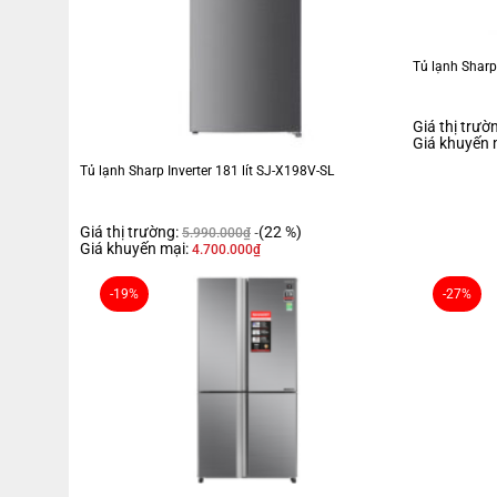
Tủ lạnh Sharp
Giá thị trườ
Giá khuyến 
Tủ lạnh Sharp Inverter 181 lít SJ-X198V-SL
Thiết kế tối giản, sang trọng
Giá thị trường:
(22 %)
5.990.000
₫
Giá khuyến mại:
4.700.000
₫
- Tủ Lạnh Sharp SJ-X270V-DG
sở hữu thiết kế tối giản nhưng vô cù
sự cuốn hút cho thiết bị. Kiểu dáng tủ trông khá thon gọn, không chi
-19%
-27%
Người dùng có thể tháo lắp, di chuyển vị trí các khay ngăn này linh 