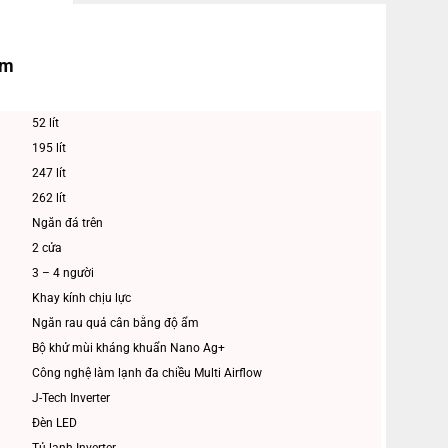
ẩm
52 lít
195 lít
247 lít
262 lít
Ngăn đá trên
2 cửa
3 – 4 người
Khay kính chịu lực
Ngăn rau quả cân bằng độ ẩm
Bộ khử mùi kháng khuẩn Nano Ag+
Công nghệ làm lạnh đa chiều Multi Airflow
J-Tech Inverter
Đèn LED
Tủ lạnh Inverter