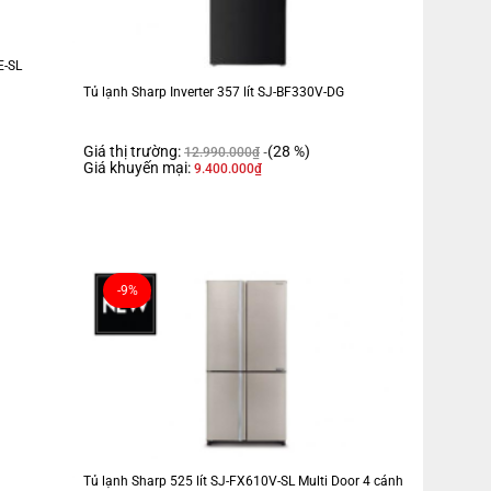
E-SL
Tủ lạnh Sharp Inverter 357 lít SJ-BF330V-DG
Giá thị trường:
(28 %)
12.990.000
₫
Giá khuyến mại:
9.400.000
₫
g tính kết hợp cùng chất liệu cửa tủ kim loại cao cấp càng tạo nên
ng tủ lạnh đã được trang bị sẵn các khay ngăn bằng kính chắc chắn.
-9%
h người dùng sẽ dễ dàng trong việc lau chùi và vệ sinh hơn.
Tủ lạnh Sharp 525 lít SJ-FX610V-SL Multi Door 4 cánh