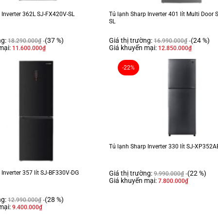
Chất liệu khay ngăn lạnh:
 Inverter 362L SJ-FX420V-SL
Tủ lạnh Sharp Inverter 401 lít Multi Doo
SL
Chất liệu ống dẫn gas, dàn lạnh:
Năm ra mắt:
ng:
(37 %)
Giá thị trường:
(24 %)
18.290.000
₫
16.990.000
₫
Sản xuất tại:
mại:
Giá khuyến mại:
11.600.000
₫
12.850.000
₫
Mức tiêu thụ điện năng
-22%
Công suất tiêu thụ công bố theo TC
Công nghệ tiết kiệm điện:
Công nghệ bảo quản và làm lạnh
Công nghệ làm lạnh:
Công nghệ bảo quản thực phẩm:
Công nghệ kháng khuẩn, khử mùi:
Tiện ích
Tủ lạnh Sharp Inverter 330 lít SJ-XP352A
Tiện ích:
Giá thị trường:
(22 %)
 Inverter 357 lít SJ-BF330V-DG
9.990.000
₫
Giá khuyến mại:
7.800.000
₫
Làm đá tự động:
Lấy nước ngoài:
ng:
(28 %)
12.990.000
₫
mại:
Thông tin lắp đặt
9.400.000
₫