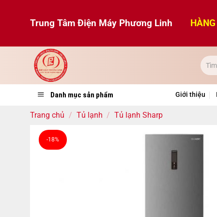
Bỏ
qua
Trung Tâm Điện Máy Phương Linh
HÀNG 
nội
dung
Danh mục sản phẩm
Giới thiệu
Trang chủ
/
Tủ lạnh
/
Tủ lạnh Sharp
-18%