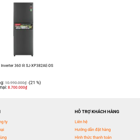
Kích thước – Khối lượng:
 kế tinh tế với gam màu xám hiện đại, dễ dàng hòa hợp cùng nội thất bếp. Kiểu
ít, chia thành ngăn mát 219 lít và ngăn đông 104 lít, đáp ứng tốt nhu cầu bảo 
ng đều
làm lạnh đa chiều Multi Airflow, cho phép luồng khí lạnh lan tỏa đều khắp các n
phần hạn chế tình trạng đóng tuyết, duy trì nhiệt độ ổn định cho toàn bộ không 
 Inverter 360 lít SJ-XP382AE-DS
ng:
(21 %)
10.990.000
₫
mại:
8.700.000
₫
N
HỖ TRỢ KHÁCH HÀNG
ng ty
Liên hệ
mại
Hướng dẫn đặt hàng
dùng
Hình thức thanh toán