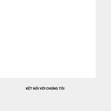
Cao 184 cm – Ngang 60 cm – Sâu 66.5 cm – Nặng 63 kg
 dáng ngăn đá dưới cho phép người dùng thuận tiện lấy thực phẩm
quản thực phẩm cho gia đình 3-4 thành viên.
góc ngách bên trong tủ. Do đó, thực phẩm ở mọi vị trí đều được làm
gian bảo quản.
KẾT NỐI VỚI CHÚNG TÔI