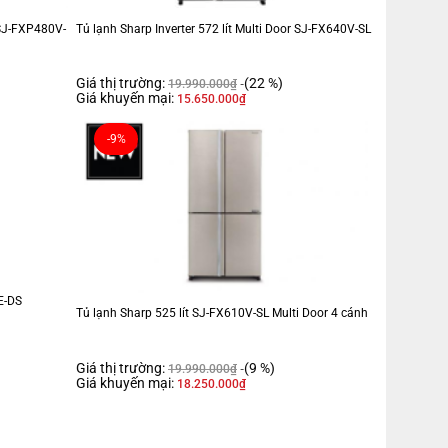
Kính chịu lực
r SJ-FXP480V-
Tủ lạnh Sharp Inverter 572 lít Multi Door SJ-FX640V-SL
2025
Giá thị trường:
(22 %)
19.990.000
₫
Trung Quốc
Giá khuyến mại:
15.650.000
₫
-9%
VN:
Inverter
Làm lạnh đa chiều
E-DS
Tủ lạnh Sharp 525 lít SJ-FX610V-SL Multi Door 4 cánh
Đèn LED chiếu sáng
Bảng điều khiển bên ngoài
Giá thị trường:
(9 %)
19.990.000
₫
Không
Giá khuyến mại:
18.250.000
₫
Không