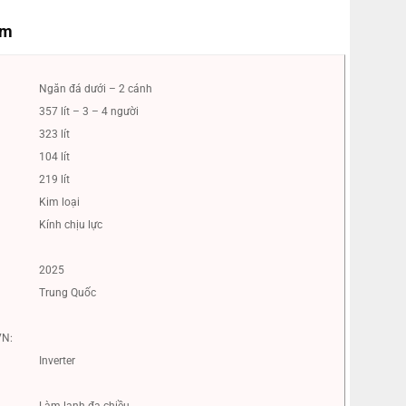
ẩm
Ngăn đá dưới – 2 cánh
357 lít – 3 – 4 người
323 lít
104 lít
219 lít
Kim loại
Kính chịu lực
2025
Trung Quốc
VN:
Inverter
Làm lạnh đa chiều