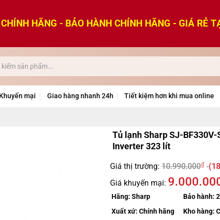
CHÍNH HÃNG - BẢO HÀNH CHÍNH HÃNG - GIÁ RẺ T
Khuyến mại
Giao hàng nhanh 24h
Tiết kiệm hơn khi mua online
Tủ lạnh Sharp SJ-BF330V-
Inverter 323 lít
₫
Giá thị trường:
10.990.000
(18
9.000.00
Giá khuyến mại:
Hãng:
Sharp
Bảo hành:
2
Xuất xứ:
Chính hãng
Kho hàng:
C