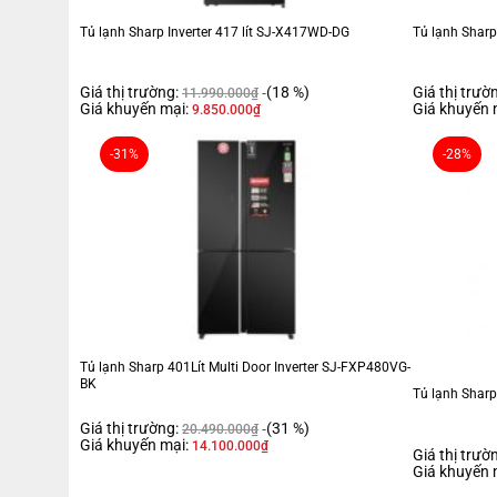
Tủ lạnh Sharp Inverter 417 lít SJ-X417WD-DG
Tủ lạnh Sharp
Giá thị trường:
(18 %)
Giá thị trườ
11.990.000
₫
Giá khuyến mại:
Giá khuyến 
9.850.000
₫
-31%
-28%
Tủ lạnh Sharp 401Lít Multi Door Inverter SJ-FXP480VG-
BK
Tủ lạnh Sharp
Giá thị trường:
(31 %)
20.490.000
₫
Giá khuyến mại:
14.100.000
₫
Giá thị trườ
Giá khuyến 