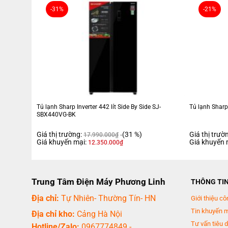
-31%
-21%
Tủ lạnh Sharp Inverter 323 lít SJ-BF330V-SL
mang phong cách thiết
thường xuyên mà không cần cúi người nhiều. Dung tích sử dụng 323 l
Công nghệ đa chiều Multi Airflow làm lạnh đồ
Tủ lạnh Sharp Inverter 323 lít SJ-BF330V-SL được trang bị hệ thống 
lạnh nhanh chóng và giữ độ tươi ngon lâu hơn. Hệ thống này còn góp 
Tủ lạnh Sharp Inverter 442 lít Side By Side SJ-
Tủ lạnh Sharp
SBX440VG-BK
Giá thị trường:
(31 %)
Giá thị trườ
17.990.000
₫
Giá khuyến mại:
Giá khuyến 
12.350.000
₫
Trung Tâm Điện Máy Phương Linh
THÔNG TI
Địa chỉ:
Tự Nhiên- Thường Tín- HN
Giới thiệu cô
Tin khuyến 
Địa chỉ kho:
Cảng Hà Nội
Tư vấn tiêu 
Hotline/Zalo:
0967774849
-