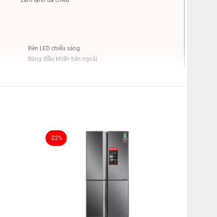
Đèn LED chiếu sáng
Bảng điều khiển bên ngoài
Không
Không
Cao 184 cm – Ngang 60 cm – Sâu 66.5 cm – Nặng 63 kg
-22%
Ngăn đá dưới – 2 cánh
357 lít – 3 – 4 người
323 lít
104 lít
219 lít
Kim loại