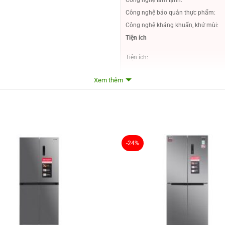
Công nghệ bảo quản thực phẩm:
Công nghệ kháng khuẩn, khử mùi:
Tiện ích
Tiện ích:
Làm đá tự động:
Xem thêm
Lấy nước ngoài:
Thông tin lắp đặt
Kích thước – Khối lượng:
-24%
Tổng quan
Kiểu tủ:
Dung tích tổng:
Dung tích sử dụng:
Dung tích ngăn đá:
Dung tích ngăn lạnh:
Chất liệu cửa tủ lạnh: