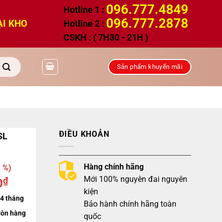
096.777.4849
Hotline 1 :
096.777.2878
ẠI KHO
Hotline 2 :
CSKH : ( 7H30 - 21H )
Sản phẩm khuyến mãi
ĐIỀU KHOẢN
SL
Hàng chính hãng
 %)
Mới 100% nguyên đai nguyên
₫
0
kiện
4 tháng
Bảo hành chính hãng toàn
òn hàng
quốc