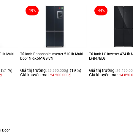
-19%
-44%
 lít Multi
Tủ lạnh Panasonic Inverter 510 lít Multi
Tủ lạnh LG Inverter 474 lít 
Door NR-X561GB-VN
LFB47BLG
(21 %)
Giá thị trường:
(19 %)
Giá thị trường:
29.990.000
₫
26.490.00
Giá khuyến mại:
Giá khuyến mại:
₫
24.200.000
₫
14.850.
ti Door