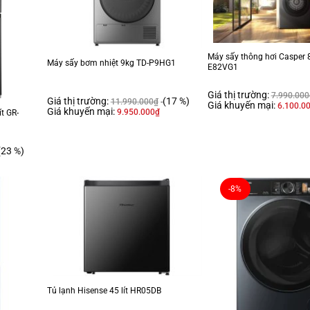
Máy sấy thông hơi Casper 
Máy sấy bơm nhiệt 9kg TD-P9HG1
E82VG1
Giá thị trường:
7.990.000
Giá thị trường:
(17 %)
11.990.000
₫
Giá khuyến mại:
6.100.0
Giá khuyến mại:
9.950.000
₫
ít GR-
(23 %)
-8%
Tủ lạnh Hisense 45 lít HR05DB