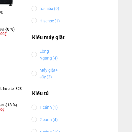
toshiba
(9)
WD-
Hisense
(1)
(8 %)
0
₫
000
₫
Kiểu máy giặt
Lồng
Ngang
(4)
Máy giặt+
sấy
(2)
 Inverter 323
Kiểu tủ
(18 %)
0
₫
1 cánh
(1)
00
₫
2 cánh
(4)