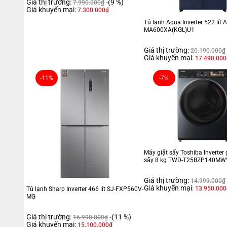
Giá thị trường:
(9 %)
7.990.000
₫
Giá khuyến mại:
7.300.000
₫
Tủ lạnh Aqua Inverter 522 lít 
MA600XA(KGL)U1
Giá thị trường:
20.190.000
₫
Giá khuyến mại:
17.490.000
-11%
-7%
Máy giặt sấy Toshiba Inverter 
sấy 8 kg TWD-T25BZP140MW
Giá thị trường:
14.999.000
₫
Giá khuyến mại:
13.950.000
Tủ lạnh Sharp Inverter 466 lít SJ-FXP560V-
MG
Giá thị trường:
(11 %)
16.990.000
₫
Giá khuyến mại:
15.100.000
₫