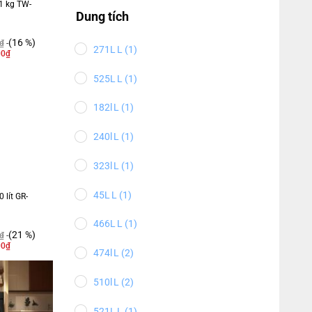
11 kg TW-
Dung tích
(16 %)
₫
271L
(1)
00
₫
525L
(1)
182l
(1)
240l
(1)
323l
(1)
45L
(1)
 lít GR-
466L
(1)
(21 %)
₫
00
₫
474l
(2)
510l
(2)
521L
(1)