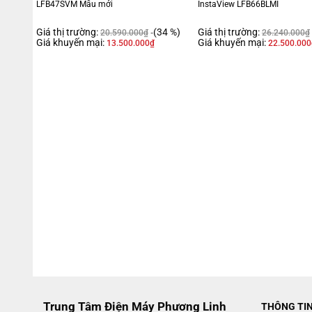
LFB47SVM Mẫu mới
InstaView LFB66BLMI
Giá thị trường:
(34 %)
Giá thị trường:
20.590.000
₫
26.240.000
₫
Giá khuyến mại:
Giá khuyến mại:
13.500.000
₫
22.500.000
Trung Tâm Điện Máy Phương Linh
THÔNG TI