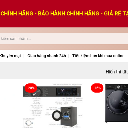
CHÍNH HÃNG - BẢO HÀNH CHÍNH HÃNG - GIÁ RẺ T
Khuyến mại
Giao hàng nhanh 24h
Tiết kiệm hơn khi mua online
Hiển thị tấ
-20%
-16%