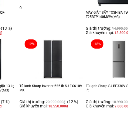
0
AQR-
MÁY GIẶT SẤY TOSHIBA T
T25BZP140MWV(MG)
(13 %)
Giá thị trường:
14.990.00
Giá khuyến mại:
₫
13.800.
-12%
-18%
giặt 13 kg –
Tủ lạnh Sharp Inverter 525 lít SJ-FX610V-
Tủ lạnh Sharp SJ-BF330V-SL
V(MG)
MK
lít
(7 %)
Giá thị trường:
(12 %)
Giá thị trường:
20.990.000
₫
10.990.00
Giá khuyến mại:
Giá khuyến mại:
₫
18.550.000
₫
9.000.0