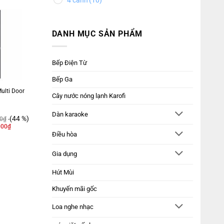
4 cánh
(10)
DANH MỤC SẢN PHẨM
Bếp Điện Từ
Bếp Ga
Multi Door
Cây nước nóng lạnh Karofi
Dàn karaoke
(44 %)
0
₫
000
₫
Điều hòa
Gia dụng
Hút Mùi
Khuyến mãi gốc
Loa nghe nhạc