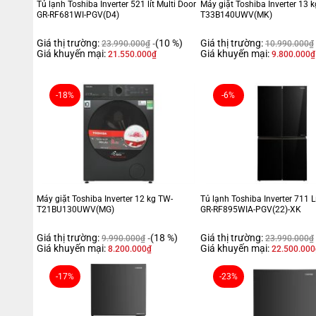
Tủ lạnh Toshiba Inverter 521 lít Multi Door
Máy giặt Toshiba Inverter 13 
GR-RF681WI-PGV(D4)
T33B140UWV(MK)
Giá thị trường:
(10 %)
Giá thị trường:
23.990.000
₫
10.990.000
₫
Giá khuyến mại:
Giá khuyến mại:
21.550.000
₫
9.800.000
₫
-18%
-6%
Máy giặt Toshiba Inverter 12 kg TW-
Tủ lạnh Toshiba Inverter 711 L
T21BU130UWV(MG)
GR-RF895WIA-PGV(22)-XK
Giá thị trường:
(18 %)
Giá thị trường:
9.990.000
₫
23.990.000
₫
Giá khuyến mại:
Giá khuyến mại:
8.200.000
₫
22.500.000
-17%
-23%