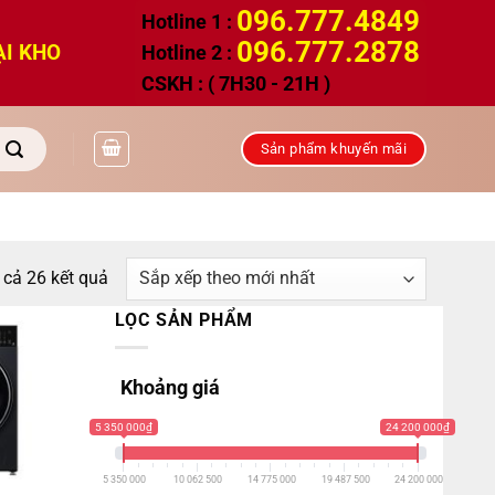
096.777.4849
Hotline 1 :
096.777.2878
ẠI KHO
Hotline 2 :
CSKH : ( 7H30 - 21H )
Sản phẩm khuyến mãi
Đã
t cả 26 kết quả
sắp
LỌC SẢN PHẨM
xếp
theo
Khoảng giá
mới
nhất
5 350 000₫
24 200 000₫
5 350 000
10 062 500
14 775 000
19 487 500
24 200 000