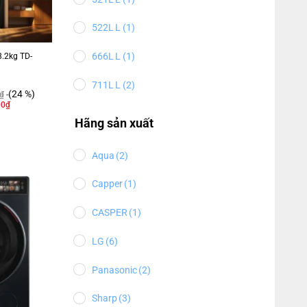
522L
(1)
666L
(1)
8.2kg TD-
711L
(2)
(24 %)
₫
00
₫
Hãng sản xuất
Aqua
(2)
Capper
(1)
CASPER
(1)
LG
(6)
Panasonic
(2)
Sharp
(3)