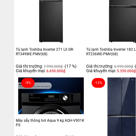
Tủ lạnh Toshiba Inverter 271 Lít GR-
Tủ lạnh Toshiba Inverter 182 L
RT349WE-PMV(68)
RT236WE-PMV(68)
Giá thị trường:
(17 %)
Giá thị trường:
7.990.000
₫
6.990.000
₫
Giá khuyến mại:
Giá khuyến mại:
6.650.000
₫
5.350.000
₫
-9%
-13%
Máy sấy thông hơi Aqua 9 kg AQH-V901K
PS