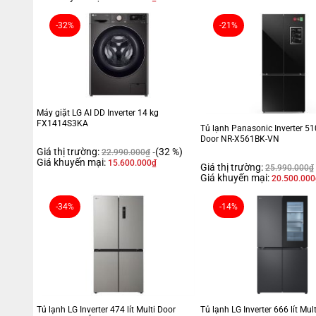
-32%
-21%
Máy giặt LG AI DD Inverter 14 kg
FX1414S3KA
Tủ lạnh Panasonic Inverter 510
Door NR-X561BK-VN
Giá thị trường:
(32 %)
22.990.000
₫
Giá khuyến mại:
15.600.000
₫
Giá thị trường:
25.990.000
₫
Giá khuyến mại:
20.500.000
-34%
-14%
Tủ lạnh LG Inverter 474 lít Multi Door
Tủ lạnh LG Inverter 666 lít Mul