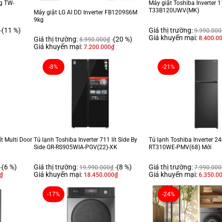
kg TW-
Máy giặt Toshiba Inverter 
T33B120UWV(MK)
Máy giặt LG AI DD Inverter FB1209S6M
9kg
(11 %)
Giá thị trường:
9.990.000
Giá khuyến mại:
8.400.0
Giá thị trường:
(20 %)
8.990.000
₫
Giá khuyến mại:
7.200.000
₫
-8%
-21%
ít Multi Door
Tủ lạnh Toshiba Inverter 711 lít Side By
Tủ lạnh Toshiba Inverter 240
Side GR-RS905WIA-PGV(22)-XK
RT310WE-PMV(68) Mới
(6 %)
Giá thị trường:
(8 %)
Giá thị trường:
19.990.000
₫
7.990.000
Giá khuyến mại:
Giá khuyến mại:
₫
18.450.000
₫
6.350.0
-17%
-24%