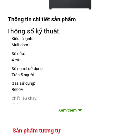
Thông tin chi tiết sản phẩm
Thông số kỹ thuật
Kiểu tủ lạnh:
Multidoor
Số cửa:
4 cửa
Số người sử dụng:
Trên 5 người
Gas sử dụng:
R600A
Chất liệu khay:
Kính chịu lực
Xem thêm
Chất liệu bên ngoài:
Cửa tủ
(Thép không gỉ)
Màu sắc:
Sản phẩm tương tự
Đen