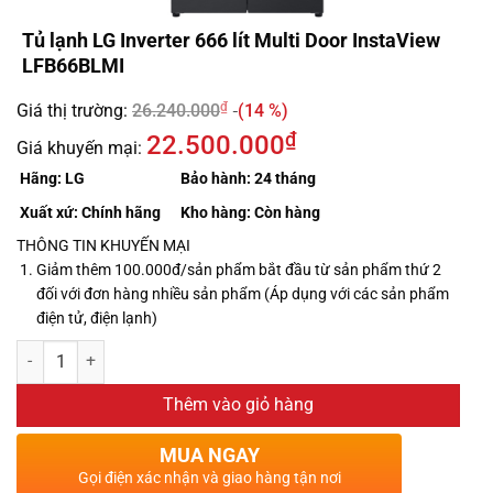
Tủ lạnh LG Inverter 666 lít Multi Door InstaView
LFB66BLMI
₫
Giá thị trường:
26.240.000
(14 %)
₫
22.500.000
Giá khuyến mại:
Hãng:
LG
Bảo hành:
24 tháng
Xuất xứ:
Chính hãng
Kho hàng:
Còn hàng
THÔNG TIN KHUYẾN MẠI
Giảm thêm 100.000đ/sản phẩm bắt đầu từ sản phẩm thứ 2
đối với đơn hàng nhiều sản phẩm (Áp dụng với các sản phẩm
điện tử, điện lạnh)
Thêm vào giỏ hàng
MUA NGAY
Gọi điện xác nhận và giao hàng tận nơi