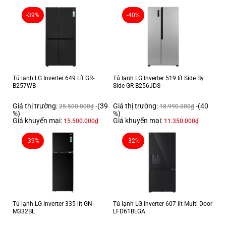
Dung tích
-39%
-40%
Dung tích tổng:
706 lít
Dung tích sử dụng:
666 lít
Dung tích ngăn lạnh:
405 lít
Tủ lạnh LG Inverter 649 Lít GR-
Tủ lạnh LG Inverter 519 lít Side By
B257WB
Side GR-B256JDS
Dung tích ngăn đá:
261 lít
Giá thị trường:
(39
Giá thị trường:
(40
25.500.000
₫
18.990.000
₫
%)
%)
Mức tiêu thụ điện năng
Giá khuyến mại:
Giá khuyến mại:
15.500.000
₫
11.350.000
₫
Công suất:
150W
-39%
-32%
Điện năng tiêu thụ:
755 kWh/năm
Công nghệ Inverter:
Có
Nhãn năng lượng:
Tủ lạnh LG Inverter 335 lít GN-
Tủ lạnh LG Inverter 607 lít Multi Door
2 sao
M332BL
LFD61BLGA
CSPF: