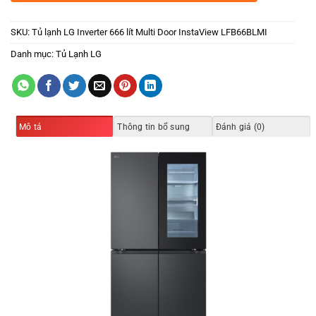
SKU:
Tủ lạnh LG Inverter 666 lít Multi Door InstaView LFB66BLMI
Danh mục:
Tủ Lạnh LG
Mô tả
Thông tin bổ sung
Đánh giá (0)