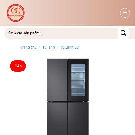
Bỏ
qua
nội
dung
Trang chủ
/
Tủ lạnh
/
Tủ Lạnh LG
-14%