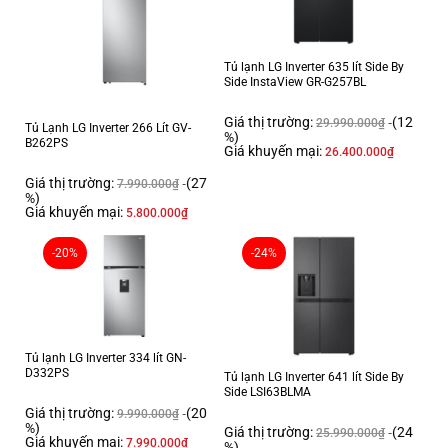
Trọng lượng sản phẩm:
123kg
Trọng lượng bao bì:
Tủ lạnh LG Inverter 635 lít Side By
133kg
Side InstaView GR-G257BL
Nguồn điện áp:
Giá thị trường:
(12
220V/50Hz
29.990.000
₫
Tủ Lạnh LG Inverter 266 Lít GV-
%)
B262PS
Xuất xứ & Bảo hành
Giá khuyến mại:
26.400.000
₫
Năm ra mắt:
Giá thị trường:
(27
7.990.000
₫
2024
%)
Giá khuyến mại:
5.800.000
₫
Thương hiệu:
LG
-20%
-24%
Xuất xứ thương hiệu:
Hàn Quốc
Sản xuất tại:
Trung Quốc
Tủ lạnh LG Inverter 334 lít GN-
Bảo hành:
D332PS
Tủ lạnh LG Inverter 641 lít Side By
12 tháng theo chính sách Hãng
Side LSI63BLMA
Giá thị trường:
(20
9.990.000
₫
%)
Đặc điểm nổi bật của tủ lạnh LG Inverter 666 lít
Giá thị trường:
(24
25.990.000
₫
Giá khuyến mại:
7.990.000
₫
%)