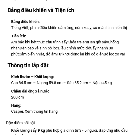
Bảng điều khiển và Tiện ích
Bảng điều khiển:
Tiếng Việt, phím điều khiển cảm ứng, núm xoay, có màn hình hiển thị
Tiện ích:
Âm báo khi kết thúc chu trình sấy
Khóa trẻ emHẹn giờ sấy
Chống
nhăn
Đèn báo vệ sinh bộ lọc
Điều chỉnh mức độ
Sấy nhanh 30
phút
Cảm biến nhiệt, độ ẩm
Tự khởi động lại khi có điện
Bộ lọc xơ vải
Thông tin lắp đặt
Kích thước – Khối lượng:
Cao 84.5 cm – Ngang 59.8 cm – Sâu 65.2 cm – Nặng 45 kg
Chiều dài ống xả nước:
200 cm
Hãng:
Casper.
Xem thông tin hãng
Đặc điểm nổi bật
Khối lượng sấy 9 kg
phù hợp gia đình từ 3 - 5 người, đáp ứng nhu cầu