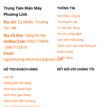
Trung Tâm Điện Máy
THÔNG TIN
Phương Linh
Giới thiệu công ty
Địa chỉ:
Tự Nhiên- Thường
Tin khuyến mại
Tín- HN
Tư vấn tiêu dùng
Tin tức công nghệ
Địa chỉ kho:
Cảng Hà Nội
Cam kết chất lượng
Hotline/Zalo:
0967774849
Chính sách bảo mật thông tin
-
0967772878
khách hàng
Email:
Tuyển dụng
nguyencong.electrolux@gmail.com
HỖ TRỢ KHÁCH HÀNG
KẾT NỐI VỚI CHÚNG TÔI
Liên hệ
Hướng dẫn đặt hàng
Hình thức thanh toán
Hình thức giao hàng
Chính sách đổi trả hàng
Tra cứu thông tin đơn hàng