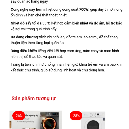
sấy quần áo hằng ngày.
Công nghệ sấy bơm nhiệt
cùng
công suất 700W
, giúp duy trì hơi nóng
ổn định và hạn chế thất thoát nhiệt.
Nhiệt độ sấy tối đa 55°C
kết hợp
cảm biến nhiệt và độ ẩm
, hỗ trợ bảo
vệ sợi vải trong quá trình sấy.
Đa dạng chương trình
như đồ len, đồ trẻ em, áo sơ mi, đồ thể thao,...
thuận tiện theo từng loại quần áo.
Bảng điều khiển tiếng Việt kết hợp cảm ứng, núm xoay và màn hình
hiển thị, dễ thao tác và quan sát.
Trang bị tiện ích như chống nhăn, hẹn giờ, khóa trẻ em và âm báo khi
kết thúc chu trình, giúp sử dụng linh hoạt và chủ động hơn.
Sản phẩm tương tự
-26%
-28%