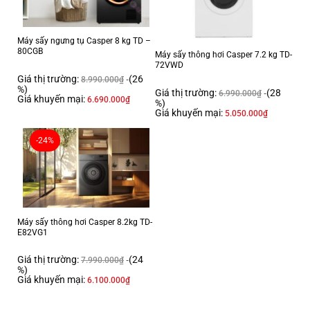
Máy sấy ngưng tụ Casper 8 kg TD –
80CGB
Máy sấy thông hơi Casper 7.2 kg TD-
72VWD
Giá thị trường:
(26
8.990.000
₫
%)
Giá thị trường:
(28
6.990.000
₫
Giá khuyến mại:
6.690.000
₫
%)
Giá khuyến mại:
5.050.000
₫
-24%
Máy sấy thông hơi Casper 8.2kg TD-
E82VG1
Giá thị trường:
(24
7.990.000
₫
%)
Giá khuyến mại:
6.100.000
₫