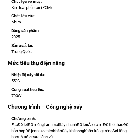
Chất liệu vỏ máy:
Kim loại phủ sơn (PCM)
Chất liệu cửa:
Nhựa
Dòng sản phẩm:
2025
Sản xuất tại:
Trung Quốc
Mức tiêu thụ điện năng
Nhiệt độ sấy tối đa:
55°C
Công suất tiêu thụ:
700W
Chương trình – Công nghệ sấy
Chương trình:
Eco
Đồ lót
Đồ mỏng
Làm mới
Sấy nhanh
Đồ len
Áo sơ mi
Đồ thể thao
Đồ
hỗn hợp
Đồ jeans/denim
Khăn
Sấy khí nóng
Khăn trải giường
Sợi tổng
hợp
Đồ trẻ em
Áo lông vũ