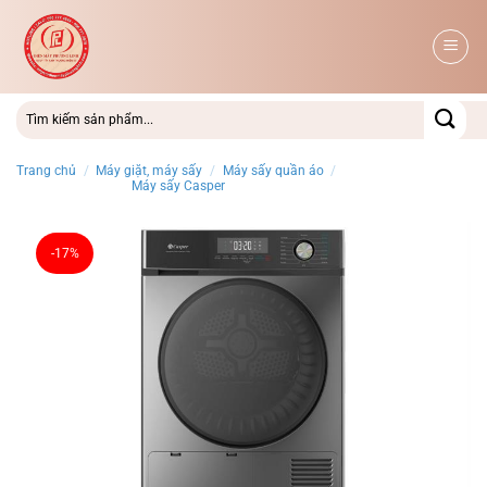
Bỏ
qua
nội
dung
Trang chủ
/
Máy giặt, máy sấy
/
Máy sấy quần áo
/
Máy sấy Casper
-17%