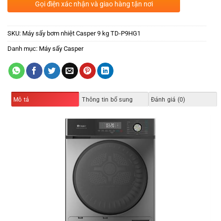
Gọi điện xác nhận và giao hàng tận nơi
SKU:
Máy sấy bơm nhiệt Casper 9 kg TD-P9HG1
Danh mục:
Máy sấy Casper
Mô tả
Thông tin bổ sung
Đánh giá (0)