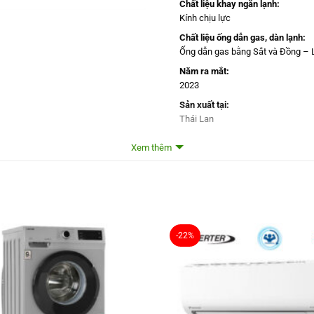
Chất liệu khay ngăn lạnh:
Kính chịu lực
Chất liệu ống dẫn gas, dàn lạnh:
Ống dẫn gas bằng Sắt và Đồng – 
Năm ra mắt:
2023
Sản xuất tại:
Thái Lan
Mức tiêu thụ điện năng
Xem thêm
Công suất tiêu thụ công bố theo 
343.7 kWh/năm
Công nghệ tiết kiệm điện:
J-tech Inverter
Chế độ Eco
-22%
Công nghệ bảo quản và l
Công nghệ làm lạnh:
Làm lạnh nhanh
Công nghệ bảo quản thực phẩm: