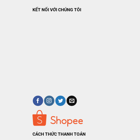
KẾT NỐI VỚI CHÚNG TÔI
y
có thể dễ dàng làm các viên đá nhỏ và bỏ ra ngoài khi cần tăng
 kệ để người dùng có thể đặt để các loại chai lọ tiện lợi. Đặc biệt
CÁCH THỨC THANH TOÁN