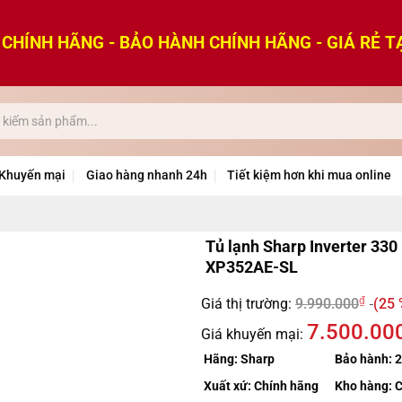
CHÍNH HÃNG - BẢO HÀNH CHÍNH HÃNG - GIÁ RẺ T
Khuyến mại
Giao hàng nhanh 24h
Tiết kiệm hơn khi mua online
Tủ lạnh Sharp Inverter 330 
XP352AE-SL
₫
Giá thị trường:
9.990.000
(25 
7.500.00
Giá khuyến mại:
Hãng:
Sharp
Bảo hành:
2
Xuất xứ:
Chính hãng
Kho hàng:
C