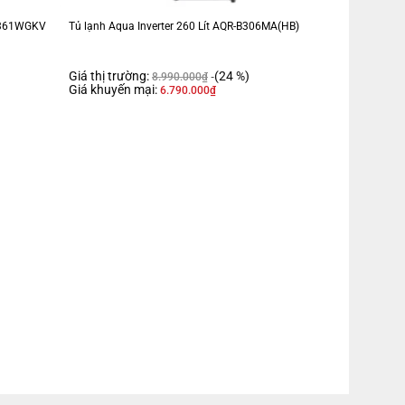
BV361WGKV
Tủ lạnh Aqua Inverter 260 Lít AQR-B306MA(HB)
Giá thị trường:
(24 %)
8.990.000
₫
Giá khuyến mại:
6.790.000
₫