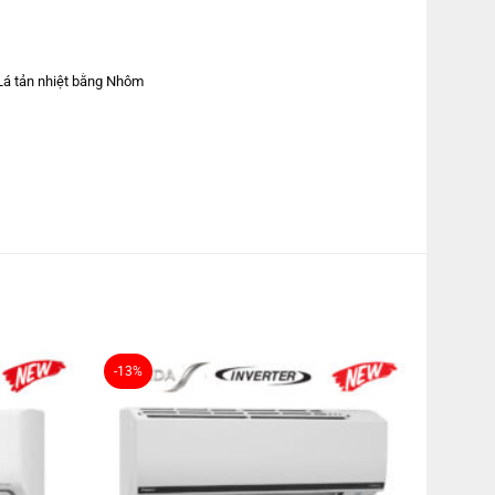
Lá tản nhiệt bằng Nhôm
TCVN:
-13%
àm lạnh