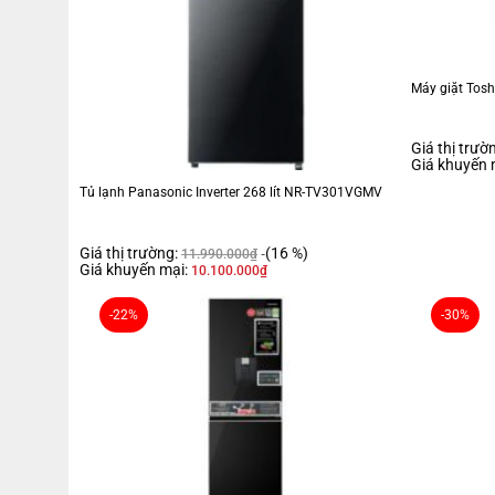
Máy giặt Tosh
Giá thị trườ
Giá khuyến 
Tủ lạnh Panasonic Inverter 268 lít NR-TV301VGMV
Giá thị trường:
(16 %)
11.990.000
₫
Giá khuyến mại:
10.100.000
₫
-22%
-30%
ủ lạnh Sharp Inverter 330 lít SJ-XP352AE-SL thiết kế dạng tủ ngăn
Inverter, loại bỏ vi khuẩn và mùi hôi với công nghệ Plasmacluster 
Tổng quan thiết kế
- Tủ lạnh SJ-XP352AE-SL thuộc kiểu tủ ngăn đá trên với
2 cửa
quen 
không gian bếp, phòng ngủ hoặc phòng khách.-
Dung tích 330 lít
khá