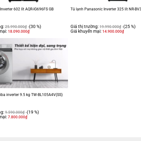
Inverter 602 lít AQR-IG696FS GB
Tủ lạnh Panasonic Inverter 325 lít NR-
ng:
(30 %)
Giá thị trường:
(25 %)
25.990.000
₫
19.990.000
₫
mại:
Giá khuyến mại:
18.090.000
₫
14.900.000
₫
iba inverter 9.5 kg TW-BL105A4V(SS)
ng:
(19 %)
9.590.000
₫
mại:
7.800.000
₫