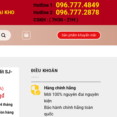
096.777.4849
Hotline 1 :
096.777.2878
ẠI KHO
Hotline 2 :
CSKH : ( 7H30 - 21H )
Sản phẩm khuyến mãi
ĐIỀU KHOẢN
lít SJ-
Hàng chính hãng
%)
Mới 100% nguyên đai nguyên
₫
0
kiện
4 tháng
Bảo hành chính hãng toàn
òn hàng
quốc