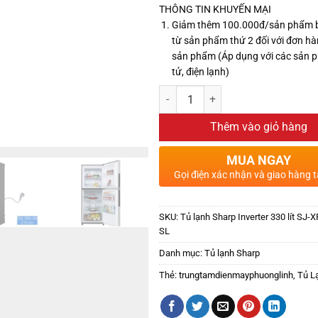
THÔNG TIN KHUYẾN MẠI
Giảm thêm 100.000đ/sản phẩm 
từ sản phẩm thứ 2 đối với đơn hà
sản phẩm (Áp dụng với các sản 
tử, điện lạnh)
Thêm vào giỏ hàng
MUA NGAY
Gọi điện xác nhận và giao hàng t
SKU:
Tủ lạnh Sharp Inverter 330 lít SJ-
SL
Danh mục:
Tủ lạnh Sharp
Thẻ:
trungtamdienmayphuonglinh
,
Tủ L