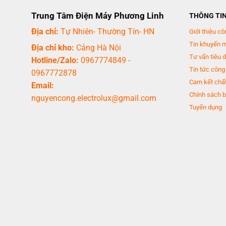
Trung Tâm Điện Máy Phương Linh
THÔNG TI
Địa chỉ:
Tự Nhiên- Thường Tín- HN
Giới thiệu cô
Tin khuyến 
Địa chỉ kho:
Cảng Hà Nội
Tư vấn tiêu 
Hotline/Zalo:
0967774849
-
Tin tức công
Ngăn đá
0967772878
Cam kết chất
Email:
- Dung tích
107 lít
.- Phần ngăn đá có một kệ khay đá để ngăn ra làm 
Chính sách b
nguyencong.electrolux@gmail.com
không gian lưu trữ. Phần cánh tủ có thêm khay đựng để đồ tiện lợi.
Tuyển dụng
Ngăn lạnh
- Dung tích
223 lít.
- Được trang bị các kệ bằng kính chịu lực có độ 
là có ngăn rau để bảo quản các loại thực phẩm cần độ ẩm cao như ra