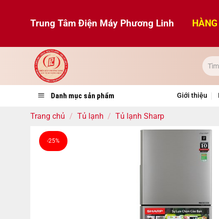
Bỏ
qua
Trung Tâm Điện Máy Phương Linh
HÀNG 
nội
dung
Danh mục sản phẩm
Giới thiệu
Trang chủ
/
Tủ lạnh
/
Tủ lạnh Sharp
-25%