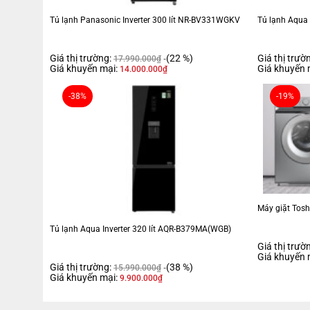
Tủ lạnh Panasonic Inverter 300 lít NR-BV331WGKV
Tủ lạnh Aqua 
Giá thị trường:
(22 %)
Giá thị trườ
17.990.000
₫
Giá khuyến mại:
Giá khuyến 
14.000.000
₫
-38%
-19%
Máy giặt Tosh
Tủ lạnh Aqua Inverter 320 lít AQR-B379MA(WGB)
Giá thị trườ
Giá khuyến 
Giá thị trường:
(38 %)
15.990.000
₫
Giá khuyến mại:
9.900.000
₫