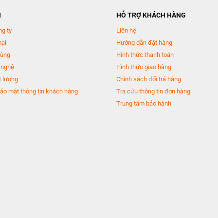
N
HỖ TRỢ KHÁCH HÀNG
ng ty
Liên hệ
mại
Hướng dẫn đặt hàng
dùng
Hình thức thanh toán
 nghệ
Hình thức giao hàng
 lượng
Chính sách đổi trả hàng
đôi, tiện lợi hơn trong quá trình bảo quản và sắp xếp thực phẩm. Có
hộp đá xoa
ảo mật thông tin khách hàng
Tra cứu thông tin đơn hàng
Trung tâm bảo hành
bền cao để tăng không gian sắp xếp thực phẩm. Phần cánh cửa tủ cũng có các khay
u củ, trái cây.