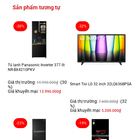
Sản phẩm tương tự
-30%
-32%
Tủ lạnh Panasonic Inverter 377 lít
NR-BX421GPKV
Giá thị trường:
(30
19.990.000
₫
Smart Tivi LG 32 inch 32LQ636BPSA
%)
Giá khuyến mại:
13.990.000
₫
Giá thị trường:
(32
7.600.000
₫
%)
Giá khuyến mại:
5.200.000
₫
-23%
-19%