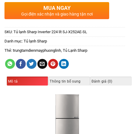
MUA NGAY
Gọi điện xác nhận và giao hàng tận nơi
SKU:
Tủ lạnh Sharp Inverter 224 lít SJ-X252AE-SL
Danh mục:
Tủ lạnh Sharp
Thẻ:
trungtamdienmayphuonglinh
,
Tủ Lạnh Sharp
Mô tả
Thông tin bổ sung
Đánh giá (0)