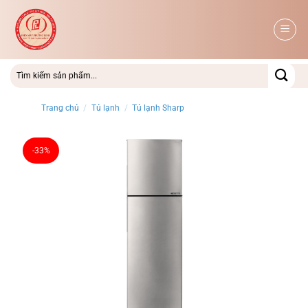
Bỏ
qua
nội
dung
Trang chủ
/
Tủ lạnh
/
Tủ lạnh Sharp
-33%