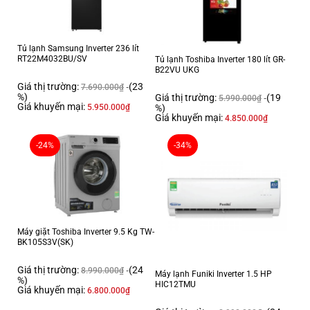
Tủ lạnh Samsung Inverter 236 lít
RT22M4032BU/SV
Tủ lạnh Toshiba Inverter 180 lít GR-
B22VU UKG
Giá thị trường:
(23
7.690.000
₫
%)
Giá thị trường:
(19
5.990.000
₫
Giá khuyến mại:
%)
5.950.000
₫
Giá khuyến mại:
4.850.000
₫
-24%
-34%
Máy giặt Toshiba Inverter 9.5 Kg TW-
BK105S3V(SK)
Giá thị trường:
(24
8.990.000
₫
Máy lạnh Funiki Inverter 1.5 HP
%)
HIC12TMU
Giá khuyến mại:
6.800.000
₫