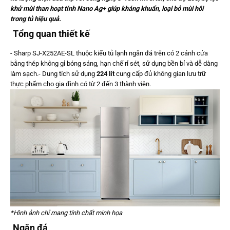
khử mùi than hoạt tính Nano Ag+ giúp kháng khuẩn, loại bỏ mùi hôi
trong tủ hiệu quả.
Tổng quan thiết kế
- Sharp SJ-X252AE-SL thuộc kiểu tủ lạnh ngăn đá trên có 2 cánh cửa
bằng thép không gỉ bóng sáng, hạn chế rỉ sét, sử dụng bền bỉ và dễ dàng
làm sạch.- Dung tích sử dụng
224 lít
cung cấp đủ không gian lưu trữ
thực phẩm cho gia đình có từ 2 đến 3 thành viên.
*Hình ảnh chỉ mang tính chất minh họa
Ngăn đá