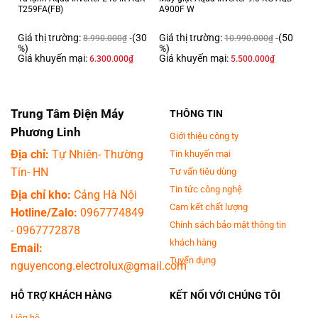
T259FA(FB)
A900F W
Giá thị trường:
(30
Giá thị trường:
(50
8.990.000
₫
10.990.000
₫
%)
%)
Giá khuyến mại:
Giá khuyến mại:
6.300.000
₫
5.500.000
₫
Trung Tâm Điện Máy
THÔNG TIN
Phương Linh
Giới thiệu công ty
Địa chỉ:
Tự Nhiên- Thường
Tin khuyến mại
Tín- HN
Tư vấn tiêu dùng
Tin tức công nghệ
Địa chỉ kho:
Cảng Hà Nội
Cam kết chất lượng
Hotline/Zalo:
0967774849
Chính sách bảo mật thông tin
-
0967772878
khách hàng
Email:
Tuyển dụng
nguyencong.electrolux@gmail.com
HỖ TRỢ KHÁCH HÀNG
KẾT NỐI VỚI CHÚNG TÔI
Liên hệ