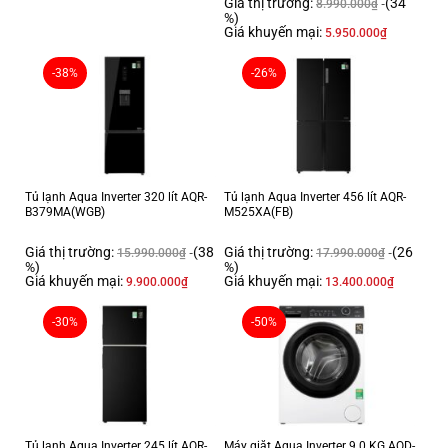
Giá thị trường:
(34
8.990.000
₫
%)
Giá khuyến mại:
5.950.000
₫
-38%
-26%
Tủ lạnh Aqua Inverter 320 lít AQR-
Tủ lạnh Aqua Inverter 456 lít AQR-
B379MA(WGB)
M525XA(FB)
Giá thị trường:
(38
Giá thị trường:
(26
15.990.000
₫
17.990.000
₫
%)
%)
Giá khuyến mại:
Giá khuyến mại:
9.900.000
₫
13.400.000
₫
-30%
-50%
Tủ lạnh Aqua Inverter 245 lít AQR-
Máy giặt Aqua Inverter 9.0 KG AQD-