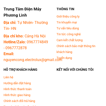
- Dung tích ngăn đá
86 lít
, gồm kệ phía bên trong và khay đựng nằm phía
bên cánh cửa tủ lạnh.-
Hộp đá dạng xoay
, được thiết kế thêm ngăn chứa
Trung Tâm Điện Máy
THÔNG TIN
phía dưới để thuận tiện cho việc bảo quản các viên đá sau khi làm xong.
Phương Linh
Giới thiệu công ty
Ngăn lạnh
Địa chỉ:
Tự Nhiên- Thường
Tin khuyến mại
Dung tích ngăn lạnh
271 lít
, gồm ngăn chứa, kệ và ngăn rau củ quả. Phần
Tín- HN
Tư vấn tiêu dùng
cánh cửa tủ còn được thiết kế thêm khay đựng trứng và khay đựng thức
Tin tức công nghệ
Địa chỉ kho:
Cảng Hà Nội
uống các loại.
Cam kết chất lượng
Hotline/Zalo:
0967774849
Chính sách bảo mật thông tin
-
0967772878
khách hàng
Email:
Tuyển dụng
nguyencong.electrolux@gmail.com
HỖ TRỢ KHÁCH HÀNG
KẾT NỐI VỚI CHÚNG TÔI
Liên hệ
Hướng dẫn đặt hàng
Hình thức thanh toán
Hình thức giao hàng
*Hình ảnh chỉ mang tính chất minh họa
Chính sách đổi trả hàng
Công nghệ tiết kiệm điện