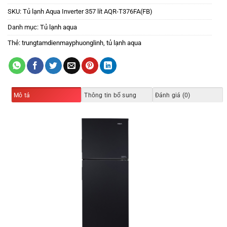
SKU:
Tủ lạnh Aqua Inverter 357 lít AQR-T376FA(FB)
Danh mục:
Tủ lạnh aqua
Thẻ:
trungtamdienmayphuonglinh
,
tủ lạnh aqua
Mô tả
Thông tin bổ sung
Đánh giá (0)