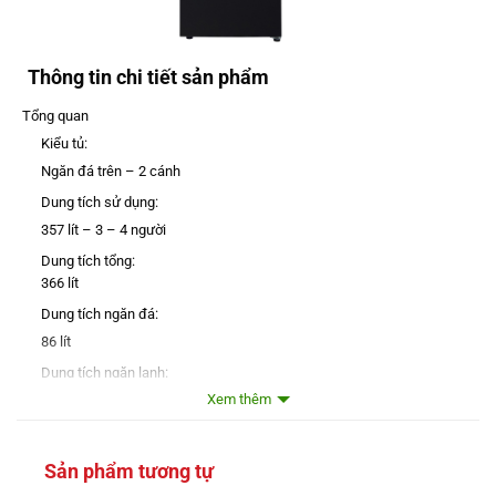
Thông tin chi tiết sản phẩm
Tổng quan
Kiểu tủ:
Ngăn đá trên – 2 cánh
Dung tích sử dụng:
357 lít – 3 – 4 người
Dung tích tổng:
366 lít
Dung tích ngăn đá:
86 lít
Dung tích ngăn lạnh:
Xem thêm
271 lít
Dung tích ngăn chuyển đổi:
Không có
Sản phẩm tương tự
Chất liệu cửa tủ lạnh: