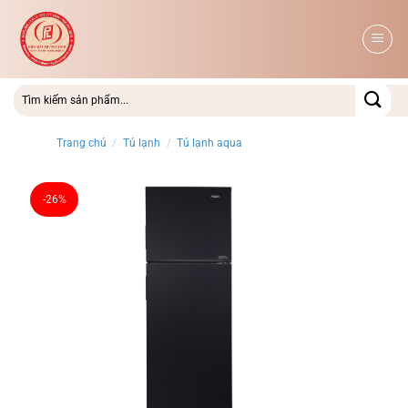
Bỏ
qua
nội
dung
Trang chủ
/
Tủ lạnh
/
Tủ lạnh aqua
-26%