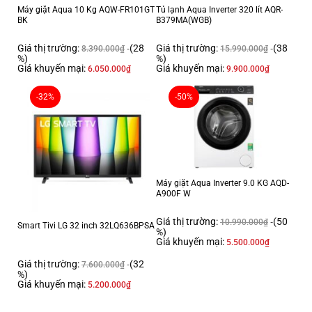
Máy giặt Aqua 10 Kg AQW-FR101GT
Tủ lạnh Aqua Inverter 320 lít AQR-
- Aqua Inverter 357 lít AQR-T376FA(FB) thuộc mẫu tủ lạnh ngăn đá
BK
B379MA(WGB)
trên với chất liệu cửa tủ được làm bằng
thép không gỉ
, có độ bền tốt,
giảm thiểu trầy xước hoặc biến dạng trong suốt thời gian sử dụng.-
Giá thị trường:
(28
Giá thị trường:
(38
8.390.000
₫
15.990.000
₫
Với
gam màu đen
sang trọng, mẫu tủ lạnh Aqua này có thể phối hợp hài
%)
%)
Giá khuyến mại:
Giá khuyến mại:
6.050.000
₫
9.900.000
₫
hòa với nhiều nội thất khác bên trong không gian bếp.- Nhờ sở hữu
dung
tích 357 lít
, tủ lạnh có thể đáp ứng nhu cầu bảo quản thực phẩm cho
-32%
-50%
những gia đình từ
3 - 4 người
.
Máy giặt Aqua Inverter 9.0 KG AQD-
A900F W
Giá thị trường:
(50
10.990.000
₫
Smart Tivi LG 32 inch 32LQ636BPSA
%)
Giá khuyến mại:
5.500.000
₫
Giá thị trường:
(32
7.600.000
₫
*Hình ảnh chỉ mang tính chất minh họa
%)
Giá khuyến mại:
5.200.000
₫
Ngăn đá