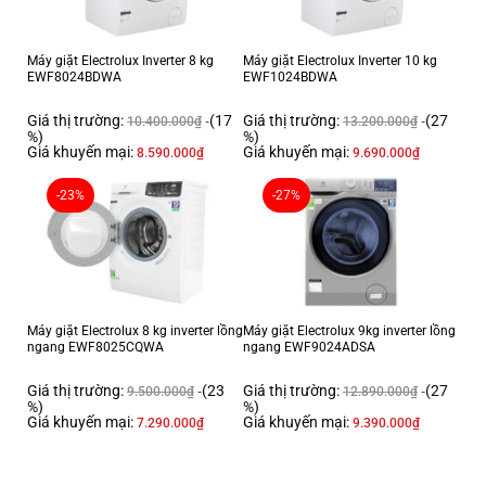
Máy giặt Electrolux Inverter 8 kg
Máy giặt Electrolux Inverter 10 kg
EWF8024BDWA
EWF1024BDWA
Giá thị trường:
(17
Giá thị trường:
(27
10.400.000
₫
13.200.000
₫
%)
%)
Giá khuyến mại:
Giá khuyến mại:
8.590.000
₫
9.690.000
₫
-23%
-27%
Máy giặt Electrolux 8 kg inverter lồng
Máy giặt Electrolux 9kg inverter lồng
ngang EWF8025CQWA
ngang EWF9024ADSA
Giá thị trường:
(23
Giá thị trường:
(27
9.500.000
₫
12.890.000
₫
%)
%)
Giá khuyến mại:
Giá khuyến mại:
7.290.000
₫
9.390.000
₫