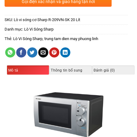
Gọi điện xác nhận và giao hàng tận nơi
SKU:
Lò vi sóng cơ Sharp R-209VN-SK 20 Lít
Danh mục:
Lò Vi Sóng Sharp
Thẻ:
Lò Vi Sóng Sharp
,
trung tam dien may phuong linh
Mô tả
Thông tin bổ sung
Đánh giá (0)