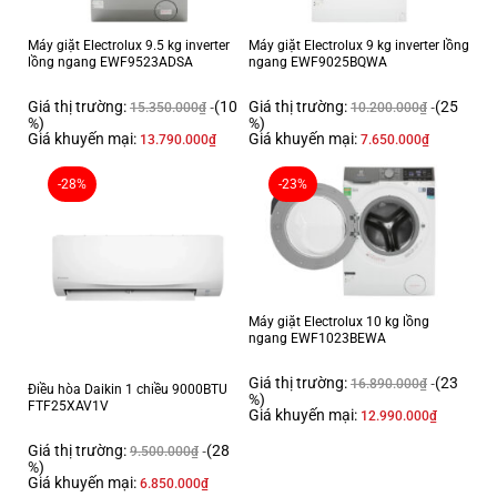
Máy giặt Electrolux 9.5 kg inverter
Máy giặt Electrolux 9 kg inverter lồng
lồng ngang EWF9523ADSA
ngang EWF9025BQWA
Giá thị trường:
(10
Giá thị trường:
(25
15.350.000
₫
10.200.000
₫
%)
%)
Giá khuyến mại:
Giá khuyến mại:
13.790.000
₫
7.650.000
₫
-28%
-23%
Máy giặt Electrolux 10 kg lồng
ngang EWF1023BEWA
Giá thị trường:
(23
16.890.000
₫
Điều hòa Daikin 1 chiều 9000BTU
%)
FTF25XAV1V
Giá khuyến mại:
12.990.000
₫
Giá thị trường:
(28
9.500.000
₫
%)
Giá khuyến mại:
6.850.000
₫