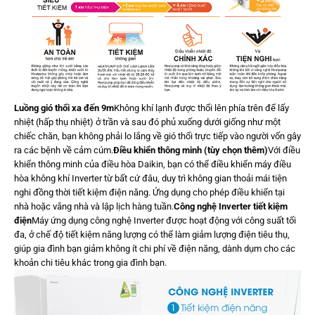
Luồng gió thổi xa đến 9m
Không khí lạnh được thổi lên phía trên để lấy
nhiệt (hấp thụ nhiệt) ở trần và sau đó phủ xuống dưới giống như một
chiếc chăn, bạn không phải lo lắng về gió thổi trực tiếp vào người vốn gây
ra các bệnh về cảm cúm.
Điều khiển thông minh (tùy chọn thêm)
Với điều
khiển thông minh của điều hòa Daikin, bạn có thể điều khiển máy điều
hòa không khí Inverter từ bất cứ đâu, duy trì không gian thoải mái tiện
nghi đồng thời tiết kiệm điện năng. Ứng dụng cho phép điều khiển tại
nhà hoặc vắng nhà và lập lịch hàng tuần.
Công nghệ Inverter tiết kiệm
điện
Máy ứng dụng công nghệ Inverter được hoạt động với công suất tối
đa, ở chế độ tiết kiệm năng lượng có thể làm giảm lượng điện tiêu thụ,
giúp gia đình bạn giảm không ít chi phí về điện năng, dành dụm cho các
khoản chi tiêu khác trong gia đình bạn.