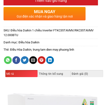
Thêm vào giỏ hàng
MUA NGAY
Gọi điện xác nhận và giao hàng tận nơi
SKU:
Điều hòa Daikin 1 chiều Inverter FTKC35TAVMV/RKC35TAVMV
12.000BTU
Danh mục:
Điều hòa Daikin
Thẻ:
Điều Hòa Daikin
,
trung tam dien may phuong linh
Mô tả
Thông tin bổ sung
Đánh giá (0)