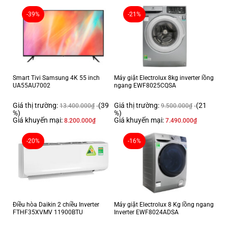
-39%
-21%
Smart Tivi Samsung 4K 55 inch
Máy giặt Electrolux 8kg inverter lồng
UA55AU7002
ngang EWF8025CQSA
Giá thị trường:
(39
Giá thị trường:
(21
13.400.000
₫
9.500.000
₫
%)
%)
Giá khuyến mại:
Giá khuyến mại:
8.200.000
₫
7.490.000
₫
-20%
-16%
Điều hòa Daikin 2 chiều Inverter
Máy giặt Electrolux 8 Kg lồng ngang
FTHF35XVMV 11900BTU
Inverter EWF8024ADSA