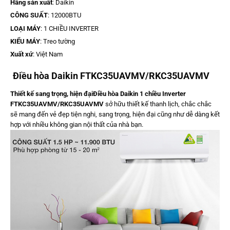
Hãng sản xuất
: Daikin
CÔNG SUẤT
: 12000BTU
LOẠI MÁY
: 1 CHIỀU INVERTER
KIỂU MÁY
: Treo tường
Xuất xứ
: Việt Nam
Điều hòa Daikin FTKC35UAVMV/RKC35UAVMV
Thiết kế sang trọng, hiện đại
Điều hòa Daikin 1 chiều Inverter
FTKC35UAVMV/RKC35UAVMV
sở hữu thiết kế thanh lịch, chắc chắc
sẽ mang đến vẻ đẹp tiện nghi, sang trọng, hiện đại cũng như dễ dàng kết
hợp với nhiều không gian nội thất của nhà bạn.