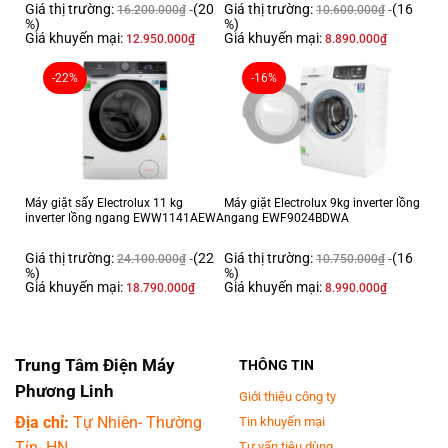
Giá thị trường:
(20
Giá thị trường:
(16
16.200.000
₫
10.600.000
₫
%)
%)
Giá khuyến mại:
Giá khuyến mại:
12.950.000
₫
8.890.000
₫
-22%
-16%
Máy giặt sấy Electrolux 11 kg
Máy giặt Electrolux 9kg inverter lồng
inverter lồng ngang EWW1141AEWA
ngang EWF9024BDWA
Giá thị trường:
(22
Giá thị trường:
(16
24.100.000
₫
10.750.000
₫
%)
%)
Giá khuyến mại:
Giá khuyến mại:
18.790.000
₫
8.990.000
₫
Trung Tâm Điện Máy
THÔNG TIN
Phương Linh
Giới thiệu công ty
Địa chỉ:
Tự Nhiên- Thường
Tin khuyến mại
Tín- HN
Tư vấn tiêu dùng