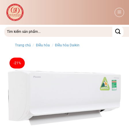
Bỏ
qua
nội
dung
Trang chủ
/
Điều hòa
/
Điều hòa Daikin
-21%