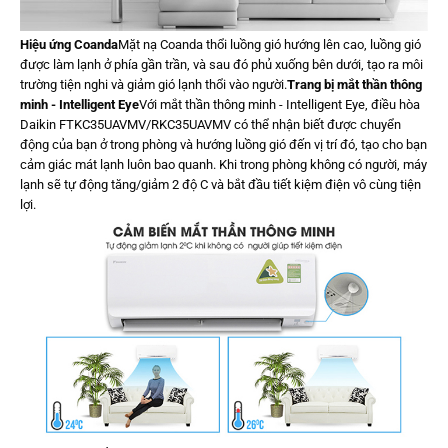
Hiệu ứng Coanda
Mặt nạ Coanda thổi luồng gió hướng lên cao, luồng gió
được làm lạnh ở phía gần trần, và sau đó phủ xuống bên dưới, tạo ra môi
trường tiện nghi và giảm gió lạnh thổi vào người.
Trang bị mắt thần thông
minh - Intelligent Eye
Với mắt thần thông minh - Intelligent Eye, điều hòa
Daikin FTKC35UAVMV/RKC35UAVMV có thể nhận biết được chuyển
động của bạn ở trong phòng và hướng luồng gió đến vị trí đó, tạo cho bạn
cảm giác mát lạnh luôn bao quanh. Khi trong phòng không có người, máy
lạnh sẽ tự động tăng/giảm 2 độ C và bắt đầu tiết kiệm điện vô cùng tiện
lợi.