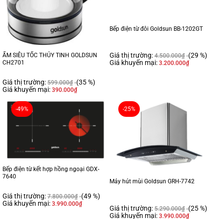
Bếp điện từ đôi Goldsun BB-1202GT
Giá thị trường:
(29 %)
ẤM SIÊU TỐC THỦY TINH GOLDSUN
4.500.000
₫
Giá khuyến mại:
CH2701
3.200.000
₫
Giá thị trường:
(35 %)
599.000
₫
Giá khuyến mại:
390.000
₫
-49%
-25%
Bếp điện từ kết hợp hồng ngoại GDX-
7640
Máy hút mùi Goldsun GRH-7742
Giá thị trường:
(49 %)
7.800.000
₫
Giá khuyến mại:
3.990.000
₫
Giá thị trường:
(25 %)
5.290.000
₫
Giá khuyến mại:
3.990.000
₫