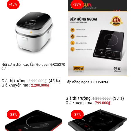
-45%
-38%
Nồi cơm điện cao tần Goldsun GRC5370
2.8L
Giá thị trường:
(45 %)
3.990.000
₫
Bếp hồng ngoại GIC3502M
Giá khuyến mại:
2.200.000
₫
Giá thị trường:
(38 %)
1.299.000
₫
Giá khuyến mại:
799.000
₫
-38%
-37%