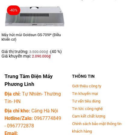
-40%
Máy hút mùi Goldsun GS-709I* (Điều
khiển cơ)
Giá thị trường:
(40 %)
3.500.000
₫
Giá khuyến mại:
2.090.000
₫
Trung Tâm Điện Máy
THÔNG TIN
Phương Linh
Giới thiệu công ty
Địa chỉ:
Tự Nhiên- Thường
Tin khuyến mại
Tín- HN
Tư vấn tiêu dùng
Tin tức công nghệ
Địa chỉ kho:
Cảng Hà Nội
Cam kết chất lượng
Hotline/Zalo:
0967774849
Chính sách bảo mật thông tin
-
0967772878
khách hàng
Email: