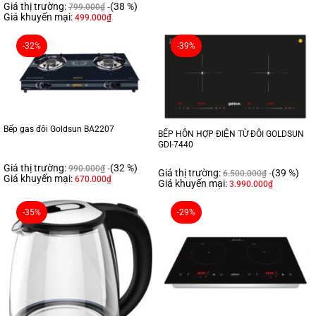
Giá thị trường:
(38 %)
799.000
₫
Giá khuyến mại:
499.000
₫
-32%
-39%
Bếp gas đôi Goldsun BA2207
BẾP HỖN HỢP ĐIỆN TỪ ĐÔI GOLDSUN
GDI-7440
Giá thị trường:
(32 %)
990.000
₫
Giá thị trường:
(39 %)
6.500.000
₫
Giá khuyến mại:
670.000
₫
Giá khuyến mại:
3.990.000
₫
-35%
-29%