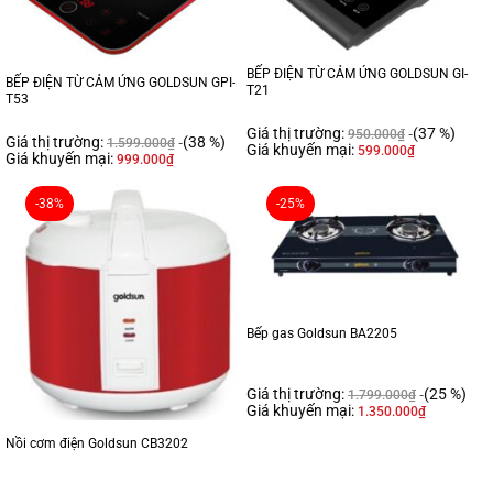
BẾP ĐIỆN TỪ CẢM ỨNG GOLDSUN GI-
BẾP ĐIỆN TỪ CẢM ỨNG GOLDSUN GPI-
T21
T53
Giá thị trường:
(37 %)
950.000
₫
Giá thị trường:
(38 %)
1.599.000
₫
Giá khuyến mại:
599.000
₫
Giá khuyến mại:
999.000
₫
-38%
-25%
Bếp gas Goldsun BA2205
Giá thị trường:
(25 %)
1.799.000
₫
Giá khuyến mại:
1.350.000
₫
Nồi cơm điện Goldsun CB3202