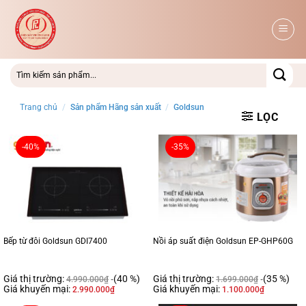
Bỏ
qua
nội
dung
Trang chủ
/
Sản phẩm Hãng sản xuất
/
Goldsun
LỌC
-40%
-35%
Bếp từ đôi Goldsun GDI7400
Nồi áp suất điện Goldsun EP-GHP60G
Giá thị trường:
(40 %)
Giá thị trường:
(35 %)
4.990.000
₫
1.699.000
₫
Giá khuyến mại:
Giá khuyến mại:
2.990.000
₫
1.100.000
₫