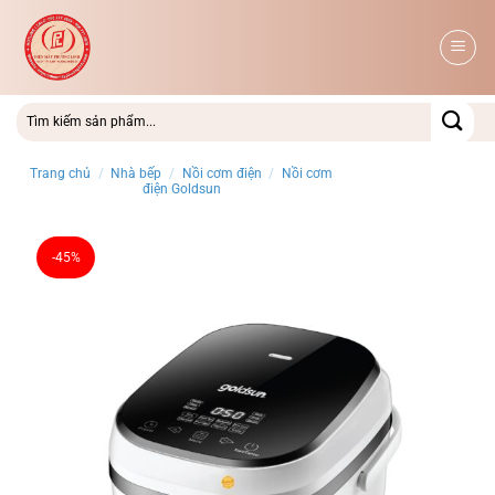
Bỏ
qua
nội
dung
Trang chủ
/
Nhà bếp
/
Nồi cơm điện
/
Nồi cơm
điện Goldsun
-45%