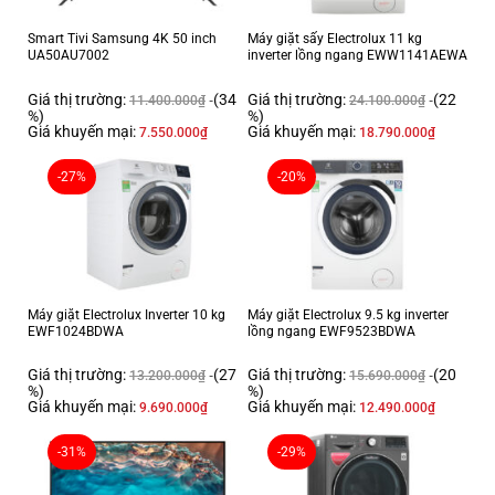
Smart Tivi Samsung 4K 50 inch
Máy giặt sấy Electrolux 11 kg
Công nghệ tiên tiến - cơm chín đều
UA50AU7002
inverter lồng ngang EWW1141AEWA
Công nghệ gia nhiệt cảm ứng từ xuyên qua ruột nồi cho sức nóng phân
Giá thị trường:
(34
Giá thị trường:
(22
11.400.000
₫
24.100.000
₫
bổ đều khắp nồi giúp gạo chín tận lõi cho hương vị thơm ngon, chín kĩ.
%)
%)
Giá khuyến mại:
Giá khuyến mại:
7.550.000
₫
18.790.000
₫
-27%
-20%
Máy giặt Electrolux Inverter 10 kg
Máy giặt Electrolux 9.5 kg inverter
EWF1024BDWA
lồng ngang EWF9523BDWA
Giá thị trường:
(27
Giá thị trường:
(20
13.200.000
₫
15.690.000
₫
%)
%)
Giá khuyến mại:
Giá khuyến mại:
9.690.000
₫
12.490.000
₫
Đa chức năng – điều chỉnh nhiệt
-31%
-29%
Nồi cơm điện cao tần là sự kết hợp hoàn hảo của nồi áp suất điện và nồi
cơm điện thông thường với phiên bản cao cấp toàn diện hơn. Bạn tha hồ