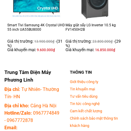
chế biến nhiều món ăn phong phú cho cả gia đình từ cơm cháy, món
súp/hầm hay nướng.
14 chức năng nấu nướng:
Smart Tivi Samsung 4K Crystal UHD
Máy giặt sấy LG Inverter 10.5 kg
Nấu cơm, nấu cơm nhanh, nấu chậm, Cơm cháy
55 inch UA55BU8000
FV1450H2B
Nấu bột, Nấu cháo, Ngũ cốc, Yến mạch
Giá thị trường:
(31
Giá thị trường:
(29
13.900.000
₫
23.800.000
₫
Nướng, làm bánh, làm sữa chua
%)
%)
Giá khuyến mại:
Giá khuyến mại:
9.600.000
₫
16.850.000
₫
Giữ ấm, hâm nóng
Món hầm, món súp, món hấp
Trung Tâm Điện Máy
THÔNG TIN
Phương Linh
Giới thiệu công ty
Địa chỉ:
Tự Nhiên- Thường
Tin khuyến mại
Tín- HN
Tư vấn tiêu dùng
Tin tức công nghệ
Địa chỉ kho:
Cảng Hà Nội
Cam kết chất lượng
Hotline/Zalo:
0967774849
Chính sách bảo mật thông tin
-
0967772878
khách hàng
Email: