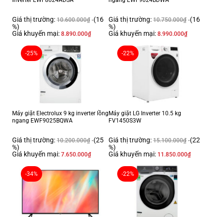
Giá thị trường:
(16
Giá thị trường:
(16
10.600.000
₫
10.750.000
₫
%)
%)
Giá khuyến mại:
Giá khuyến mại:
8.890.000
₫
8.990.000
₫
-25%
-22%
Lòng nồi dạng niêu dày 2mm
Lòng nồi nhiều lớp dày 2.0 mm hấp thụ nhiệt tốt, giữ nhiệt lâu cho cơm
chín đều căng bóng. Lớp phủ chống dính cao cấp hạn chế bong tróc,
chùi rửa dễ dàng, an toàn cho sức khỏe người dùng.
Máy giặt Electrolux 9 kg inverter lồng
Máy giặt LG Inverter 10.5 kg
ngang EWF9025BQWA
FV1450S3W
Giá thị trường:
(25
Giá thị trường:
(22
10.200.000
₫
15.100.000
₫
%)
%)
Giá khuyến mại:
Giá khuyến mại:
7.650.000
₫
11.850.000
₫
-34%
-22%