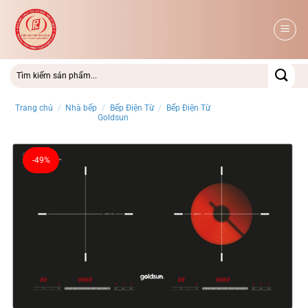
Bỏ
qua
nội
dung
Trang chủ
/
Nhà bếp
/
Bếp Điện Từ
/
Bếp Điện Từ
Goldsun
-49%