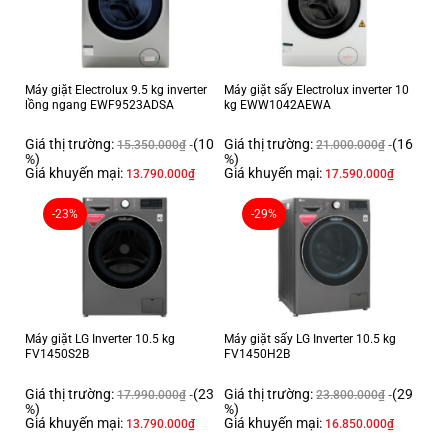
có thể dễ dàng chọn các chế độ nhiệt khác nhau để chế biến những
món ăn dinh dưỡng cho cả gia đình mà không đánh mất hương vị thơm
ngon tự nhiên do nấu quá nhiệt hay quá lâu.
Công suất lớn, đa dạng chế độ nấu
Máy giặt Electrolux 9.5 kg inverter
Máy giặt sấy Electrolux inverter 10
lồng ngang EWF9523ADSA
kg EWW1042AEWA
Bếp điện từ kết hợp hồng ngoại GDX7640 có công suất lớn, lên đến
4000W, với 2 mâm nhiệt tỏa nhiệt đều giúp rút gọn thời gian nấu nướng,
Giá thị trường:
(10
Giá thị trường:
(16
15.350.000
₫
21.000.000
₫
%)
%)
tiết kiệm thời gian và tiết kiệm điện năng. Sản phẩm có nhiều cấp điều
Giá khuyến mại:
Giá khuyến mại:
13.790.000
₫
17.590.000
₫
khiển khác nhau đa dạng chế độ nấu giúp bạn dễ dàng chế biến nhiều
món: món chiên, món rán, món xào…. mà không sợ bị quá nhiệt.
-23%
-29%
Máy giặt LG Inverter 10.5 kg
Máy giặt sấy LG Inverter 10.5 kg
FV1450S2B
FV1450H2B
Giá thị trường:
(23
Giá thị trường:
(29
17.990.000
₫
23.800.000
₫
%)
%)
Giá khuyến mại:
Giá khuyến mại:
13.790.000
₫
16.850.000
₫