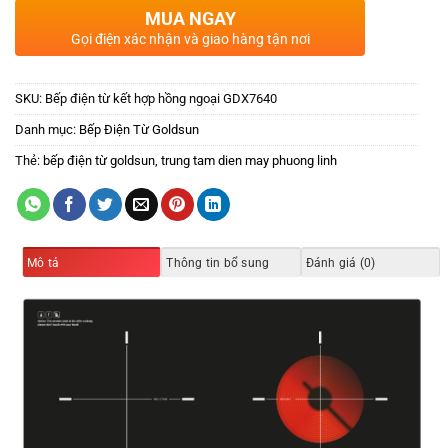
MUA NGAY
Gọi điện xác nhận và giao hàng tận nơi
SKU:
Bếp điện từ kết hợp hồng ngoại GDX7640
Danh mục:
Bếp Điện Từ Goldsun
Thẻ:
bếp điện từ goldsun
,
trung tam dien may phuong linh
Mô tả
Thông tin bổ sung
Đánh giá (0)