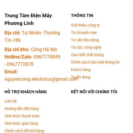
Trung Tâm Điện Máy
THÔNG TIN
Phương Linh
Giới thiệu công ty
Địa chỉ:
Tự Nhiên- Thường
Tin khuyến mại
Tín- HN
Tư vấn tiêu dùng
Tin tức công nghệ
Địa chỉ kho:
Cảng Hà Nội
Cam kết chất lượng
Hotline/Zalo:
0967774849
Chế độ cài đặt thời gian tiện lợi
Chính sách bảo mật thông tin
-
0967772878
khách hàng
Email:
Nếu bạn không có thời gian nấu nướng thì cũng đừng lo lắng nhé, vì bếp
Tuyển dụng
nguyencong.electrolux@gmail.com
điện từ kết hợp hồng ngoại Goldsun có chức năng cài đặt thời gian hẹn
giờ. Chế độ hẹn giờ lên tới 99 phút rất tiện lợi giúp bạn hạn chế được thời
HỖ TRỢ KHÁCH HÀNG
KẾT NỐI VỚI CHÚNG TÔI
gian trông coi mà vẫn đảm bảo an toàn khi sử dụng. Đặc biệt, sản phẩm
được trang bị chế độ nấu nhanh Booster, công suất bếp ở chế độ giúp
Liên hệ
nấu nướng nhanh chóng, tiết kiệm thời gian.
Hướng dẫn đặt hàng
Công nghệ Inverter tiết kiệm điện năng
Hình thức thanh toán
Hình thức giao hàng
Bếp điện từ kết hợp hồng ngoại GDX7640 sử dụng công nghệ inverter là
loại bếp từ được tích hợp thêm công nghệ biến tần tiết kiệm điện khi sử
Chính sách đổi trả hàng