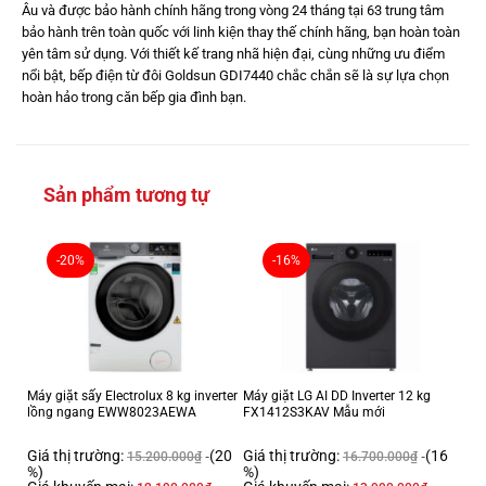
Âu và được bảo hành chính hãng trong vòng 24 tháng tại 63 trung tâm
bảo hành trên toàn quốc với linh kiện thay thế chính hãng, bạn hoàn toàn
yên tâm sử dụng. Với thiết kế trang nhã hiện đại, cùng những ưu điểm
nổi bật, bếp điện từ đôi Goldsun GDI7440 chắc chắn sẽ là sự lựa chọn
hoàn hảo trong căn bếp gia đình bạn.
Sản phẩm tương tự
-20%
-16%
Máy giặt sấy Electrolux 8 kg inverter
Máy giặt LG AI DD Inverter 12 kg
lồng ngang EWW8023AEWA
FX1412S3KAV Mẫu mới
Giá thị trường:
(20
Giá thị trường:
(16
15.200.000
₫
16.700.000
₫
%)
%)