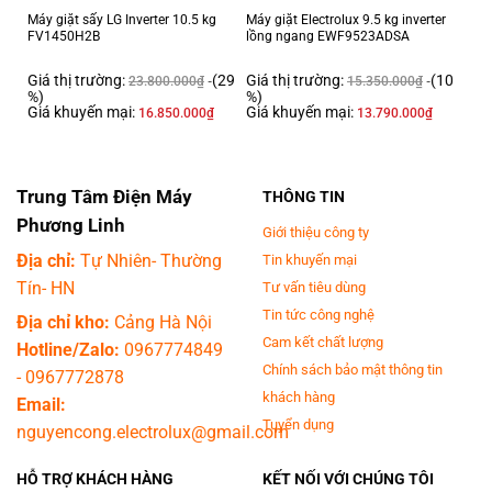
Máy giặt sấy LG Inverter 10.5 kg
Máy giặt Electrolux 9.5 kg inverter
FV1450H2B
lồng ngang EWF9523ADSA
Giá thị trường:
(29
Giá thị trường:
(10
23.800.000
₫
15.350.000
₫
%)
%)
Giá khuyến mại:
Giá khuyến mại:
16.850.000
₫
13.790.000
₫
Trung Tâm Điện Máy
THÔNG TIN
Phương Linh
Giới thiệu công ty
Địa chỉ:
Tự Nhiên- Thường
Tin khuyến mại
Tín- HN
Tư vấn tiêu dùng
Tin tức công nghệ
Địa chỉ kho:
Cảng Hà Nội
Cam kết chất lượng
Hotline/Zalo:
0967774849
Chính sách bảo mật thông tin
-
0967772878
khách hàng
Email:
Tuyển dụng
nguyencong.electrolux@gmail.com
HỖ TRỢ KHÁCH HÀNG
KẾT NỐI VỚI CHÚNG TÔI