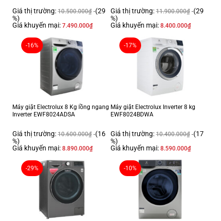
Giá thị trường:
(29
Giá thị trường:
(29
10.500.000
₫
11.900.000
₫
%)
%)
Giá khuyến mại:
Giá khuyến mại:
7.490.000
₫
8.400.000
₫
-16%
-17%
Máy giặt Electrolux 8 Kg lồng ngang
Máy giặt Electrolux Inverter 8 kg
Inverter EWF8024ADSA
EWF8024BDWA
Giá thị trường:
(16
Giá thị trường:
(17
10.600.000
₫
10.400.000
₫
%)
%)
Giá khuyến mại:
Giá khuyến mại:
8.890.000
₫
8.590.000
₫
-29%
-10%