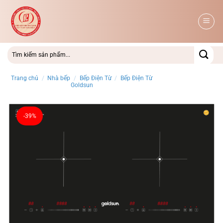
Bỏ
qua
nội
dung
Trang chủ
/
Nhà bếp
/
Bếp Điện Từ
/
Bếp Điện Từ
Goldsun
-39%