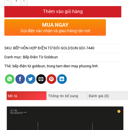
Thêm vào giỏ hàng
MUA NGAY
Gọi điện xác nhận và giao hàng tận nơi
SKU:
BẾP HỖN HỢP ĐIỆN TỪ ĐÔI GOLDSUN GDI-7440
Danh mục:
Bếp Điện Từ Goldsun
Thẻ:
bếp điện từ goldsun
,
trung tam dien may phuong linh
Mô tả
Thông tin bổ sung
Đánh giá (0)