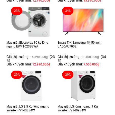
Giá khuyến mại:
Giá khuyến mại:
12.190.000
₫
13.990.000
₫
-23%
-34%
Máy giặt Electrolux 10 kg lồng
Smart Tivi Samsung 4K 50 inch
ngang EWF1023BEWA
UA50AU7002
Giá thị trường:
(23
Giá thị trường:
(34
16.890.000
₫
11.400.000
₫
%)
%)
Giá khuyến mại:
Giá khuyến mại:
12.990.000
₫
7.550.000
₫
-29%
-29%
Máy giặt LG 8.5 Kg lồng ngang
Máy giặt LG lồng ngang 9 Kg
Inverter FV1408S4W
Inverter FV1409S4W