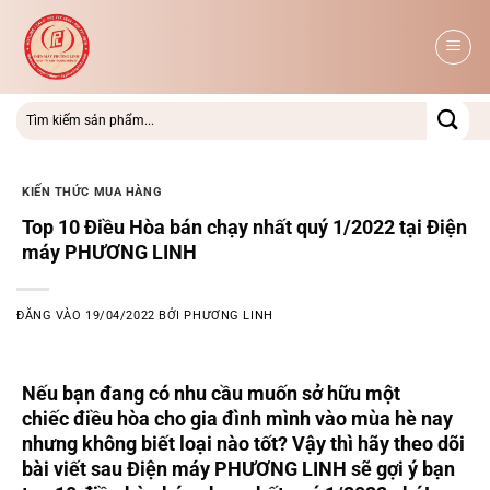
Bỏ
qua
nội
dung
KIẾN THỨC MUA HÀNG
Top 10 Điều Hòa bán chạy nhất quý 1/2022 tại Điện
máy PHƯƠNG LINH
ĐĂNG VÀO
19/04/2022
BỞI
PHƯƠNG LINH
Nếu bạn đang có nhu cầu muốn sở hữu một
chiếc điều hòa cho gia đình mình vào mùa hè nay
nhưng không biết loại nào tốt? Vậy thì hãy theo dõi
bài viết sau Điện máy PHƯƠNG LINH sẽ gợi ý bạn