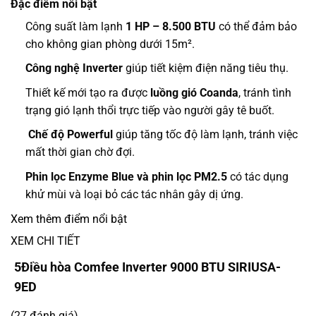
Đặc điểm nổi bật
Công suất làm lạnh
1 HP – 8.500 BTU
có thể đảm bảo
cho không gian phòng dưới 15m².
Công nghệ Inverter
giúp tiết kiệm điện năng tiêu thụ.
Thiết kế mới tạo ra được
luồng gió Coanda
, tránh tình
trạng gió lạnh thổi trực tiếp vào người gây tê buốt.
Chế độ Powerful
giúp tăng tốc độ làm lạnh, tránh việc
mất thời gian chờ đợi.
Phin lọc Enzyme Blue và phin lọc PM2.5
có tác dụng
khử mùi và loại bỏ các tác nhân gây dị ứng.
Xem thêm điểm nổi bật
XEM CHI TIẾT
5
Điều hòa Comfee Inverter 9000 BTU SIRIUSA-
9ED
(27 đánh giá)