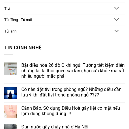
Tivi
Tủ đông - Tủ mát
Tủ lạnh
TIN CÔNG NGHỆ
Bật điều hòa 26 độ C khi ngủ: Tưởng tiết kiệm điện
nhưng lại là thói quen sai lầm, hại sức khỏe mà rất
nhiều người mắc phải
Không
có
Có nên đặt tivi trong phòng ngủ? Những điều cần
bình
luận
lưu ý khi đặt tivi trong phòng ngủ ????
ở
Bật
Không
điều
có
Cảnh Báo, Sử dụng Điều Hoà gây liệt cơ mặt nếu
hòa
bình
26
luận
lạm dụng không đúng !!!
độ
ở
C
Có
Không
khi
nên
có
Đun nước gây cháy nhà ở Hà Nội
ngủ:
đặt
bình