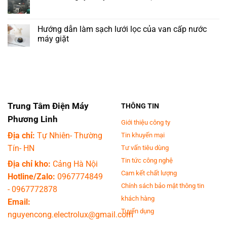
Tưởng
tivi
luận
Không
tiết
trong
ở
có
kiệm
phòng
Cảnh
bình
điện
ngủ?
Báo,
luận
Hướng dẫn làm sạch lưới lọc của van cấp nước
nhưng
Những
Sử
ở
lại
điều
dụng
máy giặt
Đun
là
cần
Điều
nước
thói
lưu
Hoà
Không
gây
quen
ý
gây
có
cháy
sai
khi
liệt
bình
nhà
lầm,
đặt
cơ
luận
ở
hại
tivi
mặt
ở
Hà
sức
trong
nếu
Hướng
Nội
khỏe
phòng
lạm
dẫn
mà
ngủ
dụng
làm
rất
????
không
sạch
Trung Tâm Điện Máy
THÔNG TIN
nhiều
đúng
lưới
người
!!!
lọc
Phương Linh
mắc
của
Giới thiệu công ty
phải
van
Địa chỉ:
Tự Nhiên- Thường
Tin khuyến mại
cấp
nước
Tín- HN
Tư vấn tiêu dùng
máy
giặt
Tin tức công nghệ
Địa chỉ kho:
Cảng Hà Nội
Cam kết chất lượng
Hotline/Zalo:
0967774849
Chính sách bảo mật thông tin
-
0967772878
khách hàng
Email:
Tuyển dụng
nguyencong.electrolux@gmail.com