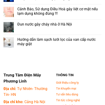
Bật
Không
điều
có
Cảnh Báo, Sử dụng Điều Hoà gây liệt cơ mặt nếu
hòa
bình
26
luận
lạm dụng không đúng !!!
độ
ở
C
Có
Không
khi
nên
có
Đun nước gây cháy nhà ở Hà Nội
ngủ:
đặt
bình
Tưởng
tivi
luận
Không
tiết
trong
ở
có
kiệm
phòng
Cảnh
bình
điện
ngủ?
Báo,
luận
Hướng dẫn làm sạch lưới lọc của van cấp nước
nhưng
Những
Sử
ở
lại
điều
dụng
máy giặt
Đun
là
cần
Điều
nước
thói
lưu
Hoà
Không
gây
quen
ý
gây
có
cháy
sai
khi
liệt
bình
nhà
lầm,
đặt
cơ
luận
ở
hại
tivi
mặt
ở
Hà
sức
trong
nếu
Hướng
Nội
khỏe
phòng
lạm
dẫn
mà
ngủ
dụng
làm
rất
????
không
sạch
Trung Tâm Điện Máy
THÔNG TIN
nhiều
đúng
lưới
người
!!!
lọc
Phương Linh
mắc
của
Giới thiệu công ty
phải
van
Địa chỉ:
Tự Nhiên- Thường
Tin khuyến mại
cấp
nước
Tín- HN
Tư vấn tiêu dùng
máy
giặt
Tin tức công nghệ
Địa chỉ kho:
Cảng Hà Nội