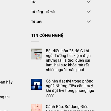
Tivi
Tủ đông - Tủ mát
Tủ lạnh
TIN CÔNG NGHỆ
Bật điều hòa 26 độ C khi
ngủ: Tưởng tiết kiệm điện
nhưng lại là thói quen sai
lầm, hại sức khỏe mà rất
nhiều người mắc phải
Không
có
Có nên đặt tivi trong phòng
bình
 bạn hãy
luận
ngủ? Những điều cần lưu ý
ở
khi đặt tivi trong phòng ngủ
Bật
điều
????
ng thì
hòa
26
Không
độ
có
Cảnh Báo, Sử dụng Điều
C
bình
khi
luận