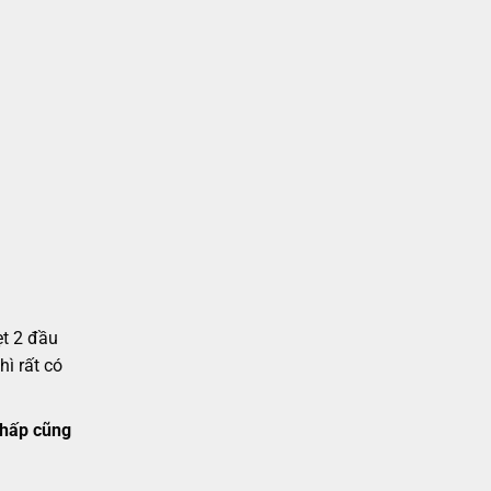
ẹt 2 đầu
ì rất có
thấp cũng