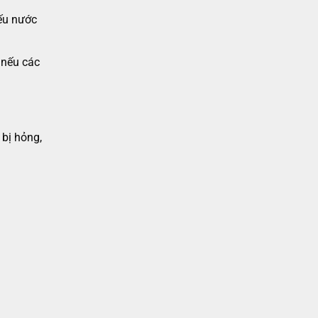
ếu nước
 nếu các
 bị hỏng,