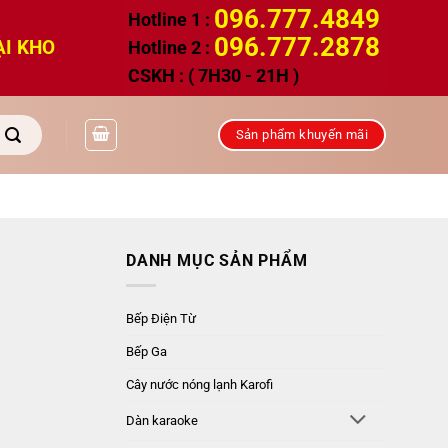
096.777.4849
Hotline 1 :
096.777.2878
ẠI KHO
Hotline 2 :
CSKH : ( 7H30 - 21H )
Sản phẩm khuyến mãi
DANH MỤC SẢN PHẨM
Bếp Điện Từ
Bếp Ga
Cây nước nóng lạnh Karofi
Dàn karaoke