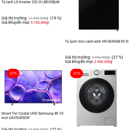
Tủ lạnh LG Inverter 332 lít LBD33BLM
Giá thị trường:
(19 %)
11.990.000
₫
Giá khuyến mại:
9.750.000
₫
Tủ lạnh mini cánh kính HR S690GB 90 lít
Giá thị trường:
(27 %)
3.990.000
₫
Giá khuyến mại:
2.900.000
₫
-27%
-21%
Smart Tivi Crystal UHD Samsung 4K 55
inch UA55U8500F
Giá thị trường:
(27 %)
12.990.000
₫