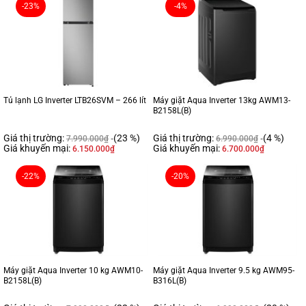
-23%
-4%
Tủ lạnh LG Inverter LTB26SVM – 266 lít
Máy giặt Aqua Inverter 13kg AWM13-
B2158L(B)
Giá thị trường:
(23 %)
Giá thị trường:
(4 %)
7.990.000
₫
6.990.000
₫
Giá khuyến mại:
Giá khuyến mại:
6.150.000
₫
6.700.000
₫
-22%
-20%
Máy giặt Aqua Inverter 10 kg AWM10-
Máy giặt Aqua Inverter 9.5 kg AWM95-
B2158L(B)
B316L(B)