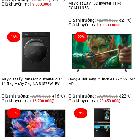
Máy giặt LG AI DD Inverter 11 kg
Giá khuyến mại:
9.500.000
₫
FX1411N5S
Giá thị trường:
(21 %)
12.990.000
₫
Giá khuyến mại:
10.300.000
₫
-16%
-22%
Máy giặt sấy Panasonic Inverter giặt
Google Tivi Sony 75 inch 4K K-75S20M2
11.5 kg – sấy 7 kg NA-S157FW1BV
Mới
Giá thị trường:
(16 %)
Giá thị trường:
(22 %)
19.990.000
₫
29.990.000
₫
Giá khuyến mại:
Giá khuyến mại:
16.700.000
₫
23.450.000
₫
-11%
-9%