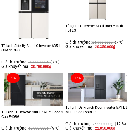
Tủ lạnh LG Inverter Multi Door 510 lít
F51EG
Giá thị trường:
(7 %)
21.990.000
₫
Tủ lạnh Side By Side LG Inverter 635 Lít
Giá khuyến mại:
20.350.000
₫
GR-X257BG
Giá thị trường:
(7 %)
32.990.000
₫
Giá khuyến mại:
30.700.000
₫
-9%
-12%
Tủ lạnh LG French Door Inverter 571 Lít
Multi Door F58BGD
Tủ lạnh LG Inverter 400 Lít Multi Door 4
Cửa F40BG
Giá thị trường:
(12 %)
25.990.000
₫
Giá khuyến mại:
Giá thị trường:
(9 %)
22.850.000
₫
13.990.000
₫