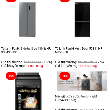
Tủ lạnh Funiki Side by Side 430 lít HR
Tủ lạnh Funiki Multi Door 503 lít HR
SS8430SDG
M8503TB
Giá thị trường:
(15 %)
Giá thị trường:
(7 %)
12.990.000
₫
13.990.000
₫
Giá khuyến mại:
Giá khuyến mại:
11.000.000
₫
12.990.000
₫
-10%
-16%
Máy giặt cửa trước Funiki HWM
F885ADG 8.5 kg