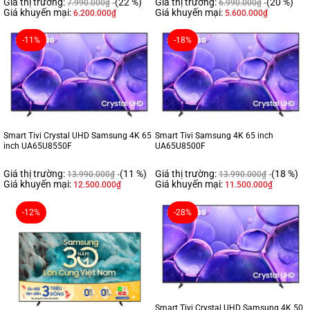
Giá thị trường:
(22 %)
Giá thị trường:
(20 %)
7.990.000
₫
6.990.000
₫
Giá khuyến mại:
Giá khuyến mại:
6.200.000
₫
5.600.000
₫
-11%
-18%
Smart Tivi Crystal UHD Samsung 4K 65
Smart Tivi Samsung 4K 65 inch
inch UA65U8550F
UA65U8500F
Giá thị trường:
(11 %)
Giá thị trường:
(18 %)
13.990.000
₫
13.990.000
₫
Giá khuyến mại:
Giá khuyến mại:
12.500.000
₫
11.500.000
₫
-12%
-28%
Smart Tivi Crystal UHD Samsung 4K 50