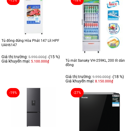
-15%
-18%
Tủ đông đứng Hòa Phát 147 Lít HPF
UAH6147
Giá thị trường:
(15 %)
5.990.000
₫
Tủ mát Sanaky VH-259KL, 200 lít dàn
Giá khuyến mại:
5.100.000
₫
đồng
Giá thị trường:
(18 %)
9.990.000
₫
Giá khuyến mại:
8.150.000
₫
-19%
-27%