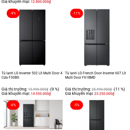
Giá khuyến mại:
12.800.000
₫
-9%
-11%
Tủ lạnh LG Inverter 502 Lít Multi Door 4
Tủ lạnh LG French Door Inverter 607 Lít
Cửa F50BG
Multi Door F61BMD
Giá thị trường:
(9 %)
Giá thị trường:
(11 %)
15.990.000
₫
25.990.000
₫
Giá khuyến mại:
Giá khuyến mại:
14.550.000
₫
23.250.000
₫
-6%
-5%