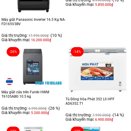
Giá thị trường:
(16 %)
6.990.000
₫
Giá khuyến mại:
5.850.000
₫
Máy giặt Panasonic Inverter 16.5 Kg NA-
FD165V3BV
Giá thị trường:
(10 %)
17.990.000
₫
Giá khuyến mại:
16.200.000
₫
-26%
-14%
Máy giặt cửa trên Funiki HWM
T6105ABG 10.5 kg
Tủ Đông Hòa Phát 352 Lít HPF
AD6352.T1
Giá thị trường:
(26 %)
6.990.000
₫
Giá khuyến mại:
5.200.000
₫
Giá thị trường:
(14 %)
7.990.000
₫
Giá khuyến mại:
6.900.000
₫