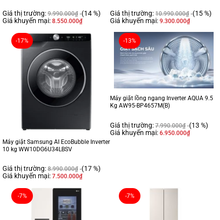
Giá thị trường:
(14 %)
Giá thị trường:
(15 %)
9.990.000
₫
10.990.000
₫
Giá khuyến mại:
Giá khuyến mại:
8.550.000
₫
9.300.000
₫
-17%
-13%
Máy giặt lồng ngang Inverter AQUA 9.5
Kg AW95-BP4657M(B)
Giá thị trường:
(13 %)
7.990.000
₫
Giá khuyến mại:
6.950.000
₫
Máy giặt Samsung AI EcoBubble Inverter
10 kg WW10DG6U34LBSV
Giá thị trường:
(17 %)
8.990.000
₫
Giá khuyến mại:
7.500.000
₫
-7%
-7%