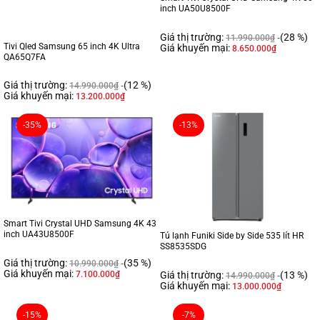
inch UA50U8500F
Giá thị trường:
(28 %)
11.990.000
₫
Tivi Qled Samsung 65 inch 4K Ultra
Giá khuyến mại:
8.650.000
₫
QA65Q7FA
Giá thị trường:
(12 %)
14.990.000
₫
Giá khuyến mại:
13.200.000
₫
-35%
-13%
Smart Tivi Crystal UHD Samsung 4K 43
inch UA43U8500F
Tủ lạnh Funiki Side by Side 535 lít HR
SS8535SDG
Giá thị trường:
(35 %)
10.990.000
₫
Giá khuyến mại:
7.100.000
₫
Giá thị trường:
(13 %)
14.990.000
₫
Giá khuyến mại:
13.000.000
₫
-15%
-7%