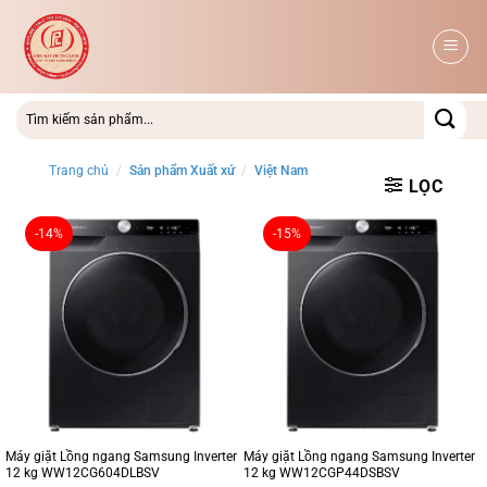
Bỏ
qua
nội
dung
Trang chủ
/
Sản phẩm Xuất xứ
/
Việt Nam
LỌC
-14%
-15%
Máy giặt Lồng ngang Samsung Inverter
Máy giặt Lồng ngang Samsung Inverter
12 kg WW12CG604DLBSV
12 kg WW12CGP44DSBSV