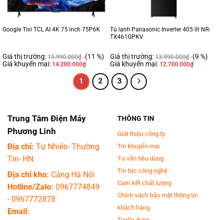
Google Tivi TCL AI 4K 75 inch 75P6K
Tủ lạnh Panasonic Inverter 405 lít NR-
TX461GPKV
Giá thị trường:
(11 %)
Giá thị trường:
(9 %)
15.990.000
₫
13.990.000
₫
Giá khuyến mại:
Giá khuyến mại:
14.200.000
₫
12.700.000
₫
1
2
3
Trung Tâm Điện Máy
THÔNG TIN
Phương Linh
Giới thiệu công ty
Địa chỉ:
Tự Nhiên- Thường
Tin khuyến mại
Tín- HN
Tư vấn tiêu dùng
Tin tức công nghệ
Địa chỉ kho:
Cảng Hà Nội
Cam kết chất lượng
Hotline/Zalo:
0967774849
Chính sách bảo mật thông tin
-
0967772878
khách hàng
Email:
Tuyển dụng