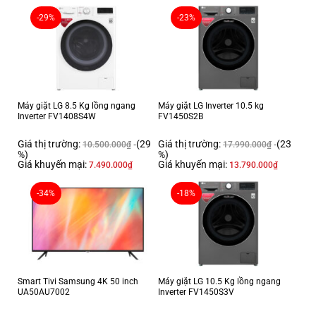
-29%
-23%
Máy giặt LG 8.5 Kg lồng ngang
Máy giặt LG Inverter 10.5 kg
Inverter FV1408S4W
FV1450S2B
Giá thị trường:
(29
Giá thị trường:
(23
10.500.000
₫
17.990.000
₫
%)
%)
Giá khuyến mại:
Giá khuyến mại:
7.490.000
₫
13.790.000
₫
-34%
-18%
Smart Tivi Samsung 4K 50 inch
Máy giặt LG 10.5 Kg lồng ngang
UA50AU7002
Inverter FV1450S3V