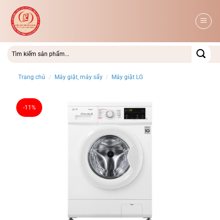
Bỏ
qua
nội
dung
Trang chủ
/
Máy giặt, máy sấy
/
Máy giặt LG
-11%