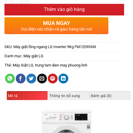
Thêm vào giỏ hàng
MUA NGAY
Gọi điện xác nhận và giao hàng tận nơi
SKU:
Máy giặt lồng ngang LG Inverter 9Kg FM1209S6W
Danh mục:
Máy giặt LG
Thẻ:
Máy Giặt LG
,
trung tam dien may phuong linh
Mô tả
Thông tin bổ sung
Đánh giá (0)