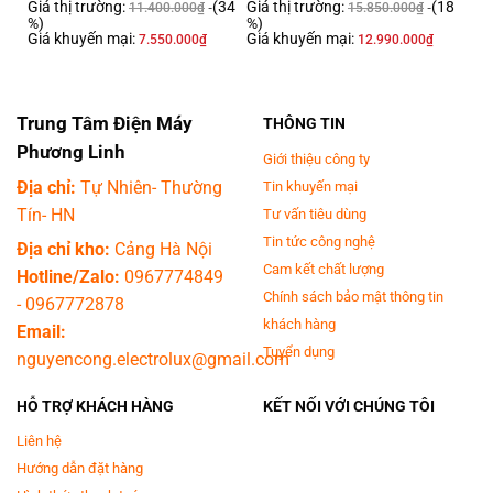
Giá thị trường:
(34
Giá thị trường:
(18
11.400.000
₫
15.850.000
₫
%)
%)
Steam™
Giá khuyến mại:
Giá khuyến mại:
7.550.000
₫
12.990.000
₫
Xử lý vết bẩn và tác nhân gây dị ứng bằng hơi nước
Cài đặt chế độ giặt vệ sinh, 40℃, và cài đặt chế độ giặt khử trùng, 60 ℃, sẽ
Trung Tâm Điện Máy
THÔNG TIN
không chỉ rửa trôi các chất gây dị ứng khỏi quần áo mà còn loại bỏ 99,9% vi
khuẩn có hại.
Phương Linh
Giới thiệu công ty
Địa chỉ:
Tự Nhiên- Thường
Tin khuyến mại
Tín- HN
Tư vấn tiêu dùng
Tin tức công nghệ
Địa chỉ kho:
Cảng Hà Nội
Cam kết chất lượng
Hotline/Zalo:
0967774849
Chính sách bảo mật thông tin
-
0967772878
khách hàng
Email:
Tuyển dụng
nguyencong.electrolux@gmail.com
HỖ TRỢ KHÁCH HÀNG
KẾT NỐI VỚI CHÚNG TÔI
Liên hệ
Hướng dẫn đặt hàng