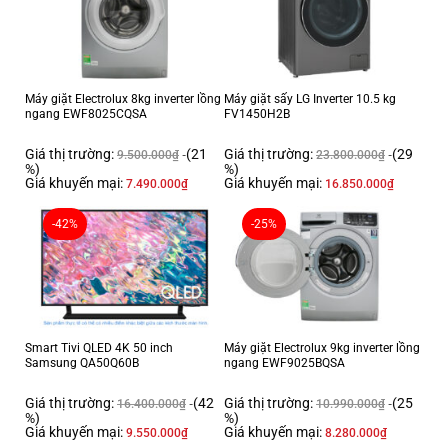
Máy giặt Electrolux 8kg inverter lồng
Máy giặt sấy LG Inverter 10.5 kg
ngang EWF8025CQSA
FV1450H2B
Giá thị trường:
(21
Giá thị trường:
(29
9.500.000
₫
23.800.000
₫
%)
%)
Giá khuyến mại:
Giá khuyến mại:
7.490.000
₫
16.850.000
₫
-42%
-25%
Smart Tivi QLED 4K 50 inch
Máy giặt Electrolux 9kg inverter lồng
Samsung QA50Q60B
ngang EWF9025BQSA
Giá thị trường:
(42
Giá thị trường:
(25
16.400.000
₫
10.990.000
₫
%)
%)
Giá khuyến mại:
Giá khuyến mại:
9.550.000
₫
8.280.000
₫