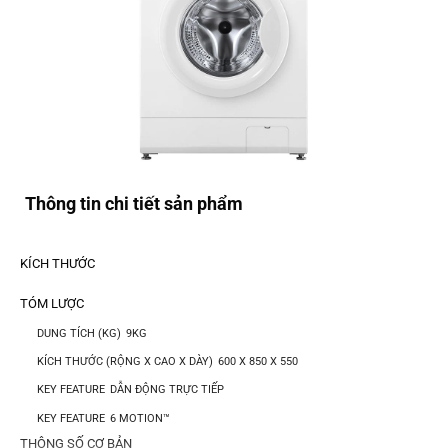
Thông tin chi tiết sản phẩm
KÍCH THƯỚC
TÓM LƯỢC
DUNG TÍCH (KG)
9KG
KÍCH THƯỚC (RỘNG X CAO X DÀY)
600 X 850 X 550
KEY FEATURE
DẪN ĐỘNG TRỰC TIẾP
KEY FEATURE
6 MOTION™
THÔNG SỐ CƠ BẢN