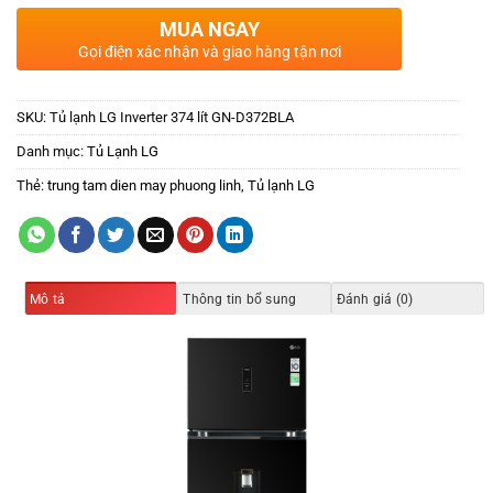
MUA NGAY
Gọi điện xác nhận và giao hàng tận nơi
SKU:
Tủ lạnh LG Inverter 374 lít GN-D372BLA
Danh mục:
Tủ Lạnh LG
Thẻ:
trung tam dien may phuong linh
,
Tủ lạnh LG
Mô tả
Thông tin bổ sung
Đánh giá (0)