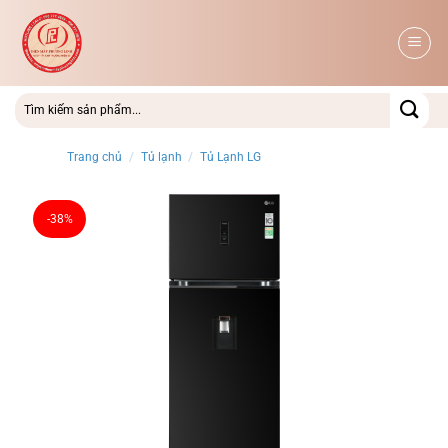
Bỏ
qua
nội
dung
Trang chủ
/
Tủ lạnh
/
Tủ Lạnh LG
-38%