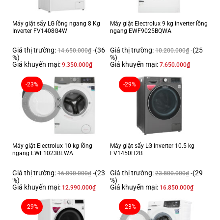
Hãng: LG
Thiết kế sang trọng, kiểu dáng hiện đại, nhỏ gọn
Máy giặt sấy LG lồng ngang 8 Kg
Máy giặt Electrolux 9 kg inverter lồng
Inverter FV1408G4W
ngang EWF9025BQWA
Tủ lạnh LG Inverter 374 lít GN-D372BLA sở hữu kiểu dáng thon gọn, gam
Giá thị trường:
(36
Giá thị trường:
(25
14.650.000
₫
10.200.000
₫
màu đen sang trọng kết hợp với mặt cửa tủ là thép không gỉ tạo được độ
%)
%)
bóng cao cho tủ. Là kiểu tủ ngăn đá trên quen thuộc nên dễ dàng kết hợp
Giá khuyến mại:
Giá khuyến mại:
9.350.000
₫
7.650.000
₫
với gian bếp của gia đình Việt.
-23%
-29%
Máy giặt Electrolux 10 kg lồng
Máy giặt sấy LG Inverter 10.5 kg
ngang EWF1023BEWA
FV1450H2B
Giá thị trường:
(23
Giá thị trường:
(29
16.890.000
₫
23.800.000
₫
%)
%)
Giá khuyến mại:
Giá khuyến mại:
12.990.000
₫
16.850.000
₫
Ngăn lấy nước bên ngoài, chế độ làm đá tự
-29%
-23%
động tiện lợi