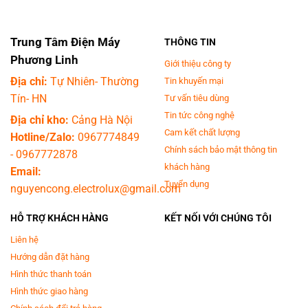
ứng đầy đủ các nhu cầu cơ bản của gia đình từ 3 - 4 thành viên.
Trung Tâm Điện Máy
THÔNG TIN
Phương Linh
Giới thiệu công ty
Địa chỉ:
Tự Nhiên- Thường
Tin khuyến mại
Tín- HN
Tư vấn tiêu dùng
Tin tức công nghệ
Địa chỉ kho:
Cảng Hà Nội
Cam kết chất lượng
Hotline/Zalo:
0967774849
Chính sách bảo mật thông tin
-
0967772878
khách hàng
Email:
Công nghệ Smart Inverter vận hành êm ái, giảm
Tuyển dụng
nguyencong.electrolux@gmail.com
thiểu tiếng ồn
HỖ TRỢ KHÁCH HÀNG
KẾT NỐI VỚI CHÚNG TÔI
Công nghệ giúp tủ lạnh gia đình bạn tiết kiệm tối đa 36% năng lượng sử
Liên hệ
dụng, từ đó tiết kiệm tiền điện khi sử dụng. Ngoài ra, cơ chế vận hành
êm ái giúp bạn không bị ảnh hưởng bởi tiếng ồn phát ra từ tủ lạnh và tăng
Hướng dẫn đặt hàng
cường độ bền cho sản phẩm.
Hình thức thanh toán
Hình thức giao hàng