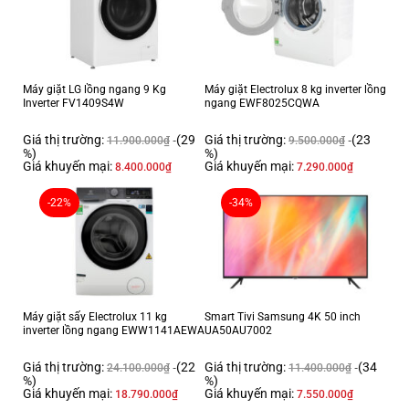
Tủ lạnh loại 2 cửa này được trang bị cần gạt lấy nước bên ngoài, giúp
bạn dễ dàng trong việc sử dụng nước lạnh mà không phải mở tủ, tránh
lãng phí hơi lạnh. Bên cạnh đó, nhờ chế độ làm đá tự động, người dùng
chỉ cần châm nước 1 lần là có được nhiều mẻ đá để sử dụng, không còn
Máy giặt LG lồng ngang 9 Kg
Máy giặt Electrolux 8 kg inverter lồng
phải tốn quá nhiều thời gian châm từng khay nước.
Inverter FV1409S4W
ngang EWF8025CQWA
Giá thị trường:
(29
Giá thị trường:
(23
11.900.000
₫
9.500.000
₫
%)
%)
Giá khuyến mại:
Giá khuyến mại:
8.400.000
₫
7.290.000
₫
-22%
-34%
Máy giặt sấy Electrolux 11 kg
Smart Tivi Samsung 4K 50 inch
inverter lồng ngang EWW1141AEWA
UA50AU7002
Dung tích sử dụng 374 lít, phù hợp với gia đình 3 -
4 người
Giá thị trường:
(22
Giá thị trường:
(34
24.100.000
₫
11.400.000
₫
%)
%)
Giá khuyến mại:
Giá khuyến mại:
Với dung tích ngăn đá là
18.790.000
88 lít
và ngăn lạnh là
₫
286 lít
, tủ lạnh LG sẽ đáp
7.550.000
₫