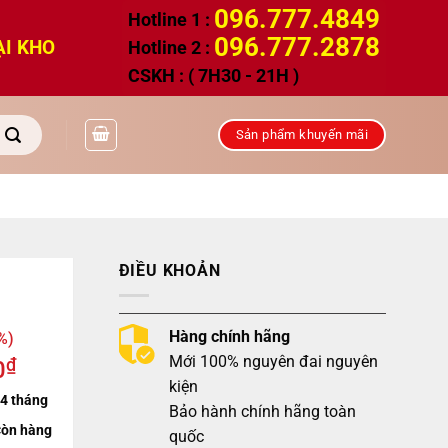
096.777.4849
Hotline 1 :
096.777.2878
ẠI KHO
Hotline 2 :
CSKH : ( 7H30 - 21H )
Sản phẩm khuyến mãi
ĐIỀU KHOẢN
Hàng chính hãng
%)
Mới 100% nguyên đai nguyên
₫
0
kiện
4 tháng
Bảo hành chính hãng toàn
òn hàng
quốc