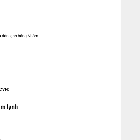
u dàn lạnh bằng Nhôm
TCVN:
àm lạnh
:
o