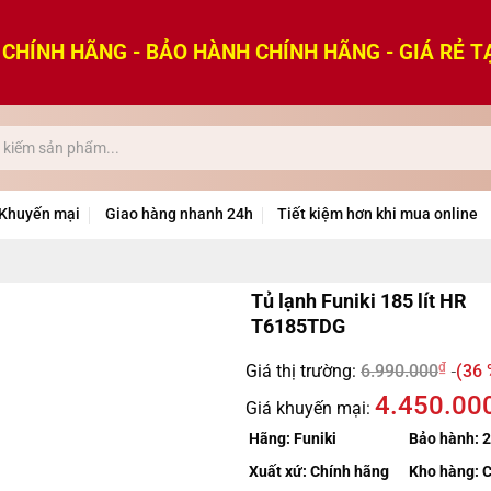
CHÍNH HÃNG - BẢO HÀNH CHÍNH HÃNG - GIÁ RẺ T
Khuyến mại
Giao hàng nhanh 24h
Tiết kiệm hơn khi mua online
Tủ lạnh Funiki 185 lít HR
T6185TDG
₫
Giá thị trường:
6.990.000
(36 
4.450.00
Giá khuyến mại:
Hãng:
Funiki
Bảo hành:
2
Xuất xứ:
Chính hãng
Kho hàng:
C