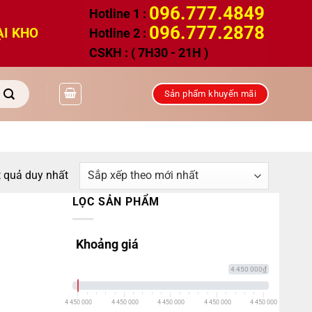
096.777.4849
Hotline 1 :
096.777.2878
ẠI KHO
Hotline 2 :
CSKH : ( 7H30 - 21H )
Sản phẩm khuyến mãi
t quả duy nhất
LỌC SẢN PHẨM
Khoảng giá
4 450 000₫
4 450 000
4 450 000
4 450 000
4 450 000
4 450 000