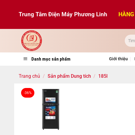
Bỏ
qua
Trung Tâm Điện Máy Phương Linh
HÀNG 
nội
dung
Danh mục sản phẩm
Giới thiệu
Trang chủ
/
Sản phẩm Dung tích
/
185l
-36%