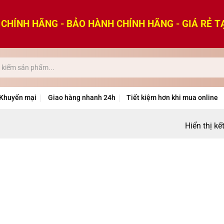
CHÍNH HÃNG - BẢO HÀNH CHÍNH HÃNG - GIÁ RẺ T
Khuyến mại
Giao hàng nhanh 24h
Tiết kiệm hơn khi mua online
Hiển thị kế