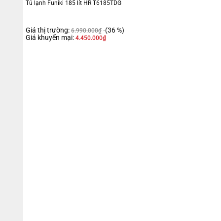
Tủ lạnh Funiki 185 lít HR T6185TDG
Giá thị trường:
(36 %)
6.990.000
₫
Giá khuyến mại:
4.450.000
₫