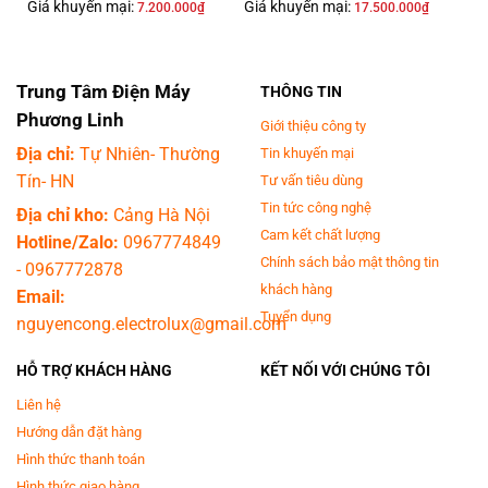
Giá khuyến mại:
Giá khuyến mại:
7.200.000
₫
17.500.000
₫
trước dải màu sắc hiển thị rộng lớn và rực rỡ. Đắm chìm trong từng
khung hình sống động và chân thực như bước ra từ cuộc sống.
Trung Tâm Điện Máy
THÔNG TIN
Phương Linh
Giới thiệu công ty
Địa chỉ:
Tự Nhiên- Thường
Tin khuyến mại
Tín- HN
Tư vấn tiêu dùng
Tin tức công nghệ
Địa chỉ kho:
Cảng Hà Nội
Cam kết chất lượng
Hotline/Zalo:
0967774849
Chính sách bảo mật thông tin
-
0967772878
khách hàng
Email:
Tuyển dụng
nguyencong.electrolux@gmail.com
Cảm Nhận Màu Sắc Chân Thực Trong Khung Hình 4K Sống Động
Bộ Xử
HỖ TRỢ KHÁCH HÀNG
KẾT NỐI VỚI CHÚNG TÔI
Lý Crystal 4K - Nâng cấp mọi nội dung bạn yêu thích lên chuẩn 4K ấn
tượng. Chiêm ngưỡng sắc màu hiển thị sống động và chân thực với công
Liên hệ
nghệ Color Mapping tiên tiến.
Hướng dẫn đặt hàng
Hình thức thanh toán
Hình thức giao hàng