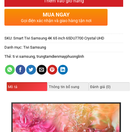
Thêm vào giỏ hàng
MUA NGAY
Gọi điện xác nhận và giao hàng tận nơi
SKU:
Smart Tivi Samsung 4K 65 inch 65DU7700 Crystal UHD
Danh mục:
Tivi Samsung
Thẻ:
ti vi samsung
,
trungtamdienmayphuonglinh
Mô tả
Thông tin bổ sung
Đánh giá (0)