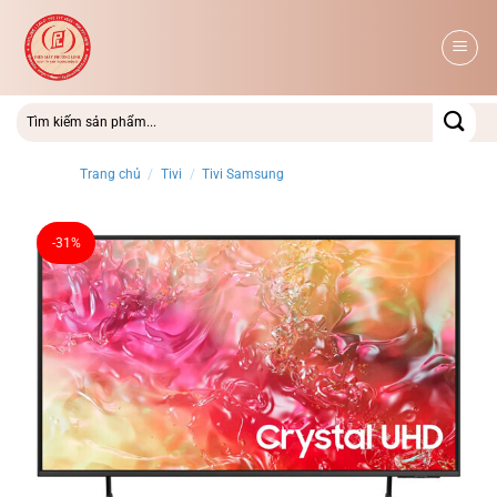
Bỏ
qua
nội
dung
Trang chủ
/
Tivi
/
Tivi Samsung
-31%