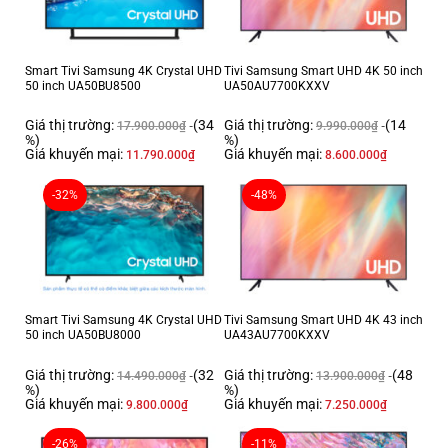
Việt
Remote Control App
Chơi game trên tivi
Smart Tivi Samsung 4K Crystal UHD
Tivi Samsung Smart UHD 4K 50 inch
Trợ lý ảo Bixby (Tizen OS)
50 inch UA50BU8500
UA50AU7700KXXV
Tìm kiếm bằng giọng nói (có hỗ
trợ tiếng Việt)
Tiện Ích:
Giá thị trường:
(34
Giá thị trường:
(14
17.900.000
₫
9.990.000
₫
Chiếu điện thoại lên TV (không
%)
%)
dây)
Giá khuyến mại:
Giá khuyến mại:
11.790.000
₫
8.600.000
₫
Điều khiển được bằng điện thoại
-32%
-48%
Crystal Processor 4K
HDR (High Dynamic Range)
HDR 10+
Công nghệ hình ảnh:
UHD Dimming
Contrast Enhancer
Smart Tivi Samsung 4K Crystal UHD
Tivi Samsung Smart UHD 4K 43 inch
Adaptive Sound
50 inch UA50BU8000
UA43AU7700KXXV
Q – Symphony
Công nghệ âm thanh:
Object Tracking Sound – OTS Lite
Giá thị trường:
(32
Giá thị trường:
(48
14.490.000
₫
13.900.000
₫
%)
%)
Giá khuyến mại:
Giá khuyến mại:
20W
9.800.000
₫
7.250.000
₫
Tổng công suất loa:
24 tháng
Bảo hành
-26%
-11%