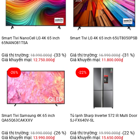
Smart Tivi NanoCell LG 4K 65 inch
Smart Tivi LG 4K 65 inch 65UT8050PSB
65NANO81TSA
Giá thị trường:
(33 %)
Giá thị trường:
(31 %)
18.990.000
₫
16.990.000
₫
Giá khuyến mại:
Giá khuyến mại:
12.750.000
₫
11.800.000
₫
-26%
-22%
Smart Tivi Samsung 4K 65 inch
Tủ lạnh Sharp Inverter 572 lít Multi Door
QA65Q63CAKXXV
SJ-FX640V-SL
Giá thị trường:
(26 %)
Giá thị trường:
(22 %)
18.990.000
₫
19.990.000
₫
Giá khuyến mại:
Giá khuyến mại:
13.990.000
₫
15.650.000
₫