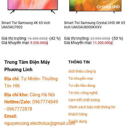
Smart Tivi Samsung 4K 65 inch
Smart Tivi Samsung Crystal UHD 4K 65
UA65AU7002
inch UA65AU8000KXXV
Giá thị trường:
(42 %)
Giá thị trường:
(53 %)
16.400.000
₫
23.900.000
₫
Giá khuyến mại:
Giá khuyến mại:
9.550.000
₫
11.200.000
₫
Trung Tâm Điện Máy
THÔNG TIN
Phương Linh
Giới thiệu công ty
Địa chỉ:
Tự Nhiên- Thường
Tin khuyến mại
Tín- HN
Tư vấn tiêu dùng
Tin tức công nghệ
Địa chỉ kho:
Cảng Hà Nội
Cam kết chất lượng
Hotline/Zalo:
0967774849
Chính sách bảo mật thông tin
-
0967772878
khách hàng
Email:
Tuyển dụng
nguyencong.electrolux@gmail.com