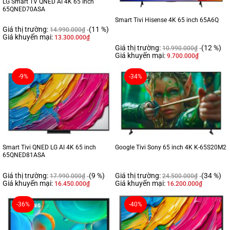
LG Smart TV QNED AI 4K 65 Inch
65QNED70ASA
Smart Tivi Hisense 4K 65 inch 65A6Q
Giá thị trường:
(11 %)
14.990.000
₫
Giá khuyến mại:
13.300.000
₫
Giá thị trường:
(12 %)
10.990.000
₫
Giá khuyến mại:
9.700.000
₫
-9%
-34%
Smart Tivi QNED LG AI 4K 65 inch
Google Tivi Sony 65 inch 4K K-65S20M2
65QNED81ASA
Giá thị trường:
(9 %)
Giá thị trường:
(34 %)
17.990.000
₫
24.500.000
₫
Giá khuyến mại:
Giá khuyến mại:
16.450.000
₫
16.200.000
₫
-36%
-40%