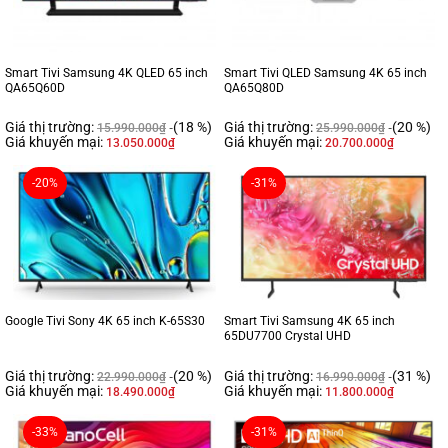
Smart Tivi Samsung 4K QLED 65 inch
Smart Tivi QLED Samsung 4K 65 inch
QA65Q60D
QA65Q80D
Giá thị trường:
(18 %)
Giá thị trường:
(20 %)
15.990.000
₫
25.990.000
₫
Giá khuyến mại:
Giá khuyến mại:
13.050.000
₫
20.700.000
₫
-20%
-31%
Google Tivi Sony 4K 65 inch K-65S30
Smart Tivi Samsung 4K 65 inch
65DU7700 Crystal UHD
Giá thị trường:
(20 %)
Giá thị trường:
(31 %)
22.990.000
₫
16.990.000
₫
Giá khuyến mại:
Giá khuyến mại:
18.490.000
₫
11.800.000
₫
-33%
-31%