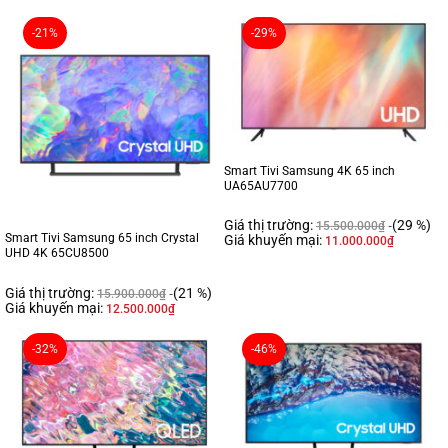
-21%
-29%
Smart Tivi Samsung 4K 65 inch
UA65AU7700
Giá thị trường:
(29 %)
15.500.000
₫
Smart Tivi Samsung 65 inch Crystal
Giá khuyến mại:
11.000.000
₫
UHD 4K 65CU8500
Giá thị trường:
(21 %)
15.900.000
₫
Giá khuyến mại:
12.500.000
₫
-32%
-46%