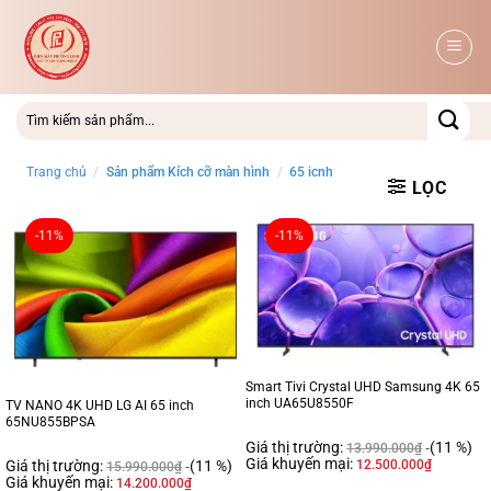
Bỏ
qua
nội
dung
Trang chủ
/
Sản phẩm Kích cỡ màn hình
/
65 icnh
LỌC
-11%
-11%
Smart Tivi Crystal UHD Samsung 4K 65
inch UA65U8550F
TV NANO 4K UHD LG AI 65 inch
65NU855BPSA
Giá thị trường:
(11 %)
13.990.000
₫
Giá khuyến mại:
12.500.000
₫
Giá thị trường:
(11 %)
15.990.000
₫
Giá khuyến mại:
14.200.000
₫