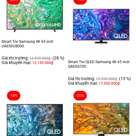
Smart Tivi Samsung 4K 65 inch
UA65DU8000
Giá thị trường:
(28 %)
16.990.000
₫
Smart Tivi QLED Samsung 4K 65 inch
Giá khuyến mại:
12.150.000
₫
QA65Q70D
Giá thị trường:
(15 %)
19.990.000
₫
Giá khuyến mại:
17.050.000
₫
-18%
-20%