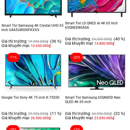
Smart Tivi LG QNED AI 4K 65 Inch
Smart Tivi Samsung 4K Crystal UHD 65
65QNED80ASA
inch UA65U8000FKXXV
Giá thị trường:
(40 %)
24.500.000
₫
Giá thị trường:
(36 %)
19.900.000
₫
Giá khuyến mại:
14.800.000
₫
Giá khuyến mại:
12.650.000
₫
-11%
-32%
Google Tivi Sony 4K 75 inch K-75S30
Smart Tivi Samsung 65QN85D Neo
QLED 4K 65 inch
Giá thị trường:
(11 %)
Giá thị trường:
(32 %)
29.900.000
₫
34.990.000
₫
Giá khuyến mại:
Giá khuyến mại:
26.500.000
₫
23.850.000
₫
-28%
-15%