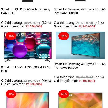
Smart Tivi QLED 4K 65 inch Samsung
Smart Tivi Samsung 4K Crystal UHD 65
QA65Q60B
inch UA65BU8500
Giá thị trường:
(32 %)
Giá thị trường:
(46 %)
18.990.000
₫
28.400.000
₫
Giá khuyến mại:
Giá khuyến mại:
12.950.000
₫
15.340.000
₫
-46%
-44%
Smart Tivi Samsung 4K Crystal UHD 65
Smart Tivi LG 65UA7350PSB AI 4K 65
inch UA65BU8000
inch
Giá thị trường:
(44 %)
20.400.000
₫
Giá thị trường:
(46 %)
Giá khuyến mại:
22.400.000
₫
11.400.000
₫
Giá khuyến mại:
12.000.000
₫
-42%
-53%