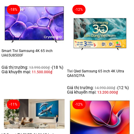
-18%
-12%
Smart Tivi Samsung 4K 65 inch
UA65U8500F
Giá thị trường:
(18 %)
13.990.000
₫
Tivi Qled Samsung 65 inch 4K Ultra
Giá khuyến mại:
11.500.000
₫
QA65Q7FA
Giá thị trường:
(12 %)
14.990.000
₫
Giá khuyến mại:
13.200.000
₫
-11%
-12%