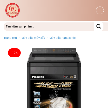
Bỏ
qua
nội
dung
Trang chủ
/
Máy giặt, máy sấy
/
Máy giặt Panasonic
-10%