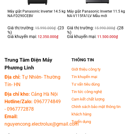
Quần áo sạch và thơm mát hơn sau mỗi lần giặt. Công nghệ giặt mạnh
mẽ giúp đơn giản hóa công việc giặt giũ, không cần giặt tay trước khi cho
Máy giặt Panasonic Inverter 14.5 kg
Máy giặt Panasonic Inverter 11.5 kg
vào máy. Dễ dàng giữ cho quần áo luôn sạch sẽ thơm tho mỗi ngày chỉ
NA-FD290CEBV
NA-V115FA1LV Mẫu mới
với một lần giặt.
Giá thị trường:
(23
Giá thị trường:
(28
15.990.000
₫
15.990.000
₫
%)
%)
Giá khuyến mại:
Giá khuyến mại:
12.350.000
₫
11.500.000
₫
Trung Tâm Điện Máy
THÔNG TIN
Phương Linh
Giới thiệu công ty
Địa chỉ:
Tự Nhiên- Thường
Tin khuyến mại
Tín- HN
Tư vấn tiêu dùng
Tin tức công nghệ
Địa chỉ kho:
Cảng Hà Nội
Thiết kế đẹp và phong cách
Cam kết chất lượng
Hotline/Zalo:
0967774849
Nâng cấp không gian của gia đình bạn với thiết kế bóng bẩy và nắp kính
Chính sách bảo mật thông tin
-
0967772878
phẳng không khung viền với bảng điều khiển dễ sử dụng. Là một nét bổ
khách hàng
Email:
sung hoàn hảo cho bất kỳ không gian sống nào, biến công việc giặt giũ
Tuyển dụng
nguyencong.electrolux@gmail.com
quần áo trở thành một trải nghiệm đầy phong cách và thú vị.