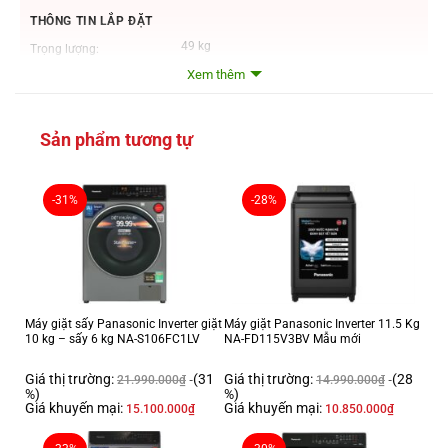
THÔNG TIN LẮP ĐẶT
49 kg
Trọng lượng:
Xem thêm
Cao 111.2 cm – Ngang 64 cm – Sâu 70.5 cm
Kích thước:
Chiều dài ống cấp
1m
nước:
Sản phẩm tương tự
Chiều dài ống thoát
Đang cập nhật
nước:
ĐẶC ĐIỂM SẢN PHẨM
-31%
-28%
Cửa trên
Kiểu máy giặt:
Inverter
Loại máy giặt:
16.5Kg
Khối lượng giặt:
Tốc độ quay vắt
700 vòng/phút
Máy giặt sấy Panasonic Inverter giặt
Máy giặt Panasonic Inverter 11.5 Kg
(vòng/ phút):
10 kg – sấy 6 kg NA-S106FC1LV
NA-FD115V3BV Mẫu mới
Truyền động gián tiếp (dây Curoa)
Truyền động:
Giá thị trường:
(31
Giá thị trường:
(28
21.990.000
₫
14.990.000
₫
Song ngữ Anh – Việt nút nhấn có màn hình
%)
%)
Bảng điều khiển:
hiển thị
Giá khuyến mại:
Giá khuyến mại:
15.100.000
₫
10.850.000
₫
Hiệu suất sử dụng
Đang cập nhật
điện: