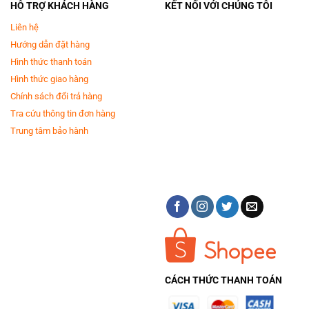
HỖ TRỢ KHÁCH HÀNG
KẾT NỐI VỚI CHÚNG TÔI
Liên hệ
Hướng dẫn đặt hàng
Hình thức thanh toán
Hình thức giao hàng
Chính sách đổi trả hàng
Tra cứu thông tin đơn hàng
Lớp bọt mịn giúp đánh bay vết bẩn
Trung tâm bảo hành
Hệ thống Active Foam tạo nên lớp bọt siêu mịn và đậm đặc, giúp thấm
sâu vào từng sợi vải, dễ dàng đánh bay cả những vết bẩn cứng đầu, đem
lại hiệu quả sạch sâu tốt nhất.
CÁCH THỨC THANH TOÁN