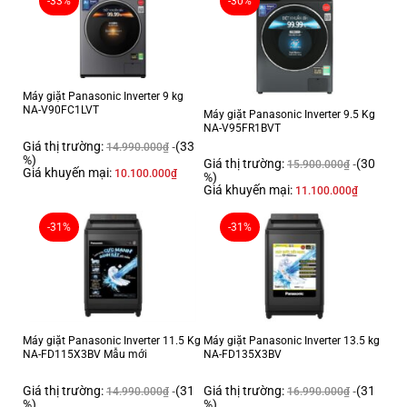
-33%
-30%
CÔNG NGHỆ
Giặt thường
Giặt nhanh
Đồ trẻ em
Máy giặt Panasonic Inverter 9 kg
Giặt nhẹ
NA-V90FC1LVT
Máy giặt Panasonic Inverter 9.5 Kg
Tiết kiệm nước
NA-V95FR1BVT
Vệ sinh lồng giặt
Chương trình:
Giá thị trường:
(33
14.990.000
₫
%)
Giặt ngâm
Giá thị trường:
(30
15.900.000
₫
Giá khuyến mại:
10.100.000
₫
%)
Sấy gió 90 phút
Giá khuyến mại:
11.100.000
₫
Gỡ rối tự động
Chăn màn
-31%
-31%
Tính năng Stain Master+ kết hợp hơi nước
Cảm biến ECONAVI
Tính năng giặt nước nóng Stain Master + kết
hợp hơi nước
Công nghệ giặt:
Xoáy nước siêu mạnh Water Bazooka
Máy giặt Panasonic Inverter 11.5 Kg
Máy giặt Panasonic Inverter 13.5 kg
Hệ thống ActiveFoam
NA-FD115X3BV Mẫu mới
NA-FD135X3BV
Tự động vệ sinh lồng giặt
Giá thị trường:
(31
Giá thị trường:
(31
14.990.000
₫
16.990.000
₫
Khóa trẻ em
%)
%)