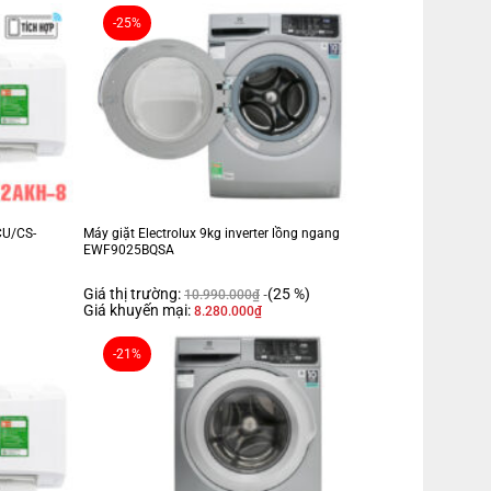
-25%
CU/CS-
Máy giặt Electrolux 9kg inverter lồng ngang
EWF9025BQSA
Giá thị trường:
(25 %)
10.990.000
₫
Giá khuyến mại:
8.280.000
₫
-21%