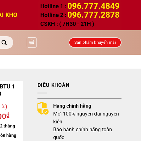
096.777.4849
Hotline 1 :
096.777.2878
ẠI KHO
Hotline 2 :
CSKH : ( 7H30 - 21H )
Sản phẩm khuyến mãi
ĐIỀU KHOẢN
 BTU 1
8
Hàng chính hãng
 %)
Mới 100% nguyên đai nguyên
₫
00
kiện
2 tháng
Bảo hành chính hãng toàn
òn hàng
quốc