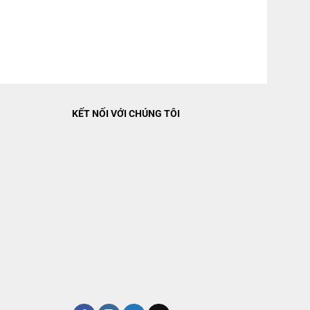
 như tiết kiệm điện tối đa lên tới 65% so với những dòng điều hòa
KẾT NỐI VỚI CHÚNG TÔI