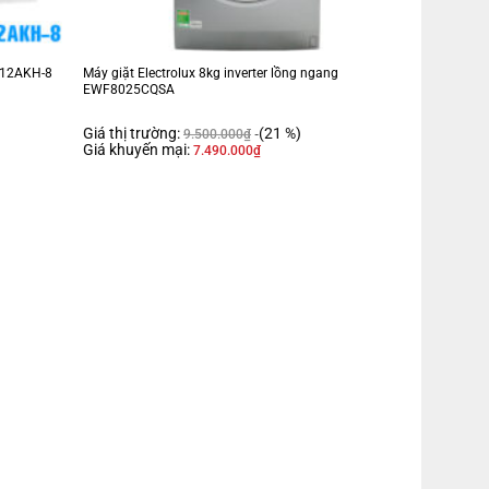
N12AKH-8
Máy giặt Electrolux 8kg inverter lồng ngang
EWF8025CQSA
Giá thị trường:
(21 %)
9.500.000
₫
Giá khuyến mại:
7.490.000
₫