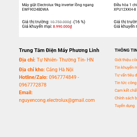
Trang bị công nghệ Inverter hiện đại
Máy giặt Electrolux 9kg inverter lồng ngang
Điều hòa 1 ch
EWF9024BDWA
XPU12XKH-8
Với sự trang bị công nghệ Inverter trên chiếc điều hòa Panasonic C
Giá thị trường:
(16 %)
Giá thị trườ
10.750.000
₫
Giá khuyến mại:
Giá khuyến 
8.990.000
₫
Trung Tâm Điện Máy Phương Linh
THÔNG TI
Địa chỉ:
Tự Nhiên- Thường Tín- HN
Giới thiệu cô
Tin khuyến 
Địa chỉ kho:
Cảng Hà Nội
Tư vấn tiêu 
Hotline/Zalo:
0967774849
-
Tin tức công
0967772878
thông thường.
Cam kết chất
Email:
Chính sách b
nguyencong.electrolux@gmail.com
Tuyển dụng