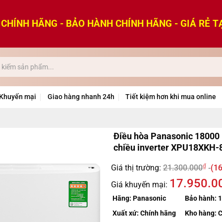
CHÍNH HÃNG - BẢO HÀNH CHÍNH HÃNG - GIÁ RẺ T
Khuyến mại
Giao hàng nhanh 24h
Tiết kiệm hơn khi mua online
Điều hòa Panasonic 18000
chiều inverter XPU18XKH-
₫
Giá thị trường:
21.300.000
(16
17.950.0
Giá khuyến mại:
Hãng:
Panasonic
Bảo hành:
1
Xuất xứ:
Chính hãng
Kho hàng:
C