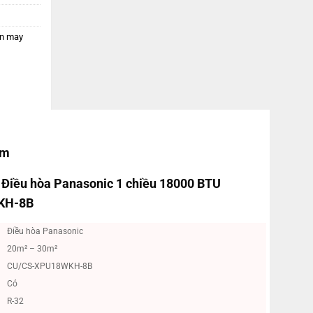
en may
ẩm
ết Điều hòa Panasonic 1 chiều 18000 BTU
KH-8B
Điều hòa Panasonic
20m² – 30m²
CU/CS-XPU18WKH-8B
Có
R-32