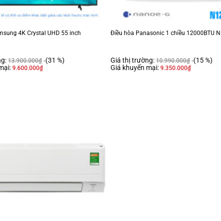
amsung 4K Crystal UHD 55 inch
Điều hòa Panasonic 1 chiều 12000BTU 
ng:
(31 %)
Giá thị trường:
(15 %)
13.900.000
₫
10.990.000
₫
mại:
Giá khuyến mại:
9.600.000
₫
9.350.000
₫