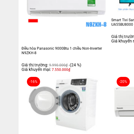
Smart Tivi S
UA55BU8000
Giá thị trườ
Giá khuyến 
Điều hòa Panasonic 9000Btu 1 chiều Non-Inverter
N9ZKH-8
Giá thị trường:
(24 %)
9.990.000
₫
Giá khuyến mại:
7.550.000
₫
-16%
-20%