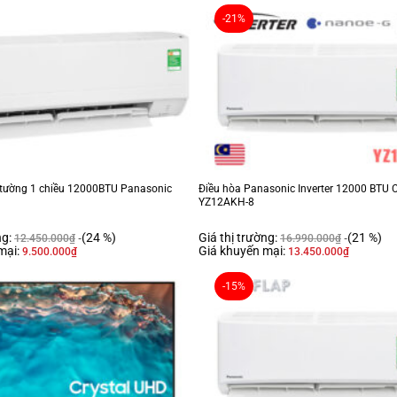
-21%
o tường 1 chiều 12000BTU Panasonic
Điều hòa Panasonic Inverter 12000 BTU 
YZ12AKH-8
ng:
(24 %)
Giá thị trường:
(21 %)
12.450.000
₫
16.990.000
₫
mại:
Giá khuyến mại:
9.500.000
₫
13.450.000
₫
-15%