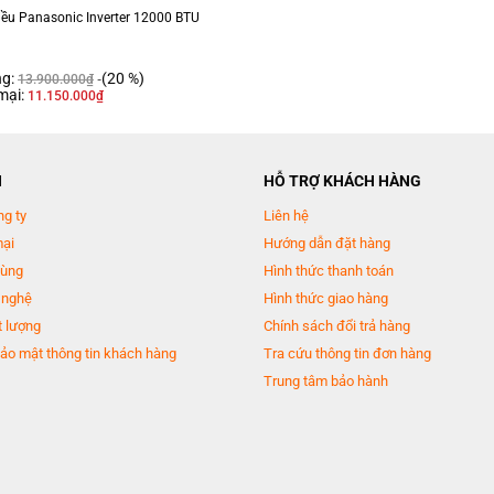
iều Panasonic Inverter 12000 BTU
U/CS-XPU18WKH-8B. Cùng với chế độ Eco thông minh, giúp kiể soát nhiệt độ. Cũng
ng:
(20 %)
13.900.000
₫
mại:
11.150.000
₫
N
HỖ TRỢ KHÁCH HÀNG
ng ty
Liên hệ
mại
Hướng dẫn đặt hàng
dùng
Hình thức thanh toán
 nghệ
Hình thức giao hàng
 lượng
Chính sách đổi trả hàng
ảo mật thông tin khách hàng
Tra cứu thông tin đơn hàng
Trung tâm bảo hành