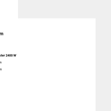
ẩm
ster 2400 W
m
mm