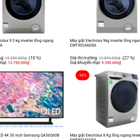
rolux 9.5 kg inverter lồng ngang
Máy giặt Electrolux 9kg inverter lồng nga
SA
EWF9024ADSA
ng:
(10 %)
Giá thị trường:
(27 %)
15.350.000
₫
12.890.000
₫
mại:
Giá khuyến mại:
13.790.000
₫
9.390.000
₫
-16%
LED 4K 50 inch Samsung QA50Q60B
Máy giặt Electrolux 8 Kg lồng ngang Inver
EWF8024ADSA