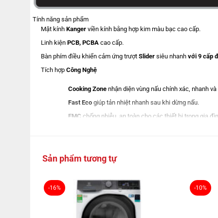
Tính năng sản phẩm
Mặt kính
Kanger
viền kính bằng hợp kim màu bạc cao cấp.
Linh kiện
PCB, PCBA
cao cấp.
Bàn phím điều khiển cảm ứng trượt
Slider
siêu nhanh
với 9 cấp 
Tích hợp
Công Nghệ
Cooking Zone
nhận diện vùng nấu chính xác, nhanh và
Fast Eco
giúp tản nhiệt nhanh sau khi dừng nấu.
EMC
chống nhiễu, an toàn cho các thiết bị trong gia đìn
Temperature Stability
ổn định và giữ cố định nhiệt độ
Continuous Heat Inverter
ổn định công suất của từng m
Double Inverter
biến tần
,
tiết kiệm
4
5%
điện năng
Sản phẩm tương tự
Chức năng
Tiện ích
-16%
-10%
Nấu nhanh
Booster
Keep-warm Function
giữ ấm thức ăn