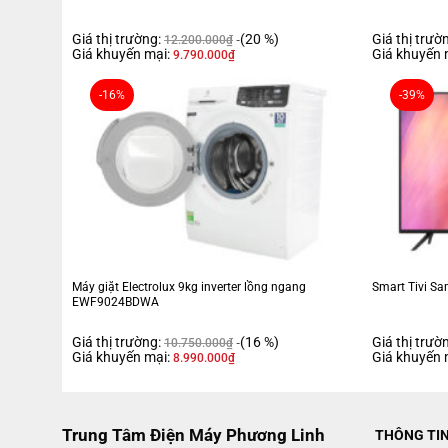
Giá thị trường:
(20 %)
Giá thị trườ
12.200.000
₫
Giá khuyến mại:
Giá khuyến 
9.790.000
₫
-16%
-39%
Máy giặt Electrolux 9kg inverter lồng ngang
Smart Tivi S
EWF9024BDWA
Giá thị trường:
(16 %)
Giá thị trườ
10.750.000
₫
Giá khuyến mại:
Giá khuyến 
8.990.000
₫
Trung Tâm Điện Máy Phương Linh
THÔNG TI