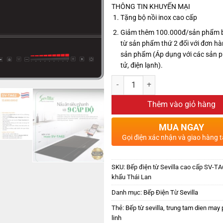
THÔNG TIN KHUYẾN MẠI
Tặng bộ nồi inox cao cấp
Giảm thêm 100.000đ/sản phẩm 
từ sản phẩm thứ 2 đối với đơn hà
sản phẩm (Áp dụng với các sản 
tử, điện lạnh).
Thêm vào giỏ hàng
MUA NGAY
Gọi điện xác nhận và giao hàng t
SKU:
Bếp điện từ Sevilla cao cấp SV-T
khẩu Thái Lan
Danh mục:
Bếp Điện Từ Sevilla
Thẻ:
Bếp từ sevilla
,
trung tam dien may
linh