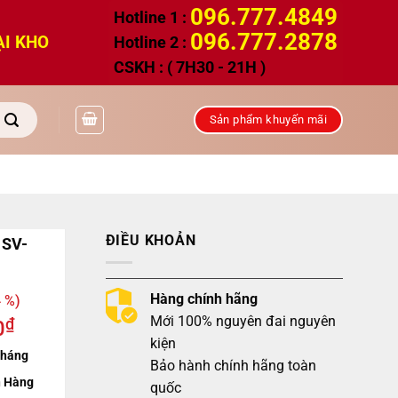
096.777.4849
Hotline 1 :
096.777.2878
ẠI KHO
Hotline 2 :
CSKH : ( 7H30 - 21H )
Sản phẩm khuyến mãi
ĐIỀU KHOẢN
 SV-
Hàng chính hãng
 %)
Mới 100% nguyên đai nguyên
₫
0
kiện
tháng
Bảo hành chính hãng toàn
 Hàng
quốc