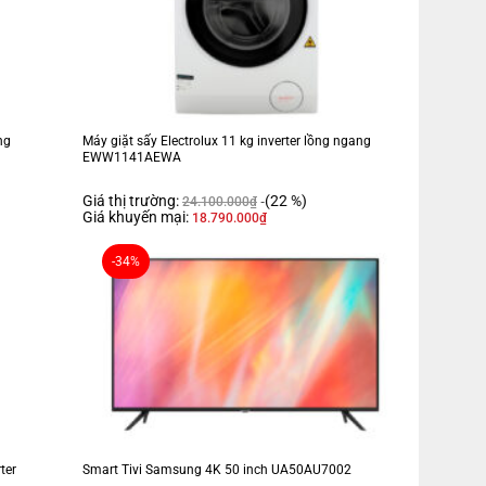
ng
Máy giặt sấy Electrolux 11 kg inverter lồng ngang
EWW1141AEWA
Giá thị trường:
(22 %)
24.100.000
₫
Giá khuyến mại:
18.790.000
₫
-34%
ter
Smart Tivi Samsung 4K 50 inch UA50AU7002