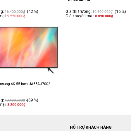
ng:
(42 %)
Giá thị trường:
(16 %)
16.400.000
₫
10.600.000
₫
mại:
Giá khuyến mại:
9.550.000
₫
8.890.000
₫
amsung 4K 55 inch UA55AU7002
ng:
(39 %)
13.400.000
₫
mại:
8.200.000
₫
N
HỖ TRỢ KHÁCH HÀNG