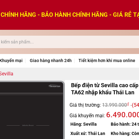
CHÍNH HÃNG - BẢO HÀNH CHÍNH HÃNG - GIÁ RẺ T
Khuyến mại
Giao hàng nhanh 24h
Tiết kiệm hơn khi mua online
evilla
Bếp điện từ Sevilla cao cấp
TA62 nhập khẩu Thái Lan
₫
Giá thị trường:
13.990.000
(54
6.490.00
Giá khuyến mại:
Hãng:
Sevilla
Bảo hành:
24 
Xuất xứ:
Thái Lan
Kho hàng:
Còn