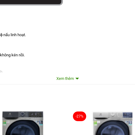
độ
nấu linh hoạt.
 không kén nồi.
h.
Xem thêm
ức nấu, sôi sôi liu diu giúp thức ăn chín đều hơn, thơm ngon hơn.
-27%