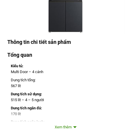
Thông tin chi tiết sản phẩm
Tổng quan
Kiểu tủ:
Multi Door – 4 cánh
Dung tích tổng:
567 lít
Dung tích sử dụng:
515 lít – 4 – 5 người
Dung tích ngăn đá:
170 lít
Dung tích ngăn lạnh:
Xem thêm
345 lít