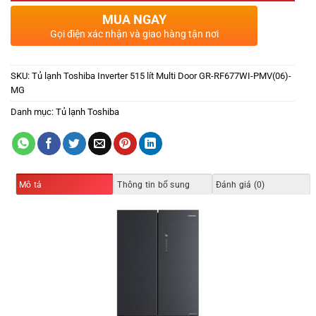
MUA NGAY
Gọi điện xác nhận và giao hàng tận nơi
SKU:
Tủ lạnh Toshiba Inverter 515 lít Multi Door GR-RF677WI-PMV(06)-
MG
Danh mục:
Tủ lạnh Toshiba
Mô tả
Thông tin bổ sung
Đánh giá (0)