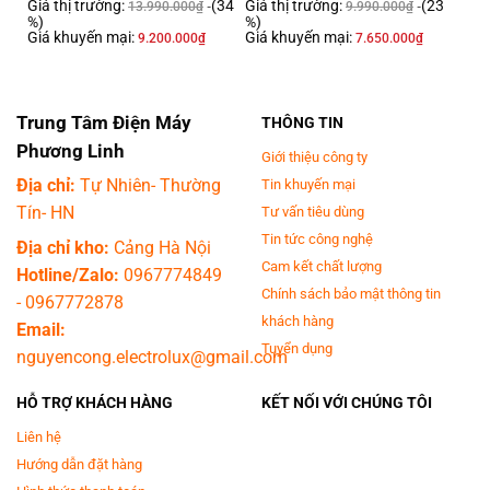
Giá thị trường:
(34
Giá thị trường:
(23
13.990.000
₫
9.990.000
₫
%)
%)
Giá khuyến mại:
Giá khuyến mại:
9.200.000
₫
7.650.000
₫
*Hình ảnh chỉ mang tính chất minh họa
Trung Tâm Điện Máy
THÔNG TIN
Ngăn lạnh
Phương Linh
Giới thiệu công ty
Địa chỉ:
Tự Nhiên- Thường
Tin khuyến mại
-
Dung tích chứa 345 lít
, bố trí khoa học với nhiều khay kệ, hỗ trợ phân
Tín- HN
Tư vấn tiêu dùng
loại và bảo quản thực phẩm dễ dàng.
Tin tức công nghệ
Ngăn đá
Địa chỉ kho:
Cảng Hà Nội
Cam kết chất lượng
Hotline/Zalo:
0967774849
-
Ngăn đá dung tích 170 lít
có cấu trúc ngăn kéo tiện dụng, cho phép cất
Chính sách bảo mật thông tin
-
0967772878
trữ thực phẩm đông lạnh gọn gàng và dễ thao tác.- Tủ lạnh giữ nhiệt ổn
khách hàng
Email:
định, hạn chế đóng tuyết và đảm bảo thực phẩm đông lạnh luôn trong
Tuyển dụng
trạng thái tốt nhất. Dễ dàng theo dõi lượng thực phẩm nhờ bố trí ngăn
nguyencong.electrolux@gmail.com
kéo trong suốt.
HỖ TRỢ KHÁCH HÀNG
KẾT NỐI VỚI CHÚNG TÔI
Liên hệ
Hướng dẫn đặt hàng