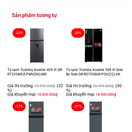
Chất liệu cửa tủ lạnh:
Mặt thép
Sản phẩm tương tự
Chất liệu khay ngăn lạnh:
Kính chịu lực
Chất liệu ống dẫn gas, dàn lạnh:
-32%
-30%
Ống dẫn gas bằng Sắt và Đồng – Lá tản nhiệt bằng Nhôm
Năm ra mắt:
12/2024
Sản xuất tại:
Trung Quốc
Tủ lạnh Toshiba Inverter 409 lít GR-
Tủ lạnh Toshiba Inverter 568 lít Side
RT535WEA-PMV(06)-MG
By Side GR-RS755WIA-PGV(22)-XK
Mức tiêu thụ điện năng
Giá thị trường:
(32
Giá thị trường:
(30
15.990.000
₫
26.990.000
₫
Công suất tiêu thụ công bố theo TCVN:
%)
%)
Giá khuyến mại:
Giá khuyến mại:
10.800.000
₫
18.900.000
₫
503 kWh/năm
Công nghệ tiết kiệm điện:
-17%
-21%
Origin Inverter
Công nghệ bảo quản và làm lạnh
Công nghệ làm lạnh: