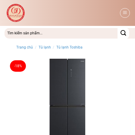
Bỏ
qua
nội
dung
Trang chủ
/
Tủ lạnh
/
Tủ lạnh Toshiba
-18%