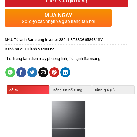
Thêm vào giỏ hàng
MUA NGAY
Gọi điện xác nhận và giao hàng tận nơi
SKU:
Tủ lạnh Samsung Inverter 382 lít RT38CG6584B1SV
Danh mục:
Tủ lạnh Samsung
Thẻ:
trung tam dien may phuong linh
,
Tủ Lạnh Samsung
Mô tả
Thông tin bổ sung
Đánh giá (0)