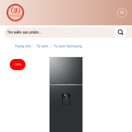
Bỏ
qua
nội
dung
Trang chủ
/
Tủ lạnh
/
Tủ lạnh Samsung
-39%