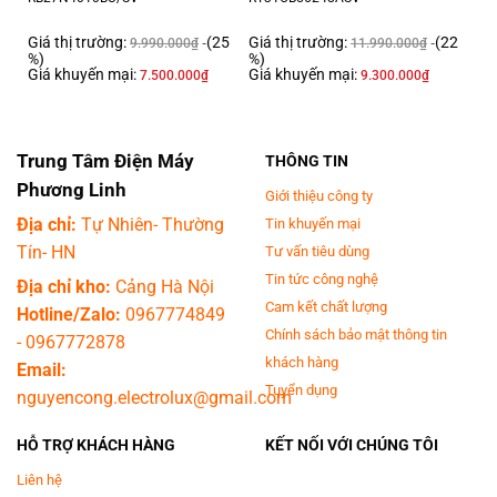
hợp để sử dụng trong hộ gia đình có từ 3 - 4 người.
Lưu ý: Khi mua tủ lạnh
Samsung Inverter 382 lít RT38CG6584B1SV
từ ngày 01/11/2022 sẽ
Giá thị trường:
(25
Giá thị trường:
(22
9.990.000
₫
11.990.000
₫
được bảo hành động cơ máy nén 20 năm. Các sản phẩm mua trước
%)
%)
Giá khuyến mại:
Giá khuyến mại:
7.500.000
₫
9.300.000
₫
ngày 01/11/2022 đều được bảo hành động cơ máy nén 10 năm.
Trung Tâm Điện Máy
THÔNG TIN
Phương Linh
Giới thiệu công ty
Địa chỉ:
Tự Nhiên- Thường
Tin khuyến mại
Tín- HN
Tư vấn tiêu dùng
Tin tức công nghệ
Địa chỉ kho:
Cảng Hà Nội
Cam kết chất lượng
Hotline/Zalo:
0967774849
Chính sách bảo mật thông tin
-
0967772878
* Hình ảnh chỉ mang tính chất minh họa
khách hàng
Email:
Ngăn lạnh
Tuyển dụng
nguyencong.electrolux@gmail.com
- Dung tích
289 lít
.- Có nhiều ngăn, kệ cho bạn dễ dàng bố trí các loại
HỖ TRỢ KHÁCH HÀNG
KẾT NỐI VỚI CHÚNG TÔI
thực phẩm, đồ uống gọn gàng tùy theo nhu cầu, thói quen của mình.
Trong đó có ngăn rau củ thiết kế dạng kéo đẩy ở vị trí dưới cùng của
Liên hệ
ngăn lạnh cho bạn đặt và lấy thực phẩm vào/ra thuận tiện.- Ở trên cùng