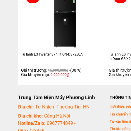
Tủ lạnh LG Inverter 374 lít GN-D372BLA
Tủ lạnh LG Inv
in-Door GR-X
Giá thị trường:
(38 %)
Giá thị trườ
15.990.000
₫
Giá khuyến mại:
Giá khuyến 
9.990.000
₫
Trung Tâm Điện Máy Phương Linh
THÔNG TI
Địa chỉ:
Tự Nhiên- Thường Tín- HN
Giới thiệu cô
Tin khuyến 
Địa chỉ kho:
Cảng Hà Nội
Tư vấn tiêu 
Hotline/Zalo:
0967774849
-
Tin tức công
0967772878