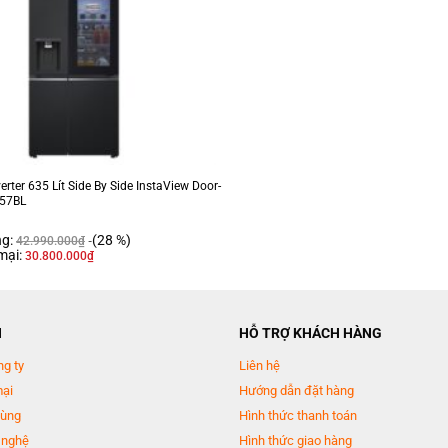
erter 635 Lít Side By Side InstaView Door-
257BL
ng:
(28 %)
42.990.000
₫
mại:
30.800.000
₫
N
HỖ TRỢ KHÁCH HÀNG
ng ty
Liên hệ
mại
Hướng dẫn đặt hàng
dùng
Hình thức thanh toán
 nghệ
Hình thức giao hàng