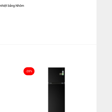
 nhiệt bằng Nhôm
TCVN:
-28%
àm lạnh
Flow
DoorCooling+ làm lạnh từ cánh cửa tủ
LINEARCooling
(Nhiệt độ dao động -2℃, 0℃, 3℃)
: