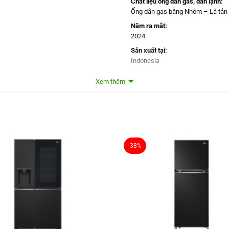
Chất liệu ống dẫn gas, dàn lạnh:
Ống dẫn gas bằng Nhôm – Lá tản
Năm ra mắt:
2024
Sản xuất tại:
Indonesia
Mức tiêu thụ điện năng
Xem thêm
Công suất tiêu thụ công bố theo 
386 kWh/năm
Công nghệ tiết kiệm điện:
Smart Inverter
-38%
Công nghệ bảo quản và l
Công nghệ làm lạnh:
Luồng khí lạnh đa chiều Multi Air 
Công nghệ bảo quản thực phẩm:
Ngăn đông mềm Fresh Converter 
Công nghệ kháng khuẩn, khử mùi