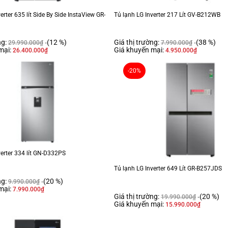
Bộ lọc khử mùi than hoạt tính
erter 635 lít Side By Side InstaView GR-
Tủ lạnh LG Inverter 217 Lít GV-B212WB
Tiện ích
Tiện ích:
ng:
(12 %)
Giá thị trường:
(38 %)
29.990.000
₫
7.990.000
₫
mại:
Giá khuyến mại:
Điều khiển từ xa LG ThinQ
Làm đô
26.400.000
₫
4.950.000
₫
Thông tin lắp đặt
-20%
Kích thước – Khối lượng:
Cao 172 cm – Ngang 60 cm – Sâu
Hãng:
LG
ch hợp với gia đình từ 3 đến 4 thành viên. Tủ còn sở hữu thiết kế ngăn đá dưới 
m điện năng hiệu quả.
verter 334 lít GN-D332PS
Tủ lạnh LG Inverter 649 Lít GR-B257JDS
ng:
(20 %)
9.990.000
₫
ng thêm nét sang trọng và tính thẩm mỹ cho không gian sử dụng như phòng khách,
mại:
7.990.000
₫
Giá thị trường:
(20 %)
, phù hợp cho các gia đình có từ
3 - 4 thành viên
.
19.990.000
₫
Giá khuyến mại:
15.990.000
₫