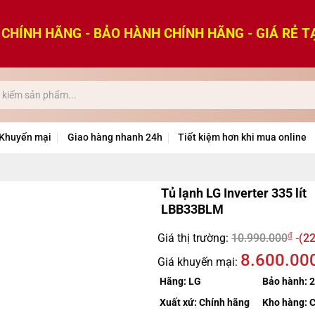
CHÍNH HÃNG - BẢO HÀNH CHÍNH HÃNG - GIÁ RẺ T
Khuyến mại
Giao hàng nhanh 24h
Tiết kiệm hơn khi mua online
Tủ lạnh LG Inverter 335 lít
LBB33BLM
₫
Giá thị trường:
10.990.000
(22
8.600.00
Giá khuyến mại:
Hãng:
LG
Bảo hành:
2
Xuất xứ:
Chính hãng
Kho hàng:
C