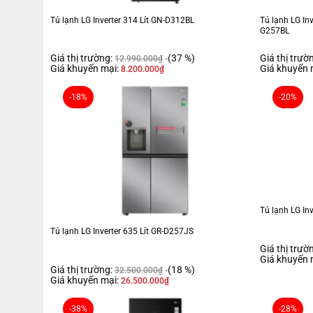
Tủ lạnh LG Inverter 314 Lít GN-D312BL
Tủ lạnh LG Inv
G257BL
Giá thị trường:
(37 %)
Giá thị trườ
12.990.000
₫
Giá khuyến mại:
Giá khuyến 
8.200.000
₫
-18%
-20%
Tủ lạnh LG Inverter 335 lít LBB33BLM dung tích sử dụng 335 lít thí
công nghệ Smart Inverter giúp tủ lạnh hoạt động êm ái vừa tiết kiệ
Tủ lạnh LG In
Tổng quan thiết kế
Tủ lạnh LG Inverter 635 Lít GR-D257JS
Giá thị trườ
- Tủ lạnh ngăn đá dưới mang những đường nét
thiết kế hiện đại
, tă
Giá khuyến 
Giá thị trường:
(18 %)
độ bền cao và dễ dàng vệ sinh.- Tủ lạnh có dung tích sử dụng
335 lít
32.500.000
₫
Giá khuyến mại:
26.500.000
₫
-38%
-28%