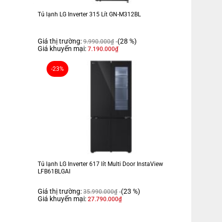
Tủ lạnh LG Inverter 315 Lít GN-M312BL
Giá thị trường:
(28 %)
9.990.000
₫
Giá khuyến mại:
ng nhanh
Cleaning Time (15 phút)
7.190.000
₫
-23%
 72 cm – Nặng 64 kg
tiện dụng, bề mặt tủ sử dụng chất liệu PCM mang lại độ bền cao và
Tủ lạnh LG Inverter 617 lít Multi Door InstaView
LFB61BLGAI
 phòng bếp.- Cửa tủ lạnh làm từ chất liệu
PCM màu đen
, đảm bảo
Giá thị trường:
(23 %)
35.990.000
₫
Giá khuyến mại:
27.790.000
₫