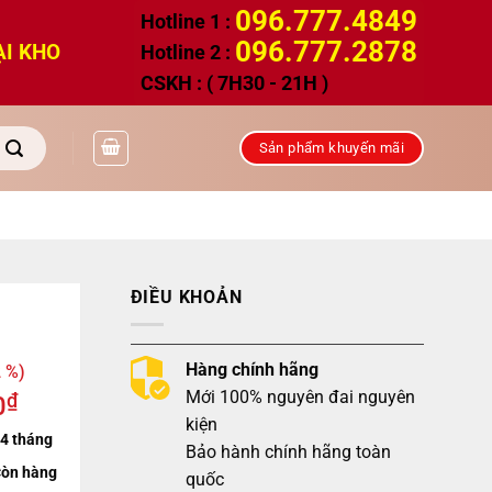
096.777.4849
Hotline 1 :
096.777.2878
ẠI KHO
Hotline 2 :
CSKH : ( 7H30 - 21H )
Sản phẩm khuyến mãi
ĐIỀU KHOẢN
Hàng chính hãng
 %)
Mới 100% nguyên đai nguyên
₫
0
kiện
4 tháng
Bảo hành chính hãng toàn
òn hàng
quốc