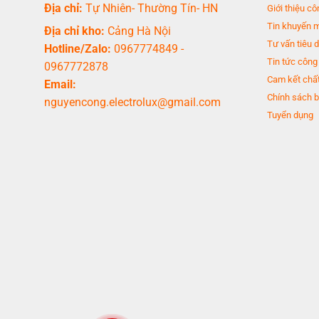
Địa chỉ:
Tự Nhiên- Thường Tín- HN
Giới thiệu cô
Tin khuyến 
Địa chỉ kho:
Cảng Hà Nội
Tư vấn tiêu 
Hotline/Zalo:
0967774849
-
minh họa
Tin tức công
0967772878
Ngăn lạnh
Cam kết chất
Email:
Chính sách b
nguyencong.electrolux@gmail.com
- Ngăn lạnh dung tích
208 lít
cho khả năng lưu trữ thoải mái các loại
Tuyển dụng
Ngăn đá
- Ngăn đá
58 lít
đáp ứng tốt nhu cầu trữ đông cơ bản như đá viên, 