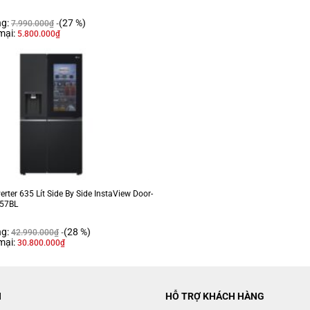
ng:
(27 %)
7.990.000
₫
mại:
5.800.000
₫
erter 635 Lít Side By Side InstaView Door-
257BL
ng:
(28 %)
42.990.000
₫
mại:
30.800.000
₫
N
HỖ TRỢ KHÁCH HÀNG