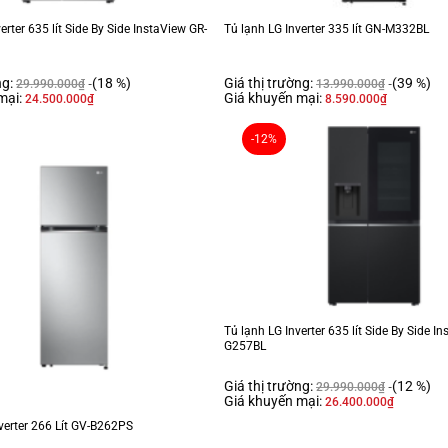
Bộ lọc khử mùi than hoạt tính
erter 635 lít Side By Side InstaView GR-
Tủ lạnh LG Inverter 335 lít GN-M332BL
Tiện ích
Tiện ích:
ng:
(18 %)
Giá thị trường:
(39 %)
29.990.000
₫
13.990.000
₫
mại:
Giá khuyến mại:
Khay đá di động
Chế độ cấp đông
24.500.000
₫
8.590.000
₫
Thông tin lắp đặt
-12%
Kích thước – Khối lượng:
Cao 168 cm – Ngang 55.5 cm – S
Hãng:
LG.
ruyền thống, tối ưu cho không gian bếp nhỏ với mức dung tích 266 lít, phù hợp 
ne chuyên biệt bảo quản thịt cá không cần rã đông, sản phẩm mang lại sự tiện n
Tủ lạnh LG Inverter 635 lít Side By Side I
G257BL
n hộ hoặc nhà có diện tích hạn chế.- Bề mặt kim loại sang trọng, khay ngăn làm từ
Giá thị trường:
(12 %)
hỏ hoặc người sống độc thân.
29.990.000
₫
Giá khuyến mại:
26.400.000
₫
verter 266 Lít GV-B262PS