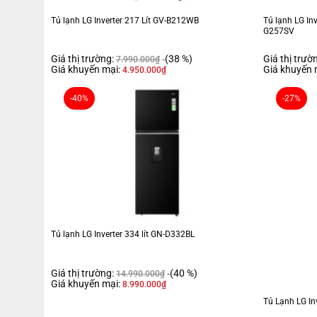
Tủ lạnh LG Inverter 217 Lít GV-B212WB
Tủ lạnh LG Inv
G257SV
Giá thị trường:
(38 %)
Giá thị trườ
7.990.000
₫
Giá khuyến mại:
Giá khuyến 
4.950.000
₫
-40%
-27%
Tủ lạnh LG Inverter 266 lít LTB26BLM sở hữu thiết kế ngăn đá trên t
Multi Air Flow, bộ lọc than hoạt tính khử mùi cùng ngăn Fresh 0 Zo
Tổng quan thiết kế
Tủ lạnh LG Inverter 334 lít GN-D332BL
- Kiểu tủ ngăn đá trên 2 cánh, thiết kế nhỏ gọn, dễ bố trí tại các că
Giá thị trường:
(40 %)
lít
với 58 lít ngăn đá và 208 lít ngăn lạnh – thích hợp cho gia đình n
14.990.000
₫
Giá khuyến mại:
8.990.000
₫
Tủ Lạnh LG In