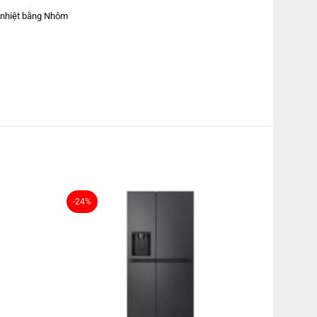
 nhiệt bằng Nhôm
TCVN:
-24%
àm lạnh
Flow
LINEARCooling
á 0℃
: