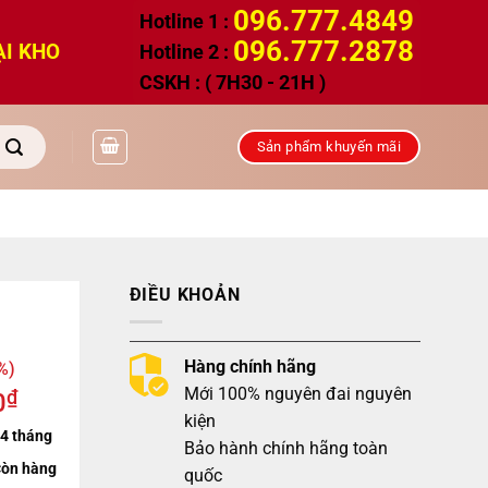
096.777.4849
Hotline 1 :
096.777.2878
ẠI KHO
Hotline 2 :
CSKH : ( 7H30 - 21H )
Sản phẩm khuyến mãi
ĐIỀU KHOẢN
Hàng chính hãng
%)
Mới 100% nguyên đai nguyên
₫
0
kiện
4 tháng
Bảo hành chính hãng toàn
òn hàng
quốc