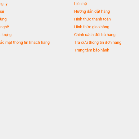
ng ty
Liên hệ
mại
Hướng dẫn đặt hàng
dùng
Hình thức thanh toán
 nghệ
Hình thức giao hàng
 lượng
Chính sách đổi trả hàng
ảo mật thông tin khách hàng
Tra cứu thông tin đơn hàng
 thực phẩm tươi sống và đóng gói.
Trung tâm bảo hành
thực phẩm đông lạnh và kem.