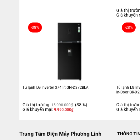
Giá thị trườ
Giá khuyến 
-38%
-28%
Tủ lạnh LG Inverter 374 lít GN-D372BLA
Tủ lạnh LG Inv
in-Door GR-X
Giá thị trường:
(38 %)
Giá thị trườ
15.990.000
₫
Giá khuyến mại:
Giá khuyến 
9.990.000
₫
Trung Tâm Điện Máy Phương Linh
THÔNG TI