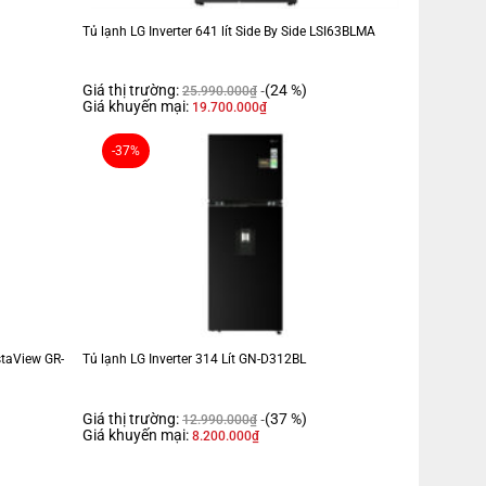
Tủ lạnh LG Inverter 641 lít Side By Side LSI63BLMA
Giá thị trường:
(24 %)
25.990.000
₫
Giá khuyến mại:
 nhanh
19.700.000
₫
-37%
âu 63.7 cm – Nặng 48 kg
cho hộ gia đình từ 2 - 3 người. Với công nghệ làm lạnh đa chiều
ghi và bảo quản thực phẩm tối ưu trong tầm tay.
nstaView GR-
Tủ lạnh LG Inverter 314 Lít GN-D312BL
 kính cường lực chắc chắn và chịu lực tốt.-
Dung tích sử dụng 266
Giá thị trường:
(37 %)
12.990.000
₫
Giá khuyến mại:
8.200.000
₫