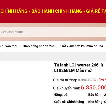
CHÍNH HÃNG - BẢO HÀNH CHÍNH HÃNG - GIÁ RẺ T
Khuyến mại
Giao hàng nhanh 24h
Tiết kiệm hơn khi mua online
Tủ lạnh LG Inverter 266 lít
LTB26BLM Mẫu mới
₫
Giá thị trường:
8.990.000
(29 
6.350.00
Giá khuyến mại:
Hãng:
LG
Bảo hành:
2
Xuất xứ:
Chính hãng
Kho hàng:
C