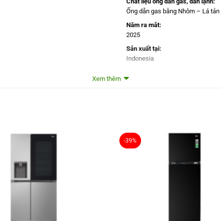
Chất liệu ống dẫn gas, dàn lạnh:
Ống dẫn gas bằng Nhôm – Lá tản
Năm ra mắt:
2025
Sản xuất tại:
Indonesia
Mức tiêu thụ điện năng
Xem thêm
Công suất tiêu thụ công bố theo 
355 kWh/năm
Công nghệ tiết kiệm điện:
Smart Inverter
-39%
Công nghệ bảo quản và l
Công nghệ làm lạnh:
Luồng khí lạnh đa chiều Multi Air 
Công nghệ bảo quản thực phẩm:
Ngăn Fresh 0 Zone – Ngăn thịt c
Công nghệ kháng khuẩn, khử mùi