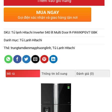
Thêm vào giỏ hàng
MUA NGAY
Gọi điện xác nhận và giao hàng tận nơi
SKU:
Tủ lạnh Hitachi Inverter 540 lít Multi Door R-FW690PGV7 GBK
Danh mục:
Tủ Lạnh Hitachi
Thẻ:
trungtamdienmayphuonglinh
,
Tủ Lạnh Hitachi
Mô tả
Thông tin bổ sung
Đánh giá (0)