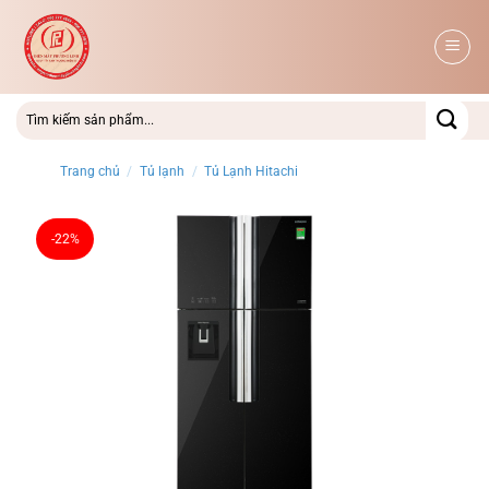
Bỏ
qua
nội
dung
Trang chủ
/
Tủ lạnh
/
Tủ Lạnh Hitachi
-22%