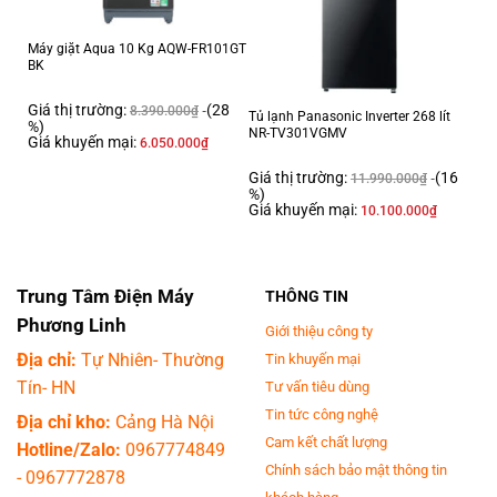
540 lít R-FW690PGV7 GBK từ ngày 01/12/2022 sẽ được bảo hành động
cơ máy nén 10 năm và bảo hành máy 2 năm. Các sản phẩm mua trước
Máy giặt Aqua 10 Kg AQW-FR101GT
ngày 01/12/2022 đều được bảo hành động cơ máy nén và tủ lạnh 1
BK
năm.
Giá thị trường:
(28
8.390.000
₫
Tủ lạnh Panasonic Inverter 268 lít
%)
NR-TV301VGMV
Giá khuyến mại:
6.050.000
₫
Giá thị trường:
(16
11.990.000
₫
%)
Giá khuyến mại:
10.100.000
₫
Trung Tâm Điện Máy
THÔNG TIN
Phương Linh
Giới thiệu công ty
Địa chỉ:
Tự Nhiên- Thường
Tin khuyến mại
Ngăn đá
Tín- HN
Tư vấn tiêu dùng
Tin tức công nghệ
- Dung tích ngăn đá
144 lít
, gồm kệ, khay đá lớn xoay có thể tháo rời và
Địa chỉ kho:
Cảng Hà Nội
khay đựng bên cửa tủ lạnh để bạn phân loại thực phẩm trữ đông gọn
Cam kết chất lượng
Hotline/Zalo:
0967774849
gàng, tiện lợi.
Chính sách bảo mật thông tin
-
0967772878
Ngăn lạnh